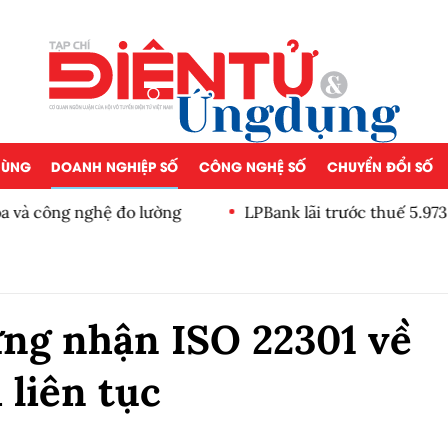
 DÙNG
DOANH NGHIỆP SỐ
CÔNG NGHỆ SỐ
CHUYỂN ĐỔI SỐ
a và công nghệ đo lường
LPBank lãi trước thuế 5.973
giảm tỷ trọng
́ng nhận ISO 22301 về
liên tục