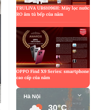
TRULIVA UR61096H: Máy lọc nước
RO âm tủ bếp của năm
OPPO Find X9 Series: smartphone
cao cấp của năm
Hà Nội
30°C