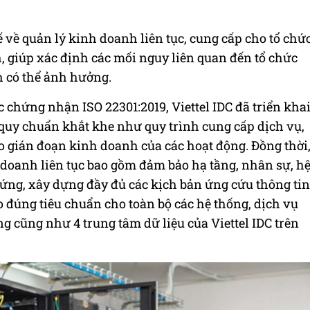
ế về quản lý kinh doanh liên tục, cung cấp cho tổ chứ
, giúp xác định các mối nguy liên quan đến tổ chức
 có thể ảnh hưởng.
ợc chứng nhận ISO 22301:2019, Viettel IDC đã triển kha
 quy chuẩn khắt khe như quy trình cung cấp dịch vụ,
 gián đoạn kinh doanh của các hoạt động. Đồng thời
 doanh liên tục bao gồm đảm bảo hạ tầng, nhân sự, h
ứng, xây dựng đầy đủ các kịch bản ứng cứu thông tin
eo đúng tiêu chuẩn cho toàn bộ các hệ thống, dịch vụ
ng cũng như 4 trung tâm dữ liệu của Viettel IDC trên