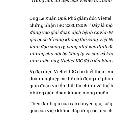
Trung tâm dữ liệu của Viettel IDC đảm
Ông Lê Xuân Quế, Phó giám đốc Viettel I
chứng nhận ISO 22301:2019: "
Đây là một
đúng vào giai đoạn dịch bệnh Covid-19 
gia quốc tế cũng không thể sang Việt N
lãnh đạo công ty, cũng như xác định đâ
những cho nội bộ Công ty và cho cả kh
như hiện nay, Viettel IDC đã triển kha
Vị đại diện Viettel IDC cho biết thêm,
doanh nghiệp có thể chủ động dự phòng 
gián đoạn và tổn thất tài chính và thể
những gián đoạn không mong muốn.
Theo đánh giá của các chuyên gia, sự g
quả của việc không đáp ứng các tiêu c