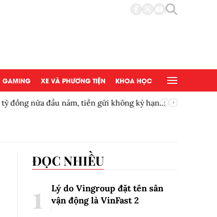
GAMING
XE VÀ PHƯƠNG TIỆN
KHOA HỌC
 tỷ đồng nửa đầu năm, tiền gửi không kỳ hạn
Gia tăng
ĐỌC NHIỀU
Lý do Vingroup đặt tên sân
vận động là VinFast
2