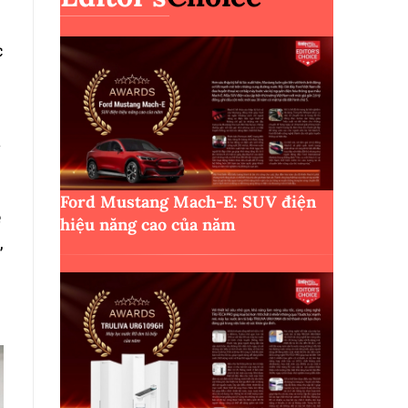
c
i
,
Ford Mustang Mach-E: SUV điện
ệ
hiệu năng cao của năm
,