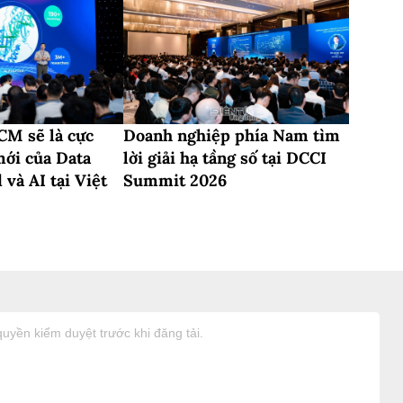
M sẽ là cực
Doanh nghiệp phía Nam tìm
mới của Data
lời giải hạ tầng số tại DCCI
 và AI tại Việt
Summit 2026