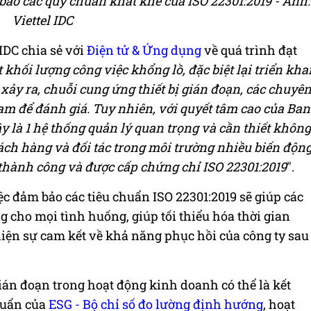
 bảo các quy chuẩn khắt khe của ISO 22301:2019 - Ảnh:
Viettel IDC
DC chia sẻ với
Điện tử & Ứng dụng
về quá trình đạt
 khối lượng công việc khổng lồ, đặc biệt lại triển kha
xảy ra, chuỗi cung ứng thiết bị gián đoạn, các chuyê
am để đánh giá. Tuy nhiên, với quyết tâm cao của Ban
y là 1 hệ thống quản lý quan trọng và cần thiết không
ách hàng và đối tác trong môi trường nhiều biến độn
i thành công và được cấp chứng chỉ ISO 22301:2019
".
 việc đảm bảo các tiêu chuẩn ISO 22301:2019 sẽ giúp các
cho mọi tình huống, giúp tối thiểu hóa thời gian
 hiện sự cam kết về khả năng phục hồi của công ty sau
ián đoạn trong hoạt động kinh doanh có thể là kết
huẩn của
ESG - Bộ chỉ số đo lường định hướng
, hoạt