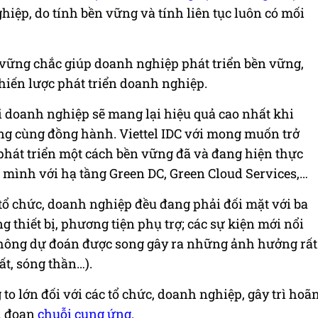
iệp, do tính bền vững và tính liên tục luôn có mối
ề vững chắc giúp doanh nghiệp phát triển bền vững,
hiến lược phát triển doanh nghiệp.
i doanh nghiệp sẽ mang lại hiệu quả cao nhất khi
g cùng đồng hành. Viettel IDC với mong muốn trở
 phát triển một cách bền vững đã và đang hiện thực
 mình với hạ tầng Green DC, Green Cloud Services,…
 tổ chức, doanh nghiệp đều đang phải đối mặt với ba
 thiết bị, phương tiện phụ trợ; các sự kiện mới nổi
không dự đoán được song gây ra những ảnh hưởng rất
t, sóng thần…).
 to lớn đối với các tổ chức, doanh nghiệp, gây trì hoã
n đoạn
chuỗi cung ứng
.