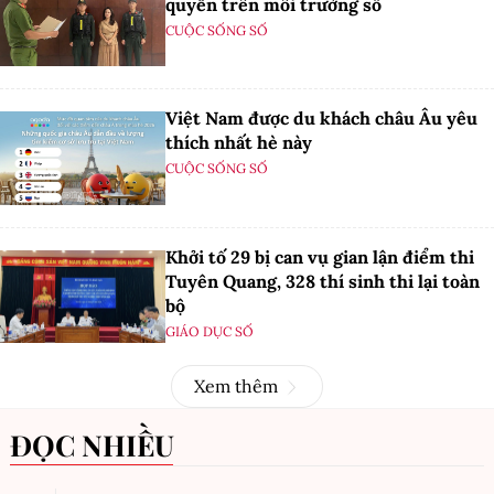
quyền trên môi trường số
CUỘC SỐNG SỐ
Việt Nam được du khách châu Âu yêu
thích nhất hè này
CUỘC SỐNG SỐ
Khởi tố 29 bị can vụ gian lận điểm thi
Tuyên Quang, 328 thí sinh thi lại toàn
bộ
GIÁO DỤC SỐ
Xem thêm
ĐỌC NHIỀU