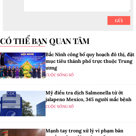
CÓ THỂ BẠN QUAN TÂM
Bắc Ninh công bố quy hoạch đô thị, đặt
mục tiêu thành phố trực thuộc Trung
ương
CUỘC SỐNG SỐ
Mỹ điều tra dịch Salmonella từ ớt
jalapeno Mexico, 345 người mắc bệnh
CUỘC SỐNG SỐ
Mạnh tay trong xử lý vi phạm bản