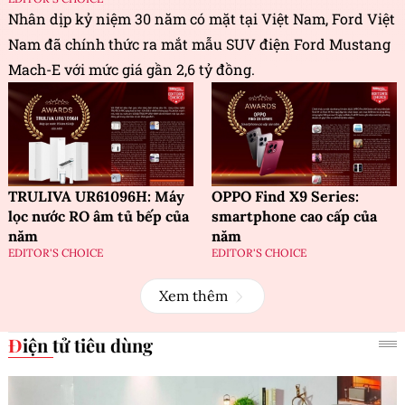
Nhân dịp kỷ niệm 30 năm có mặt tại Việt Nam, Ford Việt
Nam đã chính thức ra mắt mẫu SUV điện Ford Mustang
Mach-E với mức giá gần 2,6 tỷ đồng.
TRULIVA UR61096H: Máy
OPPO Find X9 Series:
lọc nước RO âm tủ bếp của
smartphone cao cấp của
năm
năm
EDITOR'S CHOICE
EDITOR'S CHOICE
Xem thêm
Điện tử tiêu dùng