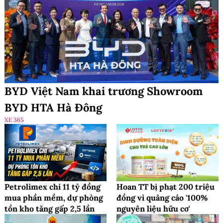
BYD Việt Nam khai trương Showroom
BYD HTA Hà Đông
XE 365
Petrolimex chi 11 tỷ đồng
Hoan TT bị phạt 200 triệu
mua phần mềm, dự phòng
đồng vì quảng cáo '100%
tồn kho tăng gấp 2,5 lần
nguyên liệu hữu cơ'