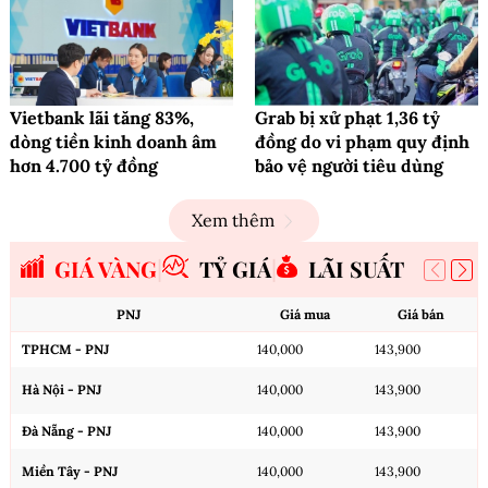
Vietbank lãi tăng 83%,
Grab bị xử phạt 1,36 tỷ
dòng tiền kinh doanh âm
đồng do vi phạm quy định
hơn 4.700 tỷ đồng
bảo vệ người tiêu dùng
Xem thêm
GIÁ VÀNG
TỶ GIÁ
LÃI SUẤT
PNJ
Giá mua
Giá bán
TPHCM - PNJ
140,000
143,900
Hà Nội - PNJ
140,000
143,900
Đà Nẵng - PNJ
140,000
143,900
Miền Tây - PNJ
140,000
143,900