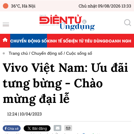
36°C,
Hà Nội
Chủ nhật 09/08/2026 13:33
CHUYỂN ĐỘNG SỐ
KINH TẾ SỐ
ĐIỆN TỬ TIÊU DÙNG
DOANH NGHIỆ
Trang chủ
Chuyển động số
Cuộc sống số
Vivo Việt Nam: Ưu đãi
tưng bừng - Chào
mừng đại lễ
12:24
|
10/04/2023
Chia sẻ