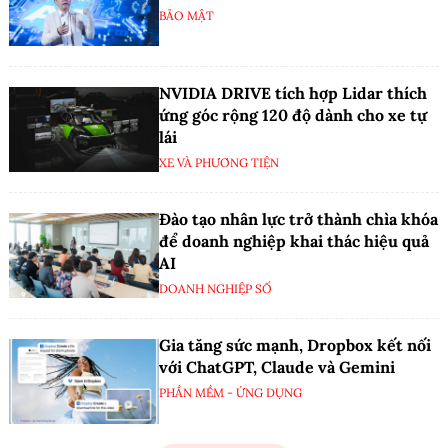
BẢO MẬT
NVIDIA DRIVE tích hợp Lidar thích
ứng góc rộng 120 độ dành cho xe tự
lái
XE VÀ PHƯƠNG TIỆN
Đào tạo nhân lực trở thành chìa khóa
để doanh nghiệp khai thác hiệu quả
AI
DOANH NGHIỆP SỐ
Gia tăng sức mạnh, Dropbox kết nối
với ChatGPT, Claude và Gemini
PHẦN MỀM - ỨNG DỤNG