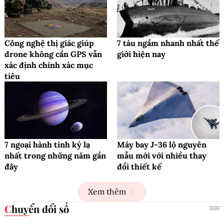
Công nghệ thị giác giúp
7 tàu ngầm nhanh nhất thế
drone không cần GPS vẫn
giới hiện nay
xác định chính xác mục
tiêu
7 ngoại hành tinh kỳ lạ
Máy bay J-36 lộ nguyên
nhất trong những năm gần
mẫu mới với nhiều thay
đây
đổi thiết kế
Xem thêm
Chuyển đổi số