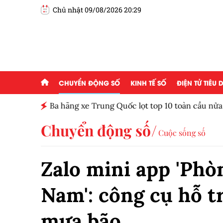
Chủ nhật 09/08/2026 20:29
CHUYỂN ĐỘNG SỐ
KINH TẾ SỐ
ĐIỆN TỬ TIÊU
Ba hãng xe Trung Quốc lọt top 10 toàn cầu nử
Chuyển động số
Cuộc sống số
Zalo mini app 'Phò
Nam': công cụ hỗ t
mưa bão