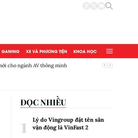
GAMING
XE VÀ PHƯƠNG TIỆN
KHOA HỌC
 mới cho ngành AV thông minh
BYD Việ
ĐỌC NHIỀU
Lý do Vingroup đặt tên sân
vận động là VinFast
2