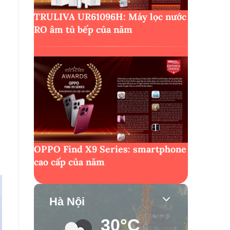
TRULIVA UR61096H: Máy lọc nước
RO âm tủ bếp của năm
OPPO Find X9 Series: smartphone
cao cấp của năm
Hà Nội
30°C