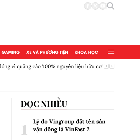
GAMING
XE VÀ PHƯƠNG TIỆN
KHOA HỌC
ồng vì quảng cáo '100% nguyên liệu hữu cơ'
AEON Việ
đồng tại
ĐỌC NHIỀU
Lý do Vingroup đặt tên sân
vận động là VinFast
2