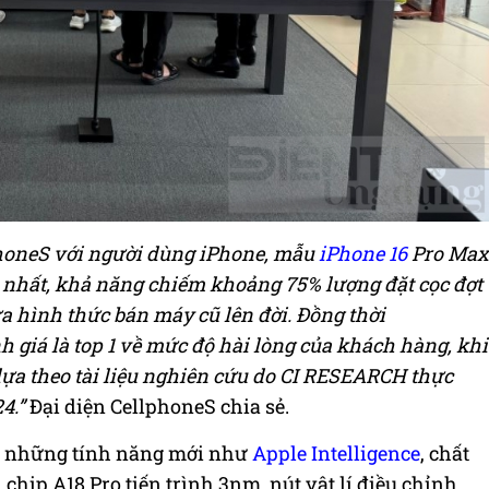
phoneS với người dùng iPhone, mẫu
iPhone 16
Pro Max
nhất, khả năng chiếm khoảng 75% lượng đặt cọc đợt
a hình thức bán máy cũ lên đời. Đồng thời
giá là top 1 về mức độ hài lòng của khách hàng, khi
dựa theo tài liệu nghiên cứu do CI RESEARCH thực
4.
”
Đại diện CellphoneS chia sẻ.
hi những tính năng mới như
Apple Intelligence
, chất
chip A18 Pro tiến trình 3nm, nút vật lí điều chỉnh