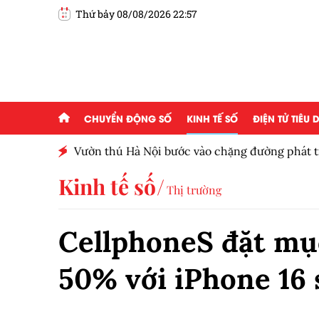
Thứ bảy 08/08/2026 22:57
CHUYỂN ĐỘNG SỐ
KINH TẾ SỐ
ĐIỆN TỬ TIÊU
ấp 2,5
Vườn thú Hà Nội bước vào chặng đường phát tr
Kinh tế số
Thị trường
CellphoneS đặt mụ
50% với iPhone 16 