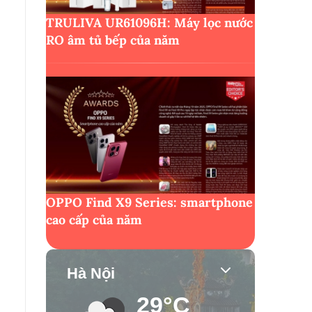
TRULIVA UR61096H: Máy lọc nước
RO âm tủ bếp của năm
OPPO Find X9 Series: smartphone
cao cấp của năm
Hà Nội
29°C