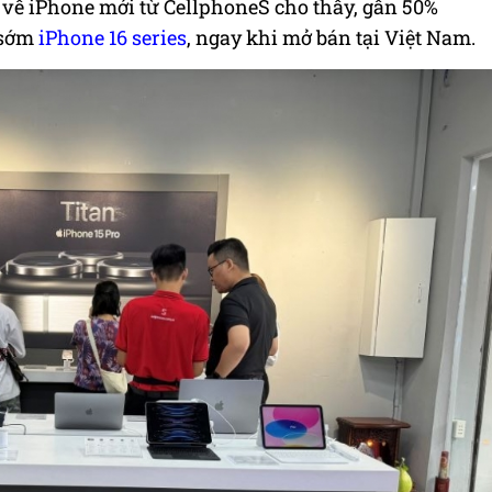
về iPhone mới từ CellphoneS cho thấy, gần 50%
 sớm
iPhone 16 series
, ngay khi mở bán tại Việt Nam.