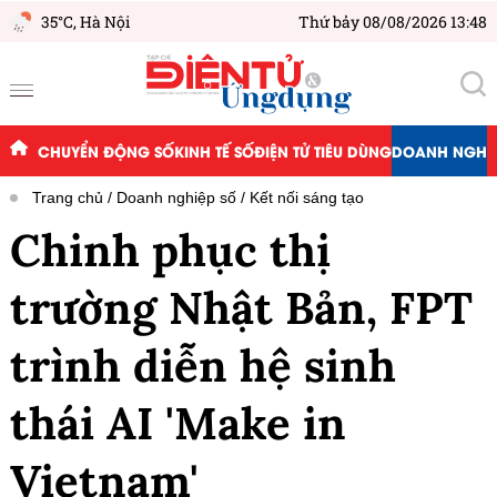
35°C,
Hà Nội
Thứ bảy 08/08/2026 13:48
CHUYỂN ĐỘNG SỐ
KINH TẾ SỐ
ĐIỆN TỬ TIÊU DÙNG
DOANH NGHIỆ
Trang chủ
Doanh nghiệp số
Kết nối sáng tạo
Chinh phục thị
trường Nhật Bản, FPT
trình diễn hệ sinh
thái AI 'Make in
Vietnam'