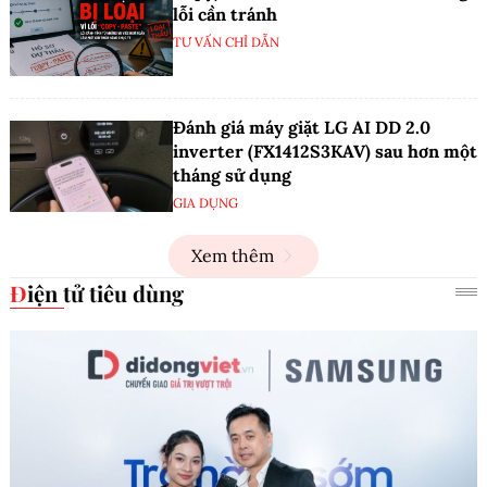
lỗi cần tránh
TƯ VẤN CHỈ DẪN
Đánh giá máy giặt LG AI DD 2.0
inverter (FX1412S3KAV) sau hơn một
tháng sử dụng
GIA DỤNG
Xem thêm
Điện tử tiêu dùng