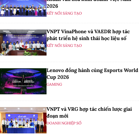
2026
KẾT NỐI SÁNG TẠO
VNPT VinaPhone và VAEDR hợp tác
phát triển hệ sinh thái học liệu số
KẾT NỐI SÁNG TẠO
Lenovo đồng hành cùng Esports World
Cup 2026
GAMING
VNPT và VRG hợp tác chiến lược giai
đoạn mới
DOANH NGHIỆP SỐ