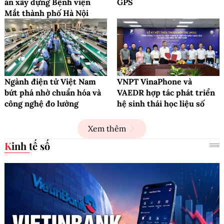
án xây dựng Bệnh viện
GPS
Mắt thành phố Hà Nội
Ngành điện tử Việt Nam
VNPT VinaPhone và
bứt phá nhờ chuẩn hóa và
VAEDR hợp tác phát triển
công nghệ đo lường
hệ sinh thái học liệu số
Xem thêm
Kinh tế số