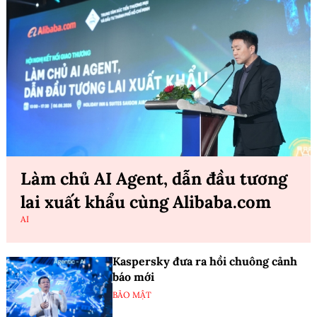
Làm chủ AI Agent, dẫn đầu tương
lai xuất khẩu cùng Alibaba.com
AI
Kaspersky đưa ra hồi chuông cảnh
báo mới
BẢO MẬT