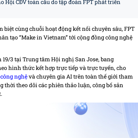
ho Hội CĐV toàn cầu do tập đoàn FPT phát triển
 biệt cùng chuỗi hoạt động kết nối chuyên sâu, FPT
 nhân tạo “Make in Vietnam” tới cộng đồng công nghệ
 19/3 tại Trung tâm Hội nghị San Jose, bang
heo hình thức kết hợp trực tiếp và trực tuyến, cho
 công nghệ
và chuyên gia AI trên toàn thế giới tham
g thời theo dõi các phiên thảo luận, công bố sản
.