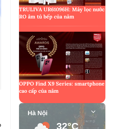
TRULIVA UR61096H: Máy lọc nước
RO âm tủ bếp của năm
OPPO Find X9 Series: smartphone
cao cấp của năm
Hà Nội
32°C
o