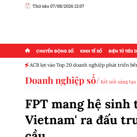
Thứ sáu 07/08/2026 12:07
CHUYỂN ĐỘNG SỐ
KINH TẾ SỐ
ĐIỆN TỬ TIÊU
ột tháng
ACB lọt vào Top 20 doanh nghiệp phát triển b
Doanh nghiệp số
Kết nối sáng tạo
FPT mang hệ sinh t
Vietnam' ra đấu tr
cầu