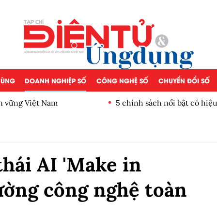
 DÙNG
DOANH NGHIỆP SỐ
CÔNG NGHỆ SỐ
CHUYỂN ĐỔI SỐ
ền vững Việt Nam
5 chính sách nổi bật có hiệ
hái AI 'Make in
ường công nghệ toàn