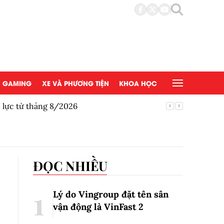
GAMING
XE VÀ PHƯƠNG TIỆN
KHOA HỌC
u lực từ tháng 8/2026
Honda gi
ĐỌC NHIỀU
Lý do Vingroup đặt tên sân
vận động là VinFast
2