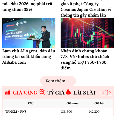
nửa đầu 2026, nợ phải trả
gia xử phạt Công ty
tăng thêm 35%
Cosmos Japan Creation vì
thông tin gây nhầm lẫn
Làm chủ AI Agent, dẫn đầu
Nhận định chứng khoán
tương lai xuất khẩu cùng
7/8: VN-Index thử thách
Alibaba.com
vùng hỗ trợ 1.750-1.760
điểm
Xem thêm
GIÁ VÀNG
TỶ GIÁ
LÃI SUẤT
PNJ
Giá mua
Giá bán
TPHCM - PNJ
138,500
142,200