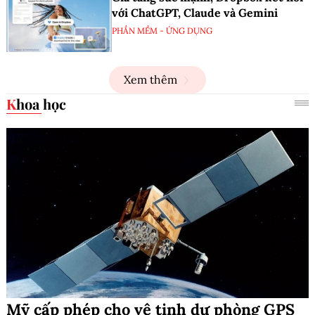
với ChatGPT, Claude và Gemini
PHẦN MỀM - ỨNG DỤNG
Xem thêm
Khoa học
Mỹ cấp phép cho vệ tinh dự phòng GPS