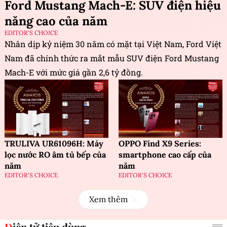
Ford Mustang Mach-E: SUV điện hiệu
năng cao của năm
EDITOR'S CHOICE
Nhân dịp kỷ niệm 30 năm có mặt tại Việt Nam, Ford Việt
Nam đã chính thức ra mắt mẫu SUV điện Ford Mustang
Mach-E với mức giá gần 2,6 tỷ đồng.
TRULIVA UR61096H: Máy
OPPO Find X9 Series:
lọc nước RO âm tủ bếp của
smartphone cao cấp của
năm
năm
EDITOR'S CHOICE
EDITOR'S CHOICE
Xem thêm
Điện tử tiêu dùng