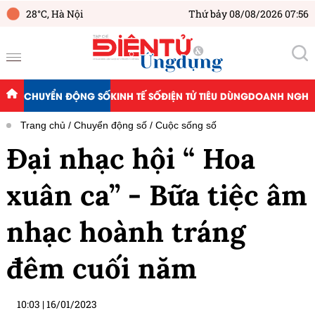
28°C,
Hà Nội
Thứ bảy 08/08/2026 07:56
CHUYỂN ĐỘNG SỐ
KINH TẾ SỐ
ĐIỆN TỬ TIÊU DÙNG
DOANH NGHIỆ
Trang chủ
Chuyển động số
Cuộc sống số
Đại nhạc hội “ Hoa
xuân ca” - Bữa tiệc âm
nhạc hoành tráng
đêm cuối năm
10:03
|
16/01/2023