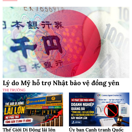
Lý do Mỹ hỗ trợ Nhật bảo vệ đồng yên
THỊ TRƯỜNG
Thế Giới Di Động lãi lớn
Ủy ban Cạnh tranh Quốc