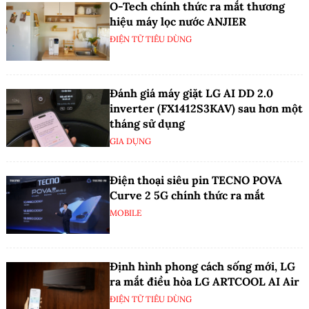
O-Tech chính thức ra mắt thương
hiệu máy lọc nước ANJIER
ĐIỆN TỬ TIÊU DÙNG
Đánh giá máy giặt LG AI DD 2.0
inverter (FX1412S3KAV) sau hơn một
tháng sử dụng
GIA DỤNG
Điện thoại siêu pin TECNO POVA
Curve 2 5G chính thức ra mắt
MOBILE
Định hình phong cách sống mới, LG
ra mắt điều hòa LG ARTCOOL AI Air
ĐIỆN TỬ TIÊU DÙNG