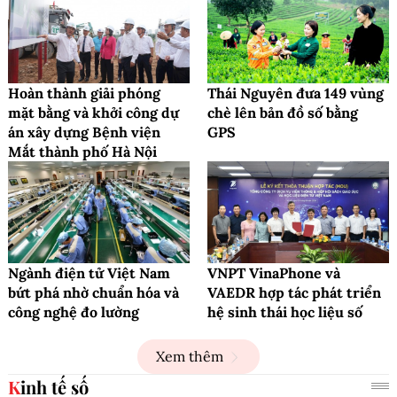
Hoàn thành giải phóng
Thái Nguyên đưa 149 vùng
mặt bằng và khởi công dự
chè lên bản đồ số bằng
án xây dựng Bệnh viện
GPS
Mắt thành phố Hà Nội
Ngành điện tử Việt Nam
VNPT VinaPhone và
bứt phá nhờ chuẩn hóa và
VAEDR hợp tác phát triển
công nghệ đo lường
hệ sinh thái học liệu số
Xem thêm
Kinh tế số