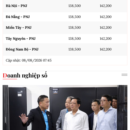
Hà Nội - PNJ
138,500
142,200
Đà Nẵng - PNJ
138,500
142,200
Miền Tây - PNJ
138,500
142,200
Tây Nguyên - PNJ
138,500
142,200
Đông Nam Bộ - PNJ
138,500
142,200
Cập nhật: 08/08/2026 07:45
Doanh nghiệp số