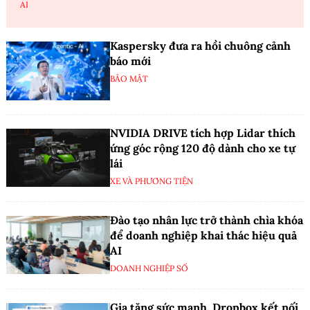
AI
Kaspersky đưa ra hồi chuông cảnh
báo mới
BẢO MẬT
NVIDIA DRIVE tích hợp Lidar thích
ứng góc rộng 120 độ dành cho xe tự
lái
XE VÀ PHƯƠNG TIỆN
Đào tạo nhân lực trở thành chìa khóa
để doanh nghiệp khai thác hiệu quả
AI
DOANH NGHIỆP SỐ
Gia tăng sức mạnh, Dropbox kết nối