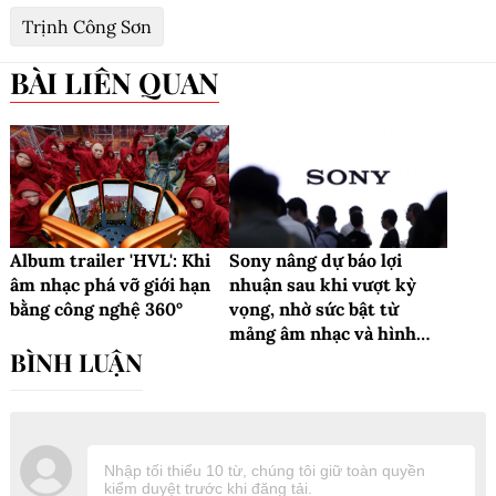
Trịnh Công Sơn
BÀI LIÊN QUAN
Album trailer 'HVL': Khi
Sony nâng dự báo lợi
âm nhạc phá vỡ giới hạn
nhuận sau khi vượt kỳ
bằng công nghệ 360°
vọng, nhờ sức bật từ
mảng âm nhạc và hình
ảnh