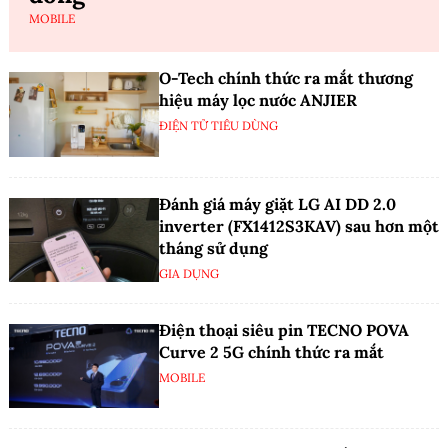
MOBILE
O-Tech chính thức ra mắt thương
hiệu máy lọc nước ANJIER
ĐIỆN TỬ TIÊU DÙNG
Đánh giá máy giặt LG AI DD 2.0
inverter (FX1412S3KAV) sau hơn một
tháng sử dụng
GIA DỤNG
Điện thoại siêu pin TECNO POVA
Curve 2 5G chính thức ra mắt
MOBILE