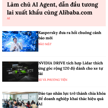
Làm chủ AI Agent, dẫn đầu tương
lai xuất khẩu cùng Alibaba.com
AI
Kaspersky đưa ra hồi chuông cảnh
báo mới
BẢO MẬT
NVIDIA DRIVE tích hợp Lidar thích
ứng góc rộng 120 độ dành cho xe tự
lái
XE VÀ PHƯƠNG TIỆN
Đào tạo nhân lực trở thành chìa khóa
để doanh nghiệp khai thác hiệu quả
AI