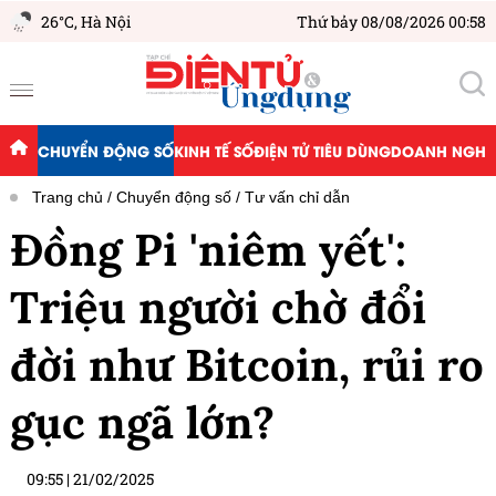
26°C,
Hà Nội
Thứ bảy 08/08/2026 00:58
CHUYỂN ĐỘNG SỐ
KINH TẾ SỐ
ĐIỆN TỬ TIÊU DÙNG
DOANH NGHIỆ
Trang chủ
Chuyển động số
Tư vấn chỉ dẫn
Đồng Pi 'niêm yết':
Triệu người chờ đổi
đời như Bitcoin, rủi ro
gục ngã lớn?
09:55
|
21/02/2025