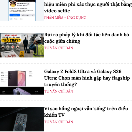
hiệu miễn phí xác thực người thật bằng
video selfie
PHẦN MỀM - ỨNG DỤNG
Rủi ro pháp lý khi đối tác liên danh bỏ
cuộc giữa chừng
TƯ VẤN CHỈ DẪN
Galaxy Z Fold8 Ultra và Galaxy S26
Ultra: Chọn màn hình gập hay flagship
truyền thống?
TƯ VẤN CHỈ DẪN
Vì sao hồng ngoại vẫn 'sống' trên điều
khiển TV
TƯ VẤN CHỈ DẪN