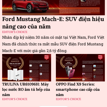
Ford Mustang Mach-E: SUV điện hiệu
năng cao của năm
EDITOR'S CHOICE
Nhân dịp kỷ niệm 30 năm có mặt tại Việt Nam, Ford Việt
Nam đã chính thức ra mắt mẫu SUV điện Ford Mustang
Mach-E với mức giá gần 2,6 tỷ đồng.
TRULIVA UR61096H: Máy
OPPO Find X9 Series:
lọc nước RO âm tủ bếp của
smartphone cao cấp của
năm
năm
EDITOR'S CHOICE
EDITOR'S CHOICE