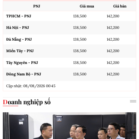
PNJ
Giá mua
Giá bán
TPHCM - PNJ
138,500
142,200
Hà Nội - PNJ
138,500
142,200
Đà Nẵng - PNJ
138,500
142,200
Miền Tây - PNJ
138,500
142,200
Tây Nguyên - PNJ
138,500
142,200
Đông Nam Bộ - PNJ
138,500
142,200
Cập nhật: 08/08/2026 00:45
Doanh nghiệp số