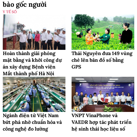
bào gốc người
Y TẾ SỐ
Hoàn thành giải phóng
Thái Nguyên đưa 149 vùng
mặt bằng và khởi công dự
chè lên bản đồ số bằng
án xây dựng Bệnh viện
GPS
Mắt thành phố Hà Nội
Ngành điện tử Việt Nam
VNPT VinaPhone và
bứt phá nhờ chuẩn hóa và
VAEDR hợp tác phát triển
công nghệ đo lường
hệ sinh thái học liệu số