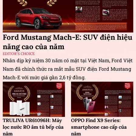
Ford Mustang Mach-E: SUV điện hiệu
năng cao của năm
EDITOR'S CHOICE
Nhân dịp kỷ niệm 30 năm có mặt tại Việt Nam, Ford Việt
Nam đã chính thức ra mắt mẫu SUV điện Ford Mustang
Mach-E với mức giá gần 2,6 tỷ đồng.
TRULIVA UR61096H: Máy
OPPO Find X9 Series:
lọc nước RO âm tủ bếp của
smartphone cao cấp của
năm
năm