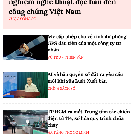
nghiệm nghệ thuật độc bản đến
công chúng Việt Nam
CUỘC SỐNG SỐ
Mỹ cấp phép cho vệ tinh dự phòng
GPS đầu tiên của một công ty tư
nhân
VŨ TRỤ - THIÊN VĂN
AI và bản quyền số đặt ra yêu cầu
mới khi sửa Luật Xuất bản
CHÍNH SÁCH SỐ
TP.HCM ra mắt Trung tâm tác chiến
điện tử 114, số hóa quy trình chữa
cháy
HẠ TẦNG THÔNG MINH