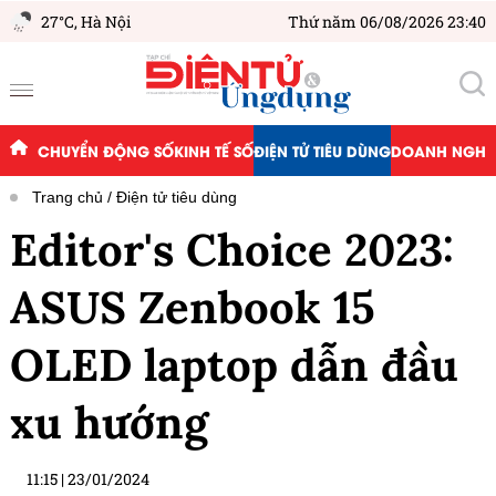
27°C,
Hà Nội
Thứ năm 06/08/2026 23:40
CHUYỂN ĐỘNG SỐ
KINH TẾ SỐ
ĐIỆN TỬ TIÊU DÙNG
DOANH NGHIỆ
Trang chủ
Điện tử tiêu dùng
Editor's Choice 2023:
ASUS Zenbook 15
OLED laptop dẫn đầu
xu hướng
11:15
|
23/01/2024