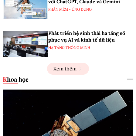
với ChatGPT, Claude và Gemini
PHẦN MỀM - ỨNG DỤNG
Phát triển hệ sinh thái hạ tầng số
phục vụ AI và kinh tế dữ liệu
HẠ TẦNG THÔNG MINH
Xem thêm
Khoa học