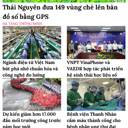
Thái Nguyên đưa 149 vùng chè lên bản
đồ số bằng GPS
HẠ TẦNG THÔNG MINH
Ngành điện tử Việt Nam
VNPT VinaPhone và
bứt phá nhờ chuẩn hóa và
VAEDR hợp tác phát triển
công nghệ đo lường
hệ sinh thái học liệu số
Dự kiến giảm hơn 17.000
Bệnh viện Thanh Nhàn
đầu mối trường công trước
cầm máu thành công cho
năm học mới
bệnh nhân ung thư đại