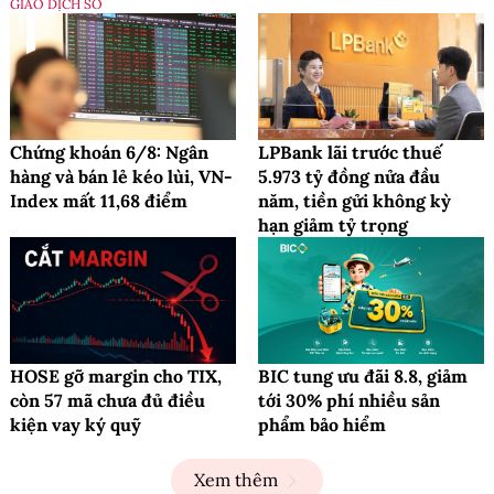
GIAO DỊCH SỐ
Chứng khoán 6/8: Ngân
LPBank lãi trước thuế
hàng và bán lẻ kéo lùi, VN-
5.973 tỷ đồng nửa đầu
Index mất 11,68 điểm
năm, tiền gửi không kỳ
hạn giảm tỷ trọng
HOSE gỡ margin cho TIX,
BIC tung ưu đãi 8.8, giảm
còn 57 mã chưa đủ điều
tới 30% phí nhiều sản
kiện vay ký quỹ
phẩm bảo hiểm
Xem thêm