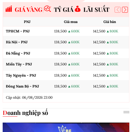
GIÁ VÀNG
TỶ GIÁ
LÃI SUẤT
PNJ
Giá mua
Giá bán
TPHCM - PNJ
138,500
▲600K
142,500
▲800K
Hà Nội - PNJ
138,500
▲600K
142,500
▲800K
Đà Nẵng - PNJ
138,500
▲600K
142,500
▲800K
Miền Tây - PNJ
138,500
▲600K
142,500
▲800K
Tây Nguyên - PNJ
138,500
▲600K
142,500
▲800K
Đông Nam Bộ - PNJ
138,500
▲600K
142,500
▲800K
Cập nhật: 06/08/2026 23:00
Doanh nghiệp số