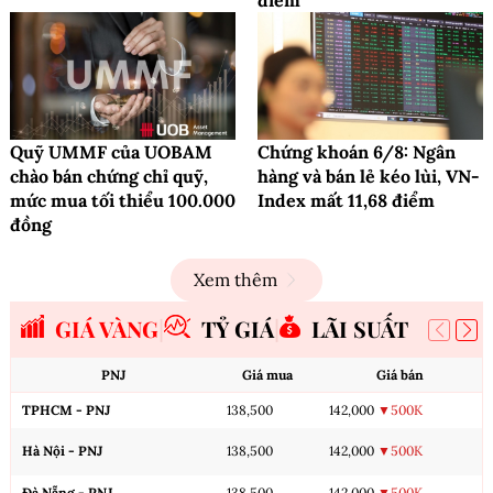
điểm
Quỹ UMMF của UOBAM
Chứng khoán 6/8: Ngân
chào bán chứng chỉ quỹ,
hàng và bán lẻ kéo lùi, VN-
mức mua tối thiểu 100.000
Index mất 11,68 điểm
đồng
Xem thêm
GIÁ VÀNG
TỶ GIÁ
LÃI SUẤT
PNJ
Giá mua
Giá bán
TPHCM - PNJ
138,500
142,000
▼500K
Hà Nội - PNJ
138,500
142,000
▼500K
Đà Nẵng - PNJ
138,500
142,000
▼500K