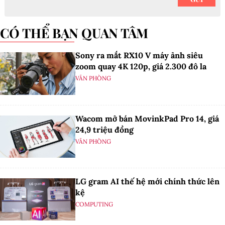
CÓ THỂ BẠN QUAN TÂM
Sony ra mắt RX10 V máy ảnh siêu
zoom quay 4K 120p, giá 2.300 đô la
VĂN PHÒNG
Wacom mở bán MovinkPad Pro 14, giá
24,9 triệu đồng
VĂN PHÒNG
LG gram AI thế hệ mới chính thức lên
kệ
COMPUTING