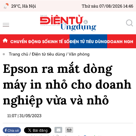
29°C,
Hà Nội
Thứ sáu 07/08/2026 14:46
CHUYỂN ĐỘNG SỐ
KINH TẾ SỐ
ĐIỆN TỬ TIÊU DÙNG
DOANH NGHIỆ
Trang chủ
Điện tử tiêu dùng
Văn phòng
Epson ra mắt dòng
máy in nhỏ cho doanh
nghiệp vừa và nhỏ
11:07
|
31/05/2023
Chia sẻ