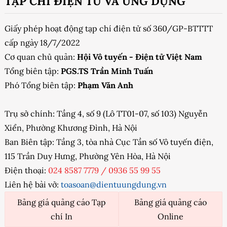
TẠP CHÍ ĐIỆN TỬ VÀ ỨNG DỤNG
Giấy phép hoạt động tạp chí điện tử số 360/GP-BTTTT
cấp ngày 18/7/2022
Cơ quan chủ quản:
Hội Vô tuyến - Điện tử Việt Nam
Tổng biên tập:
PGS.TS Trần Minh Tuấn
Phó Tổng biên tập:
Phạm Văn Anh
Trụ sở chính: Tầng 4, số 9 (Lô TT01-07, số 103) Nguyễn
Xiển, Phường Khương Đình, Hà Nội
Ban Biên tập: Tầng 3, tòa nhà Cục Tần số Vô tuyến điện,
115 Trần Duy Hưng, Phường Yên Hòa, Hà Nội
Điện thoại:
024 8587 7779
/
0936 55 99 55
Liên hệ bài vở:
toasoan@dientuungdung.vn
Bảng giá quảng cáo Tạp
Bảng giá quảng cáo
chí In
Online