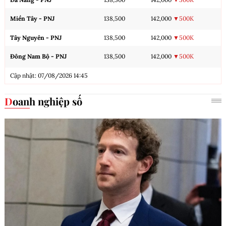
Miền Tây - PNJ
138,500
142,000
▼500K
Tây Nguyên - PNJ
138,500
142,000
▼500K
Đông Nam Bộ - PNJ
138,500
142,000
▼500K
Cập nhật: 07/08/2026 14:45
Doanh nghiệp số