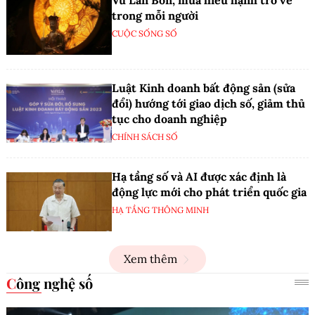
trong mỗi người
CUỘC SỐNG SỐ
Luật Kinh doanh bất động sản (sửa
đổi) hướng tới giao dịch số, giảm thủ
tục cho doanh nghiệp
CHÍNH SÁCH SỐ
Hạ tầng số và AI được xác định là
động lực mới cho phát triển quốc gia
HẠ TẦNG THÔNG MINH
Xem thêm
Công nghệ số