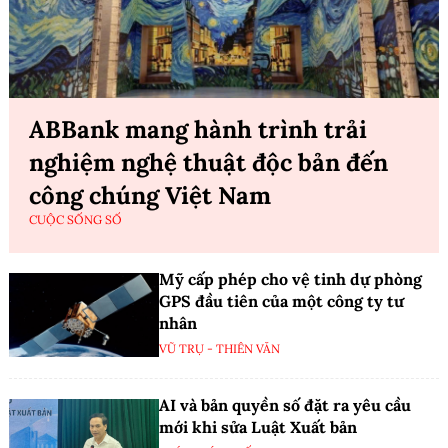
ABBank mang hành trình trải
nghiệm nghệ thuật độc bản đến
công chúng Việt Nam
CUỘC SỐNG SỐ
Mỹ cấp phép cho vệ tinh dự phòng
GPS đầu tiên của một công ty tư
nhân
VŨ TRỤ - THIÊN VĂN
AI và bản quyền số đặt ra yêu cầu
mới khi sửa Luật Xuất bản