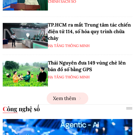
CHÍNH SÁCH SỐ
TP.HCM ra mắt Trung tâm tác chiến
điện tử 114, số hóa quy trình chữa
cháy
HẠ TẦNG THÔNG MINH
Thái Nguyên đưa 149 vùng chè lên
bản đồ số bằng GPS
HẠ TẦNG THÔNG MINH
Xem thêm
Công nghệ số