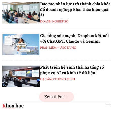
Đào tạo nhân lực trở thành chìa khóa
để doanh nghiệp khai thác hiệu quả
AI
DOANH NGHIỆP SỐ
Gia tăng sức mạnh, Dropbox kết nối
với ChatGPT, Claude và Gemini
PHẦN MỀM - ỨNG DỤNG
Phát triển hệ sinh thái hạ tầng số
phục vụ AI và kinh tế dữ liệu
HẠ TẦNG THÔNG MINH
Xem thêm
Khoa học