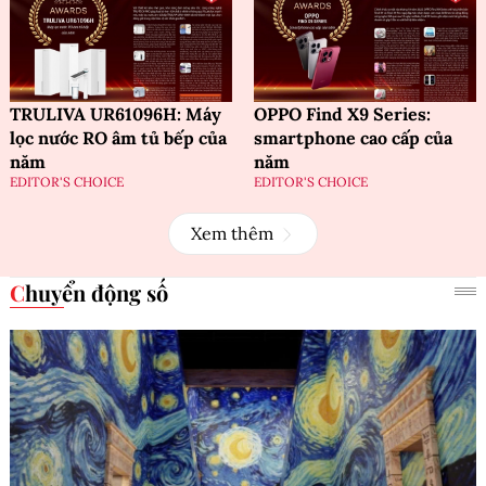
TRULIVA UR61096H: Máy
OPPO Find X9 Series:
lọc nước RO âm tủ bếp của
smartphone cao cấp của
năm
năm
EDITOR'S CHOICE
EDITOR'S CHOICE
Xem thêm
Chuyển động số