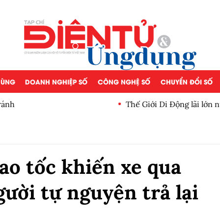
 DÙNG
DOANH NGHIỆP SỐ
CÔNG NGHỆ SỐ
CHUYỂN ĐỔI SỐ
nh
Thế Giới Di Động lãi lớn nử
ao tốc khiến xe qua
ười tự nguyện trả lại