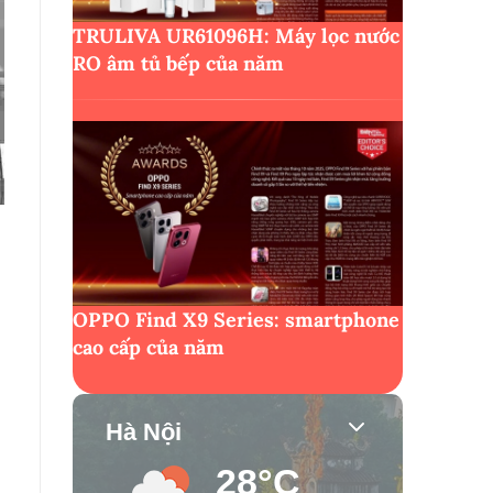
TRULIVA UR61096H: Máy lọc nước
RO âm tủ bếp của năm
OPPO Find X9 Series: smartphone
cao cấp của năm
Hà Nội
28°C