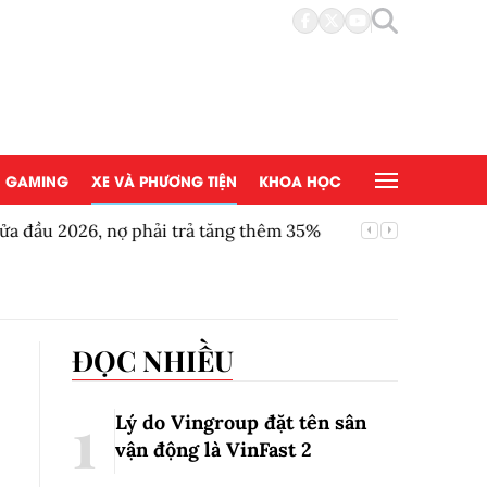
GAMING
XE VÀ PHƯƠNG TIỆN
KHOA HỌC
a đầu 2026, nợ phải trả tăng thêm 35%
Ronaldo l
ĐỌC NHIỀU
Lý do Vingroup đặt tên sân
vận động là VinFast
2