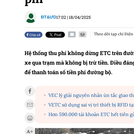
17:02
|
18/04/2025
ĐT&ƯD
Theo dõi tạp chí Điện
Chia sẻ
Hệ thống thu phí không dừng ETC trên đườ
xe qua trạm mà không bị trừ tiền. Điều đáng
để thanh toán số tiền phí đường bộ.
VEC lý giải nguyên nhân ùn tắc giao t
VETC sử dụng sai vị trí thiết bị RFID 
Hơn 590.000 tài khoản ETC hết tiền gâ