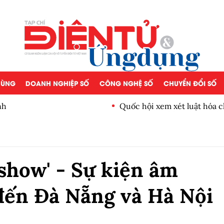
 DÙNG
DOANH NGHIỆP SỐ
CÔNG NGHỆ SỐ
CHUYỂN ĐỔI SỐ
nh
Quốc hội xem xét luật hóa c
chuyển giao công nghệ
show' - Sự kiện âm
đến Đà Nẵng và Hà Nội