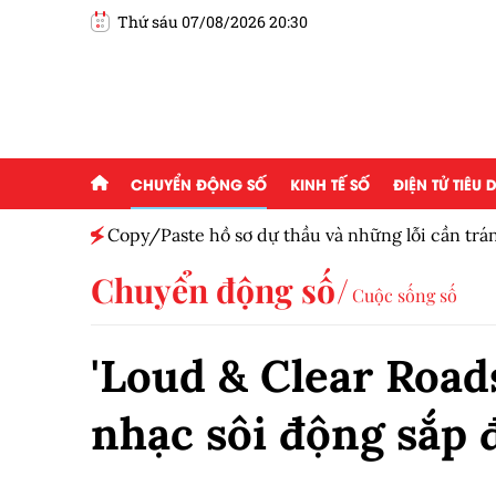
Thứ sáu 07/08/2026 20:30
CHUYỂN ĐỘNG SỐ
KINH TẾ SỐ
ĐIỆN TỬ TIÊU
Copy/Paste hồ sơ dự thầu và những lỗi cần trá
Chuyển động số
Cuộc sống số
'Loud & Clear Road
nhạc sôi động sắp 