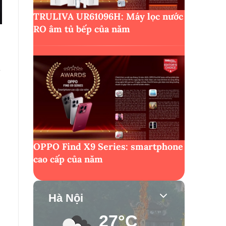
TRULIVA UR61096H: Máy lọc nước
RO âm tủ bếp của năm
i
OPPO Find X9 Series: smartphone
cao cấp của năm
Hà Nội
27°C