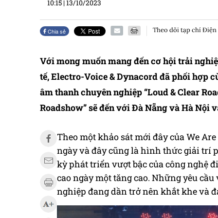
10:15
|
13/10/2023
Theo dõi tạp chí Điện
Chia sẻ
Với mong muốn mang đến cơ hội trải nghi
tế, Electro-Voice & Dynacord đã phối hợp 
âm thanh chuyên nghiệp “Loud & Clear Roa
Roadshow” sẽ đến với Đà Nẵng và Hà Nội vào
Theo một khảo sát mới đây
của
We Are 
ngày và đây cũng là hình thức giải trí 
kỳ phát triển vượt bậc của công nghệ 
cao ngày một tăng cao. Những yêu cầu 
nghiệp đang dần trở nên khắt khe và đ