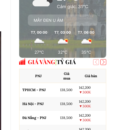
Cảm giác: 31°C
MÂY ĐEN U ÁM
T7, 00:00
T7, 03:00
T7, 06:00
T7, 09:00
T7
27°C
32°C
35°C
36°C
GIÁ VÀNG
TỶ GIÁ
Giá
AJ
PNJ
Giá bán
mua
Miếng SJC H
142,200
TPHCM - PNJ
138,500
▼300K
Miếng SJC 
142,200
Hà Nội - PNJ
138,500
▼300K
Miếng SJC T
142,200
Đà Nẵng - PNJ
138,500
▼300K
N.Tròn, 3A,
142,200
H.Nội