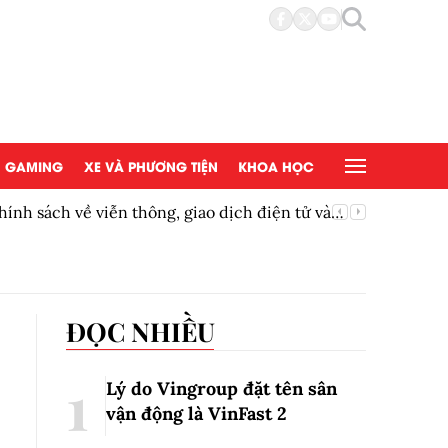
GAMING
XE VÀ PHƯƠNG TIỆN
KHOA HỌC
hính sách về viễn thông, giao dịch điện tử và
Công ngh
cầu
ĐỌC NHIỀU
Lý do Vingroup đặt tên sân
vận động là VinFast
2