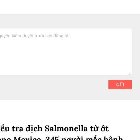
ều tra dịch Salmonella từ ớt
eno Mexico, 345 người mắc bệnh