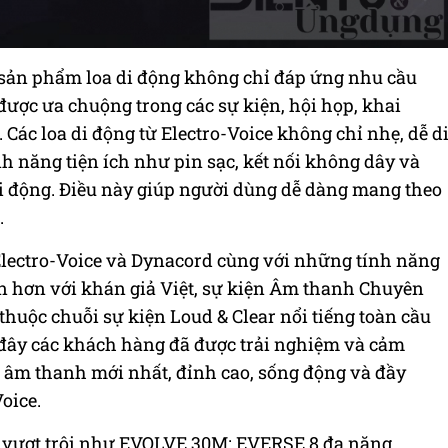
c sản phẩm loa di động không chỉ đáp ứng nhu cầu
 được ưa chuộng trong các sự kiện, hội họp, khai
. Các loa di động từ Electro-Voice không chỉ nhẹ, dễ d
nh năng tiện ích như pin sạc, kết nối không dây và
di động. Điều này giúp người dùng dễ dàng mang theo
.
Electro-Voice và Dynacord cùng với những tính năng
ần hơn với khán giả Việt, sự kiện Âm thanh Chuyên
huộc chuỗi sự kiện Loud & Clear nổi tiếng toàn cầu
i đây các khách hàng đã được trải nghiệm và cảm
 âm thanh mới nhất, đỉnh cao, sống động và đầy
oice.
 vượt trội như EVOLVE 30M; EVERSE 8 đa năng,