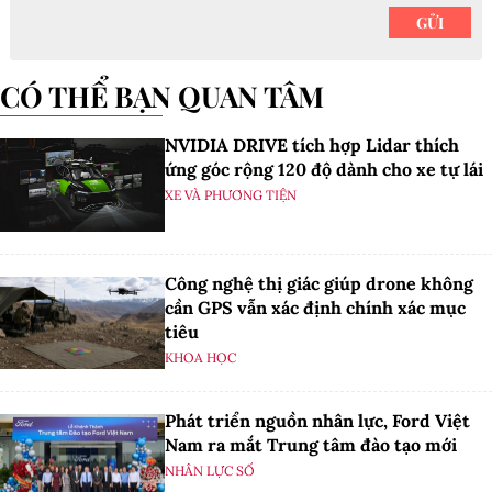
CÓ THỂ BẠN QUAN TÂM
NVIDIA DRIVE tích hợp Lidar thích
ứng góc rộng 120 độ dành cho xe tự lái
XE VÀ PHƯƠNG TIỆN
Công nghệ thị giác giúp drone không
cần GPS vẫn xác định chính xác mục
tiêu
KHOA HỌC
Phát triển nguồn nhân lực, Ford Việt
Nam ra mắt Trung tâm đào tạo mới
NHÂN LỰC SỐ