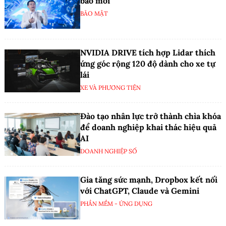
báo mới
BẢO MẬT
NVIDIA DRIVE tích hợp Lidar thích
ứng góc rộng 120 độ dành cho xe tự
lái
XE VÀ PHƯƠNG TIỆN
Đào tạo nhân lực trở thành chìa khóa
để doanh nghiệp khai thác hiệu quả
AI
DOANH NGHIỆP SỐ
Gia tăng sức mạnh, Dropbox kết nối
với ChatGPT, Claude và Gemini
PHẦN MỀM - ỨNG DỤNG