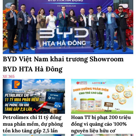
BYD Việt Nam khai trương Showroom
BYD HTA Hà Đông
XE 365
Petrolimex chi 11 tỷ đồng
Hoan TT bị phạt 200 triệu
mua phần mềm, dự phòng
đồng vì quảng cáo '100%
tồn kho tăng gấp 2,5 lần
nguyên liệu hữu cơ'