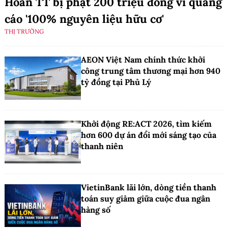
Hoan TT bị phạt 200 triệu đồng vì quảng
cáo '100% nguyên liệu hữu cơ'
THỊ TRƯỜNG
AEON Việt Nam chính thức khởi
công trung tâm thương mại hơn 940
tỷ đồng tại Phủ Lý
Khởi động RE:ACT 2026, tìm kiếm
hơn 600 dự án đổi mới sáng tạo của
thanh niên
VietinBank lãi lớn, dòng tiền thanh
toán suy giảm giữa cuộc đua ngân
hàng số