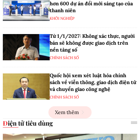
hơn 600 dự án đổi mới sáng tạo của
thanh niên
KHỞI NGHIỆP
Từ 1/1/2027: Không xác thực, người
bán sẽ không được giao dịch trên
nền tảng số
CHÍNH SÁCH SỐ
Quốc hội xem xét luật hóa chính
sách về viễn thông, giao dịch điện tử
và chuyển giao công nghệ
CHÍNH SÁCH SỐ
Xem thêm
Điện tử tiêu dùng