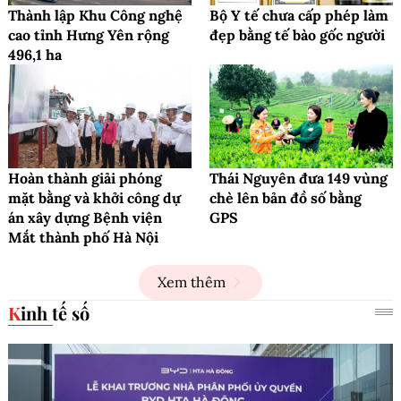
Thành lập Khu Công nghệ
Bộ Y tế chưa cấp phép làm
cao tỉnh Hưng Yên rộng
đẹp bằng tế bào gốc người
496,1 ha
Hoàn thành giải phóng
Thái Nguyên đưa 149 vùng
mặt bằng và khởi công dự
chè lên bản đồ số bằng
án xây dựng Bệnh viện
GPS
Mắt thành phố Hà Nội
Xem thêm
Kinh tế số