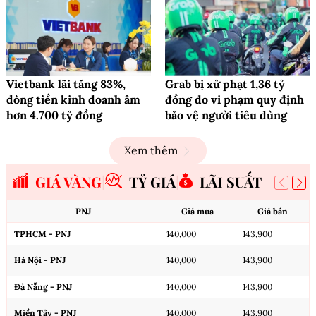
Vietbank lãi tăng 83%,
Grab bị xử phạt 1,36 tỷ
dòng tiền kinh doanh âm
đồng do vi phạm quy định
hơn 4.700 tỷ đồng
bảo vệ người tiêu dùng
Xem thêm
GIÁ VÀNG
TỶ GIÁ
LÃI SUẤT
PNJ
Giá mua
Giá bán
TPHCM - PNJ
140,000
143,900
Hà Nội - PNJ
140,000
143,900
Đà Nẵng - PNJ
140,000
143,900
Miền Tây - PNJ
140,000
143,900