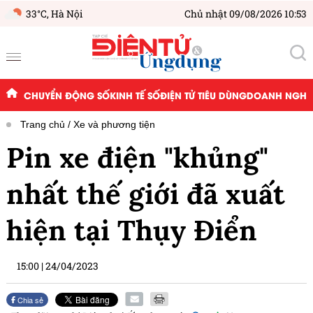
33°C,
Hà Nội
Chủ nhật 09/08/2026 10:53
CHUYỂN ĐỘNG SỐ
KINH TẾ SỐ
ĐIỆN TỬ TIÊU DÙNG
DOANH NGHIỆ
Trang chủ
Xe và phương tiện
Pin xe điện "khủng"
nhất thế giới đã xuất
hiện tại Thụy Điển
15:00
|
24/04/2023
Chia sẻ