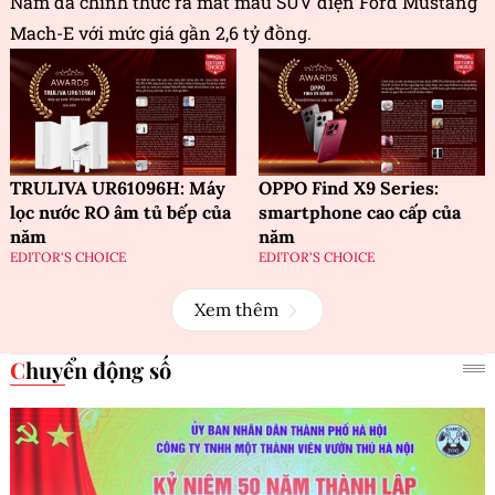
Nam đã chính thức ra mắt mẫu SUV điện Ford Mustang
Mach-E với mức giá gần 2,6 tỷ đồng.
TRULIVA UR61096H: Máy
OPPO Find X9 Series:
lọc nước RO âm tủ bếp của
smartphone cao cấp của
năm
năm
EDITOR'S CHOICE
EDITOR'S CHOICE
Xem thêm
Chuyển động số