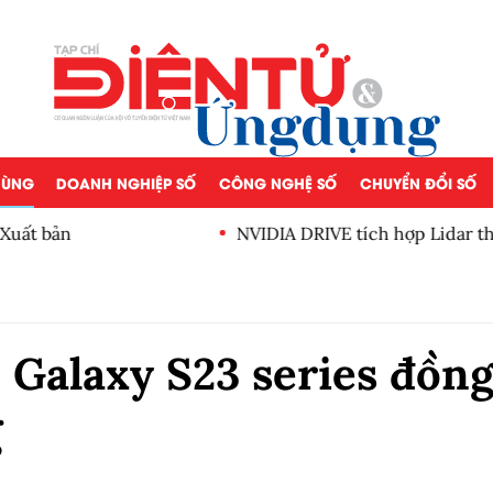
 DÙNG
DOANH NGHIỆP SỐ
CÔNG NGHỆ SỐ
CHUYỂN ĐỔI SỐ
g 120 độ dành cho xe tự lái
Đào tạo nhân lực trở thành 
AI
Galaxy S23 series đồn
g