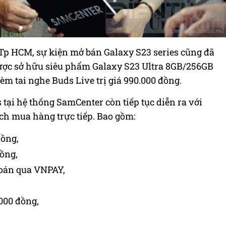
 Tp HCM, sự kiện mở bán Galaxy S23 series cũng đã
ược sở hữu siêu phẩm Galaxy S23 Ultra 8GB/256GB
kèm tai nghe Buds Live trị giá 990.000 đồng.
tại hệ thống SamCenter còn tiếp tục diễn ra với
h mua hàng trực tiếp. Bao gồm:
đồng,
đồng,
toán qua VNPAY,
000 đồng,