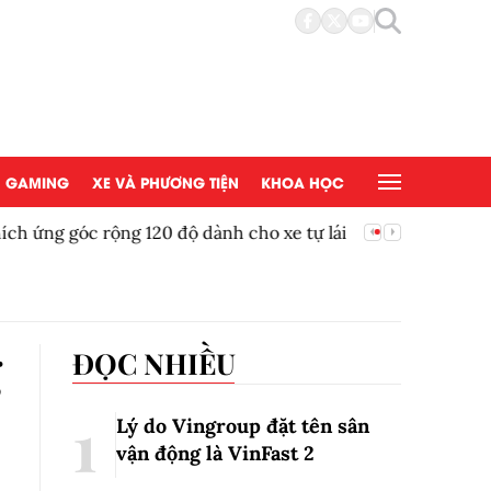
GAMING
XE VÀ PHƯƠNG TIỆN
KHOA HỌC
chìa khóa để doanh nghiệp khai thác hiệu quả
Công ngh
mục tiêu
g
ĐỌC NHIỀU
Lý do Vingroup đặt tên sân
vận động là VinFast
2