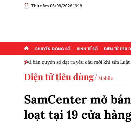
Thứ năm 06/08/2026 19:18
CHUYỂN ĐỘNG SỐ
KINH TẾ SỐ
ĐIỆN TỬ TIÊU
NVIDIA DRIVE tích hợp Lidar thích ứng góc rộn
Điện tử tiêu dùng
Mobile
SamCenter mở bán 
loạt tại 19 cửa hàn