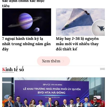
xác định chính xác mục
tiêu
7 ngoại hành tinh kỳ lạ
Máy bay J-36 lộ nguyên
nhất trong những năm gần
mẫu mới với nhiều thay
đây
đổi thiết kế
Xem thêm
Kinh tế số