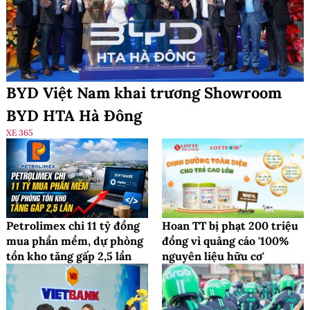
BYD Việt Nam khai trương Showroom
BYD HTA Hà Đông
XE 365
Petrolimex chi 11 tỷ đồng
Hoan TT bị phạt 200 triệu
mua phần mềm, dự phòng
đồng vì quảng cáo '100%
tồn kho tăng gấp 2,5 lần
nguyên liệu hữu cơ'