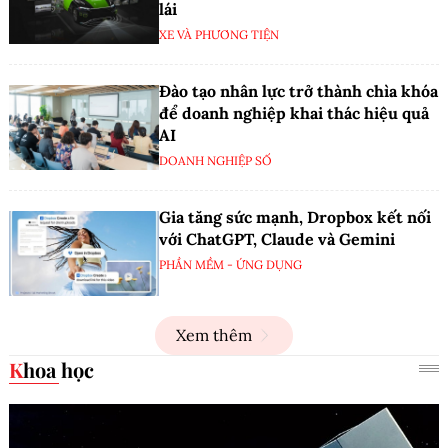
lái
XE VÀ PHƯƠNG TIỆN
Đào tạo nhân lực trở thành chìa khóa
để doanh nghiệp khai thác hiệu quả
AI
DOANH NGHIỆP SỐ
Gia tăng sức mạnh, Dropbox kết nối
với ChatGPT, Claude và Gemini
PHẦN MỀM - ỨNG DỤNG
Xem thêm
Khoa học