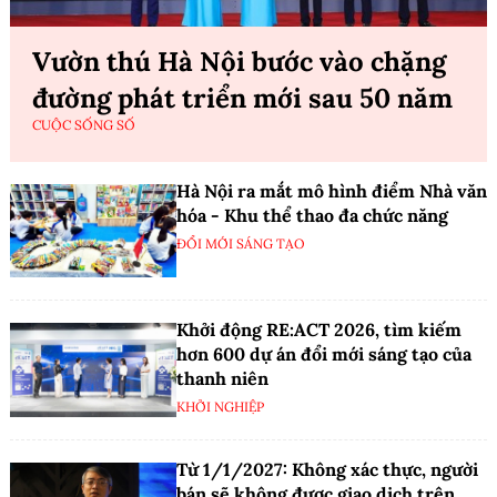
Vườn thú Hà Nội bước vào chặng
đường phát triển mới sau 50 năm
CUỘC SỐNG SỐ
Hà Nội ra mắt mô hình điểm Nhà văn
hóa - Khu thể thao đa chức năng
ĐỔI MỚI SÁNG TẠO
Khởi động RE:ACT 2026, tìm kiếm
hơn 600 dự án đổi mới sáng tạo của
thanh niên
KHỞI NGHIỆP
Từ 1/1/2027: Không xác thực, người
bán sẽ không được giao dịch trên