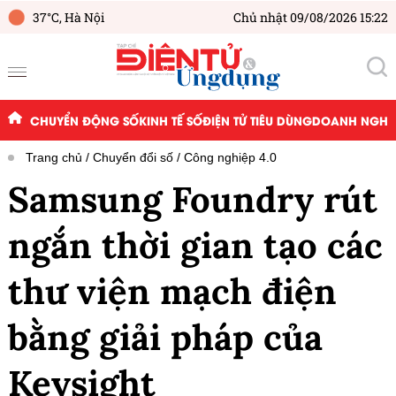
37°C,
Hà Nội
Chủ nhật 09/08/2026 15:22
CHUYỂN ĐỘNG SỐ
KINH TẾ SỐ
ĐIỆN TỬ TIÊU DÙNG
DOANH NGHIỆ
Trang chủ
Chuyển đổi số
Công nghiệp 4.0
Samsung Foundry rút
ngắn thời gian tạo các
thư viện mạch điện
bằng giải pháp của
Keysight