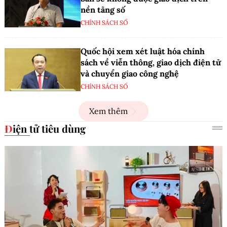
nền tảng số
CHÍNH SÁCH SỐ
Quốc hội xem xét luật hóa chính
sách về viễn thông, giao dịch điện tử
và chuyển giao công nghệ
CHÍNH SÁCH SỐ
Xem thêm
Điện tử tiêu dùng