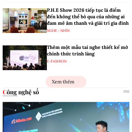
P.H.E Show 2026 tiếp tục là điểm
đến không thể bỏ qua của những ai
đam mê âm thanh và giải trí gia đình
NGHE - NHÌN
Thêm một mẫu tai nghe thiết kế mở
chính thức trình làng
E-FASHION
Xem thêm
Công nghệ số