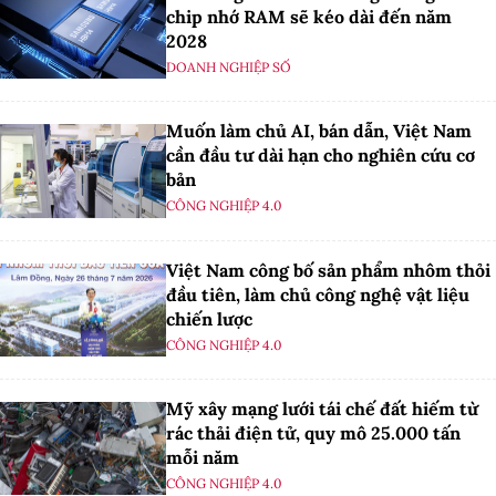
chip nhớ RAM sẽ kéo dài đến năm
2028
DOANH NGHIỆP SỐ
Muốn làm chủ AI, bán dẫn, Việt Nam
cần đầu tư dài hạn cho nghiên cứu cơ
bản
CÔNG NGHIỆP 4.0
Việt Nam công bố sản phẩm nhôm thỏi
đầu tiên, làm chủ công nghệ vật liệu
chiến lược
CÔNG NGHIỆP 4.0
Mỹ xây mạng lưới tái chế đất hiếm từ
rác thải điện tử, quy mô 25.000 tấn
mỗi năm
CÔNG NGHIỆP 4.0