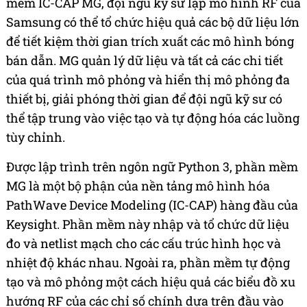
mềm IC-CAP MG, đội ngũ kỹ sư lập mô hình RF của
Samsung có thể tổ chức hiệu quả các bộ dữ liệu lớn
để tiết kiệm thời gian trích xuất các mô hình bóng
bán dẫn. MG quản lý dữ liệu và tất cả các chi tiết
của quá trình mô phỏng và hiển thị mô phỏng đa
thiết bị, giải phóng thời gian để đội ngũ kỹ sư có
thể tập trung vào việc tạo và tự động hóa các luồng
tùy chỉnh.
Được lập trình trên ngôn ngữ Python 3, phần mềm
MG là một bộ phận của nền tảng mô hình hóa
PathWave Device Modeling (IC-CAP) hàng đầu của
Keysight. Phần mềm này nhập và tổ chức dữ liệu
đo và netlist mạch cho các cấu trúc hình học và
nhiệt độ khác nhau. Ngoài ra, phần mềm tự động
tạo và mô phỏng một cách hiệu quả các biểu đồ xu
hướng RF của các chỉ số chính dựa trên đầu vào