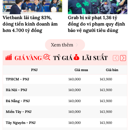
Vietbank lãi tăng 83%,
Grab bị xử phạt 1,36 tỷ
dòng tiền kinh doanh âm
đồng do vi phạm quy định
hơn 4.700 tỷ đồng
bảo vệ người tiêu dùng
Xem thêm
GIÁ VÀNG
TỶ GIÁ
LÃI SUẤT
PNJ
Giá mua
Giá bán
TPHCM - PNJ
140,000
143,900
Hà Nội - PNJ
140,000
143,900
Đà Nẵng - PNJ
140,000
143,900
Miền Tây - PNJ
140,000
143,900
Tây Nguyên - PNJ
140,000
143,900