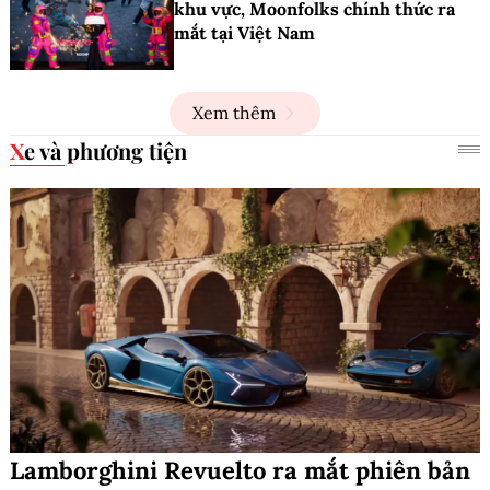
khu vực, Moonfolks chính thức ra
mắt tại Việt Nam
Xem thêm
Xe và phương tiện
Lamborghini Revuelto ra mắt phiên bản