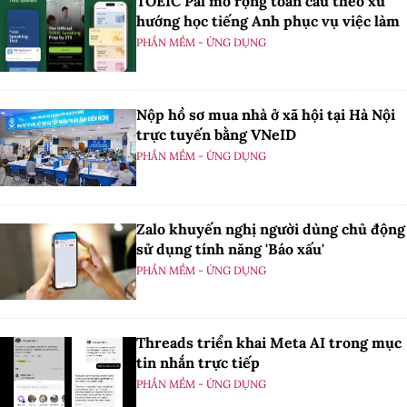
TOEIC Pal mở rộng toàn cầu theo xu
hướng học tiếng Anh phục vụ việc làm
PHẦN MỀM - ỨNG DỤNG
Nộp hồ sơ mua nhà ở xã hội tại Hà Nội
trực tuyến bằng VNeID
PHẦN MỀM - ỨNG DỤNG
Zalo khuyến nghị người dùng chủ động
sử dụng tính năng 'Báo xấu'
PHẦN MỀM - ỨNG DỤNG
Threads triển khai Meta AI trong mục
tin nhắn trực tiếp
PHẦN MỀM - ỨNG DỤNG