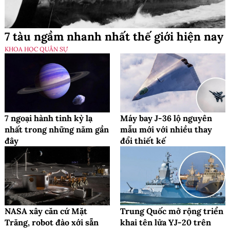
7 tàu ngầm nhanh nhất thế giới hiện nay
KHOA HỌC QUÂN SỰ
7 ngoại hành tinh kỳ lạ
Máy bay J-36 lộ nguyên
nhất trong những năm gần
mẫu mới với nhiều thay
đây
đổi thiết kế
NASA xây căn cứ Mặt
Trung Quốc mở rộng triển
Trăng, robot đào xới sẵn
khai tên lửa YJ-20 trên