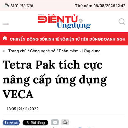
31°C,
Hà Nội
Thứ năm 06/08/2026 12:42
CHUYỂN ĐỘNG SỐ
KINH TẾ SỐ
ĐIỆN TỬ TIÊU DÙNG
DOANH NGHIỆ
Trang chủ
Công nghệ số
Phần mềm - Ứng dụng
Tetra Pak tích cực
nâng cấp ứng dụng
VECA
13:05
|
21/11/2022
Chia sẻ