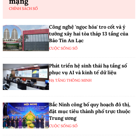
mạng
CHÍNH SÁCH SỐ
Công nghệ 'ngọc hóa' tro cốt và ý
tưởng xây hai tòa tháp 13 tầng của
Bảo Tín An Lạc
CUỘC SỐNG SỐ
Phát triển hệ sinh thái hạ tầng số
phục vụ AI và kinh tế dữ liệu
HẠ TẦNG THÔNG MINH
Bắc Ninh công bố quy hoạch đô thị,
đặt mục tiêu thành phố trực thuộc
Trung ương
CUỘC SỐNG SỐ