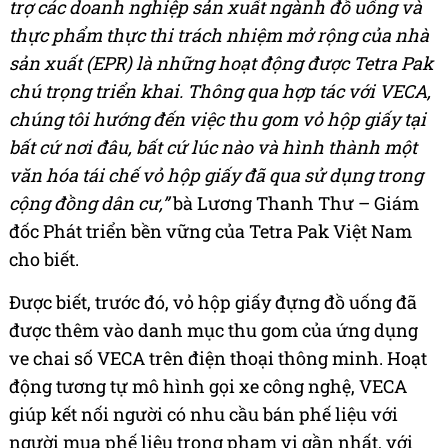
trợ các doanh nghiệp sản xuất ngành đồ uống và
thực phẩm thực thi trách nhiệm mở rộng của nhà
sản xuất (EPR) là những hoạt động được Tetra Pak
chú trọng triển khai. Thông qua hợp tác với VECA,
chúng tôi hướng đến việc thu gom vỏ hộp giấy tại
bất cứ nơi đâu, bất cứ lúc nào và hình thành một
văn hóa tái chế vỏ hộp giấy đã qua sử dụng trong
cộng đồng dân cư,”
bà Lương Thanh Thư – Giám
đốc Phát triển bền vững của Tetra Pak Việt Nam
cho biết.
Được biết, trước đó, vỏ hộp giấy đựng đồ uống đã
được thêm vào danh mục thu gom của ứng dụng
ve chai số VECA trên điện thoại thông minh. Hoạt
động tương tự mô hình gọi xe công nghệ, VECA
giúp kết nối người có nhu cầu bán phế liệu với
người mua phế liệu trong phạm vi gần nhất, với