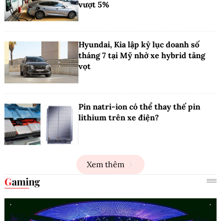
vượt 5%
Hyundai, Kia lập kỷ lục doanh số
tháng 7 tại Mỹ nhờ xe hybrid tăng
vọt
Pin natri-ion có thể thay thế pin
lithium trên xe điện?
Xem thêm
Gaming