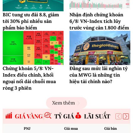
BIC tung ưu đãi 8.8, giảm
Nhận định chứng khoán
tới 30% phí nhiều sản
6/8: VN-Index tích lũy
phẩm bảo hiểm
trước vùng cản 1.800 điểm
Chứng khoán 5/8: VN-
Đằng sau mức lãi nghìn tỷ
Index điều chỉnh, khối
của MWG là những tín
ngoại nối dài chuỗi mua
hiệu tài chính nào?
ròng 3 phiên
Xem thêm
GIÁ VÀNG
TỶ GIÁ
LÃI SUẤT
PNJ
Giá mua
Giá bán