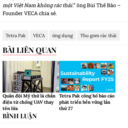
một Việt Nam không rác thải.
” ông Bùi Thế Bảo –
Founder VECA chia sẻ.
Tetra Pak
VECA
ứng dụng
Thu gom rác thải
BÀI LIÊN QUAN
Quân đội Mỹ thử lá chắn
Tetra Pak công bố báo cáo
điện từ chống UAV thay
phát triển bền vững lần
tên lửa
thứ 27