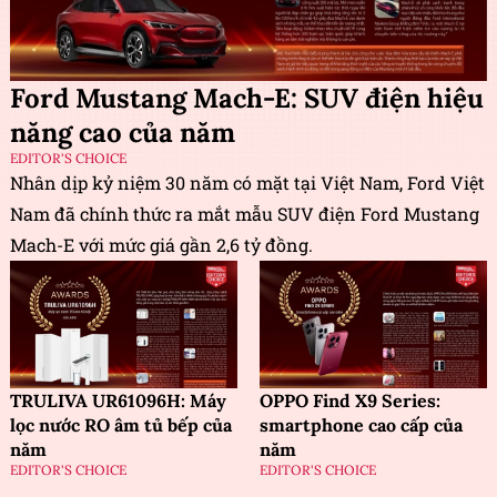
Ford Mustang Mach-E: SUV điện hiệu
năng cao của năm
EDITOR'S CHOICE
Nhân dịp kỷ niệm 30 năm có mặt tại Việt Nam, Ford Việt
Nam đã chính thức ra mắt mẫu SUV điện Ford Mustang
Mach-E với mức giá gần 2,6 tỷ đồng.
TRULIVA UR61096H: Máy
OPPO Find X9 Series:
lọc nước RO âm tủ bếp của
smartphone cao cấp của
năm
năm
EDITOR'S CHOICE
EDITOR'S CHOICE