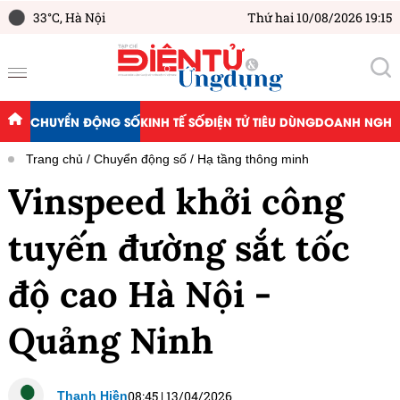
33°C,
Hà Nội
Thứ hai 10/08/2026 19:15
CHUYỂN ĐỘNG SỐ
KINH TẾ SỐ
ĐIỆN TỬ TIÊU DÙNG
DOANH NGHIỆ
Trang chủ
Chuyển động số
Hạ tầng thông minh
Vinspeed khởi công
tuyến đường sắt tốc
độ cao Hà Nội -
Quảng Ninh
08:45
|
13/04/2026
Thanh Hiền