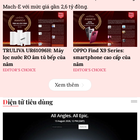
Mach-E với mức giá gần 2,6 tỷ đồng.
TRULIVA UR61096H: Máy
OPPO Find X9 Series:
lọc nước RO âm tủ bếp của
smartphone cao cấp của
năm
năm
EDITOR'S CHOICE
EDITOR'S CHOICE
Xem thêm
Điện tử tiêu dùng