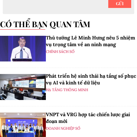
CÓ THỂ BẠN QUAN TÂM
Thủ tướng Lê Minh Hưng nêu 5 nhiệm
vụ trọng tâm về an ninh mạng
CHÍNH SÁCH SỐ
Phát triển hệ sinh thái hạ tầng số phục
vụ AI và kinh tế dữ liệu
HẠ TẦNG THÔNG MINH
VNPT và VRG hợp tác chiến lược giai
đoạn mới
DOANH NGHIỆP SỐ