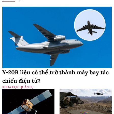
Y-20B liệu có thể trở thành máy bay tác
chiến điện tử?
KHOA HỌC QUÂN SỰ