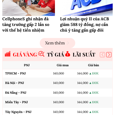
CellphoneS ghi nhận đà
Lợi nhuận quý II của ACB
tăng trưởng gấp 2 lần so
giảm 588 tỷ đồng, nợ cần
với thế hệ tiền nhiệm
chú ý tăng gần gấp đôi
Xem thêm
GIÁ VÀNG
TỶ GIÁ
LÃI SUẤT
PNJ
Giá mua
Giá bán
TPHCM - PNJ
140,000
144,000
▲100K
Hà Nội - PNJ
140,000
144,000
▲100K
Đà Nẵng - PNJ
140,000
144,000
▲100K
Miền Tây - PNJ
140,000
144,000
▲100K
Tây Nguyên - PNJ
140,000
144,000
▲100K