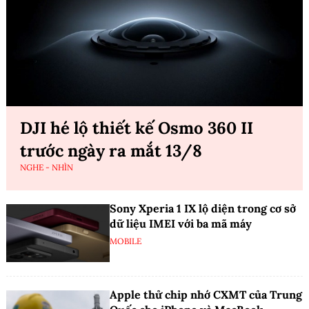
DJI hé lộ thiết kế Osmo 360 II
trước ngày ra mắt 13/8
NGHE - NHÌN
Sony Xperia 1 IX lộ diện trong cơ sở
dữ liệu IMEI với ba mã máy
MOBILE
Apple thử chip nhớ CXMT của Trung