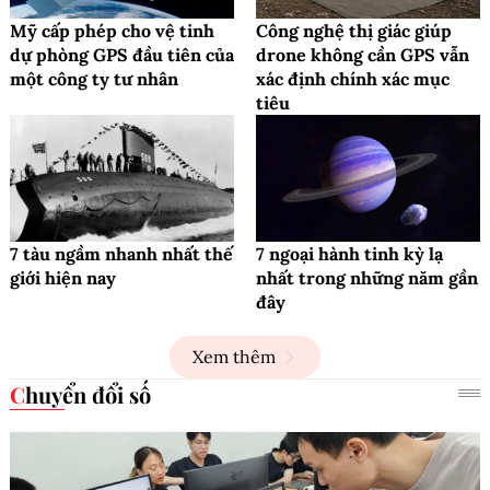
Mỹ cấp phép cho vệ tinh
Công nghệ thị giác giúp
dự phòng GPS đầu tiên của
drone không cần GPS vẫn
một công ty tư nhân
xác định chính xác mục
tiêu
7 tàu ngầm nhanh nhất thế
7 ngoại hành tinh kỳ lạ
giới hiện nay
nhất trong những năm gần
đây
Xem thêm
Chuyển đổi số