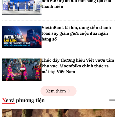
hơn 600 dự án đổi mới sáng tạo của
thanh niên
VietinBank lãi lớn, dòng tiền thanh
toán suy giảm giữa cuộc đua ngân
hàng số
Thúc đẩy thương hiệu Việt vươn tầm
khu vực, Moonfolks chính thức ra
mắt tại Việt Nam
Xem thêm
Xe và phương tiện