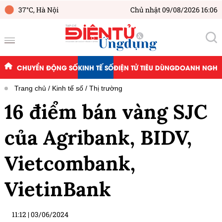
37°C,
Hà Nội
Chủ nhật 09/08/2026 16:06
CHUYỂN ĐỘNG SỐ
KINH TẾ SỐ
ĐIỆN TỬ TIÊU DÙNG
DOANH NGHIỆ
Trang chủ
Kinh tế số
Thị trường
16 điểm bán vàng SJC
của Agribank, BIDV,
Vietcombank,
VietinBank
11:12
|
03/06/2024