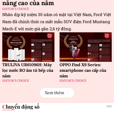
năng cao của năm
EDITOR'S CHOICE
Nhân dịp kỷ niệm 30 năm có mặt tại Việt Nam, Ford Việt
Nam đã chính thức ra mắt mẫu SUV điện Ford Mustang
Mach-E với mức giá gần 2,6 tỷ đồng.
TRULIVA UR61096H: Máy
OPPO Find X9 Series:
lọc nước RO âm tủ bếp của
smartphone cao cấp của
năm
năm
EDITOR'S CHOICE
EDITOR'S CHOICE
Xem thêm
Chuyển động số