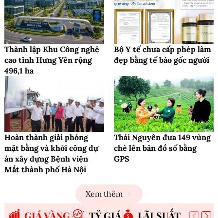
Thành lập Khu Công nghệ
Bộ Y tế chưa cấp phép làm
cao tỉnh Hưng Yên rộng
đẹp bằng tế bào gốc người
496,1 ha
Hoàn thành giải phóng
Thái Nguyên đưa 149 vùng
mặt bằng và khởi công dự
chè lên bản đồ số bằng
án xây dựng Bệnh viện
GPS
Mắt thành phố Hà Nội
Xem thêm
GIÁ VÀNG
TỶ GIÁ
LÃI SUẤT