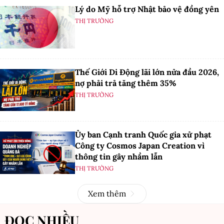
Lý do Mỹ hỗ trợ Nhật bảo vệ đồng yên
THỊ TRƯỜNG
Thế Giới Di Động lãi lớn nửa đầu 2026,
nợ phải trả tăng thêm 35%
THỊ TRƯỜNG
Ủy ban Cạnh tranh Quốc gia xử phạt
Công ty Cosmos Japan Creation vì
thông tin gây nhầm lẫn
THỊ TRƯỜNG
Xem thêm
ĐỌC NHIỀU