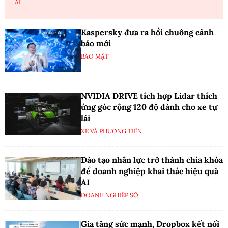
AI
Kaspersky đưa ra hồi chuông cảnh
báo mới
BẢO MẬT
NVIDIA DRIVE tích hợp Lidar thích
ứng góc rộng 120 độ dành cho xe tự
lái
XE VÀ PHƯƠNG TIỆN
Đào tạo nhân lực trở thành chìa khóa
để doanh nghiệp khai thác hiệu quả
AI
DOANH NGHIỆP SỐ
Gia tăng sức mạnh, Dropbox kết nối