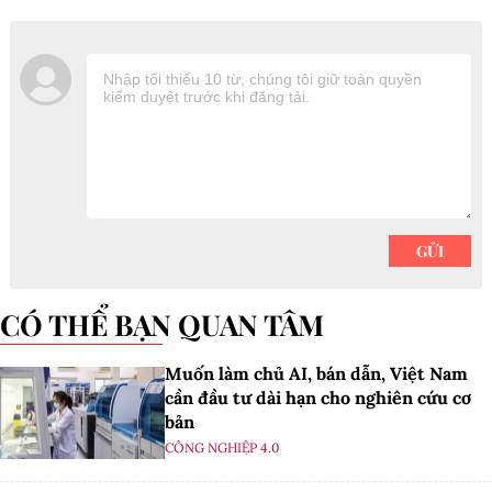
CÓ THỂ BẠN QUAN TÂM
Muốn làm chủ AI, bán dẫn, Việt Nam
cần đầu tư dài hạn cho nghiên cứu cơ
bản
CÔNG NGHIỆP 4.0