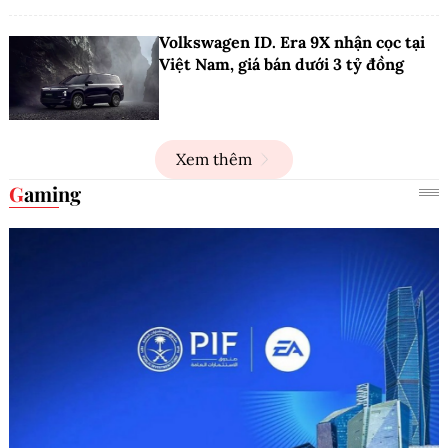
Volkswagen ID. Era 9X nhận cọc tại
Việt Nam, giá bán dưới 3 tỷ đồng
Xem thêm
Gaming