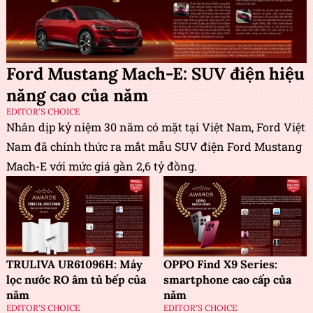
Ford Mustang Mach-E: SUV điện hiệu
năng cao của năm
EDITOR'S CHOICE
Nhân dịp kỷ niệm 30 năm có mặt tại Việt Nam, Ford Việt
Nam đã chính thức ra mắt mẫu SUV điện Ford Mustang
Mach-E với mức giá gần 2,6 tỷ đồng.
TRULIVA UR61096H: Máy
OPPO Find X9 Series:
lọc nước RO âm tủ bếp của
smartphone cao cấp của
năm
năm
EDITOR'S CHOICE
EDITOR'S CHOICE