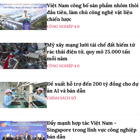
Việt Nam công bố sản phẩm nhôm thỏi
đầu tiên, làm chủ công nghệ vật liệu
chiến lược
CÔNG NGHIỆP 4.0
Mỹ xây mạng lưới tái chế đất hiếm từ
rác thải điện tử, quy mô 25.000 tấn
mỗi năm
CÔNG NGHIỆP 4.0
Đề xuất hỗ trợ đến 200 tỷ đồng cho dự
án AI và bán dẫn
CHÍNH SÁCH SỐ
Đẩy mạnh hợp tác Việt Nam -
Singapore trong lĩnh vực công nghiệp
bán dẫn