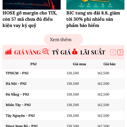
HOSE gỡ margin cho TIX,
BIC tung ưu đãi 8.8, giảm
còn 57 mã chưa đủ điều
tới 30% phí nhiều sản
kiện vay ký quỹ
phẩm bảo hiểm
Xem thêm
GIÁ VÀNG
TỶ GIÁ
LÃI SUẤT
PNJ
Giá mua
Giá bán
TPHCM - PNJ
138,500
142,500
Hà Nội - PNJ
138,500
142,500
Đà Nẵng - PNJ
138,500
142,500
Miền Tây - PNJ
138,500
142,500
Tây Nguyên - PNJ
138,500
142,500
Đông Nam Bộ - PNJ
138,500
142,500