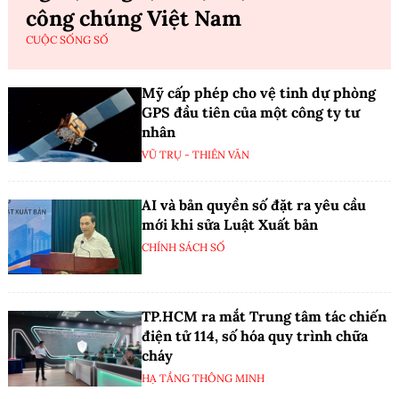
công chúng Việt Nam
CUỘC SỐNG SỐ
Mỹ cấp phép cho vệ tinh dự phòng
GPS đầu tiên của một công ty tư
nhân
VŨ TRỤ - THIÊN VĂN
AI và bản quyền số đặt ra yêu cầu
mới khi sửa Luật Xuất bản
CHÍNH SÁCH SỐ
TP.HCM ra mắt Trung tâm tác chiến
điện tử 114, số hóa quy trình chữa
cháy
HẠ TẦNG THÔNG MINH