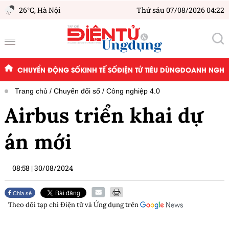
26°C,
Hà Nội
Thứ sáu 07/08/2026 04:22
CHUYỂN ĐỘNG SỐ
KINH TẾ SỐ
ĐIỆN TỬ TIÊU DÙNG
DOANH NGHIỆ
Trang chủ
Chuyển đổi số
Công nghiệp 4.0
Airbus triển khai dự
án mới
08:58
|
30/08/2024
Chia sẻ
Theo dõi tạp chí
Điện tử và Ứng dụng
trên