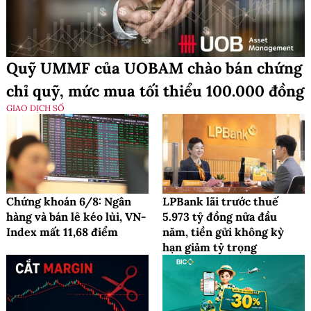
Quỹ UMMF của UOBAM chào bán chứng
chỉ quỹ, mức mua tối thiểu 100.000 đồng
GIAO DỊCH SỐ
Chứng khoán 6/8: Ngân
LPBank lãi trước thuế
hàng và bán lẻ kéo lùi, VN-
5.973 tỷ đồng nửa đầu
Index mất 11,68 điểm
năm, tiền gửi không kỳ
hạn giảm tỷ trọng