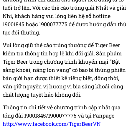
tuổi trở lên. Với các thẻ cào trúng giải Nhất và giải
Nhì, khách hàng vui lòng liên hệ số hotline
19001845 hoặc 1900077775 để được hướng dẫn thủ
tục đổi thưởng.
Vui lòng giữ thẻ cào trúng thưởng để Tiger Beer
kiểm tra thông tin hợp lệ khi đổi giải. Sản phẩm
Tiger Beer trong chương trình khuyến mại “Bật
sảng khoái, nâng lon vàng” có bao bì thùng phiên
bản giới hạn được thiết kế riêng biệt, đồng thời,
vẫn giữ nguyên vị hương vị bia sảng khoái cùng
chất lượng tuyệt hảo không đổi.
Thông tin chi tiết về chương trình cập nhật qua
tổng đài 19001845/1900077775 và tại Fanpage
http://www.facebook.com/TigerBeerVN