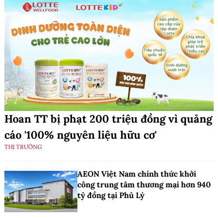
Hoan TT bị phạt 200 triệu đồng vì quảng
cáo '100% nguyên liệu hữu cơ'
THỊ TRƯỜNG
AEON Việt Nam chính thức khởi
công trung tâm thương mại hơn 940
tỷ đồng tại Phủ Lý