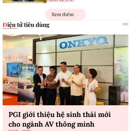
CHÍNH SÁCH SỐ
Xem thêm
Điện tử tiêu dùng
PGI giới thiệu hệ sinh thái mới
cho ngành AV thông minh