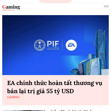
Gaming
EA chính thức hoàn tất thương vụ
bán lại trị giá 55 tỷ USD
GAMING