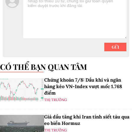
CÓ THỂ BẠN QUAN TÂM
Chứng khoán 7/8: Dầu khí và ngân
hàng kéo VN-Index vượt mốc 1.768
điểm
THỊ TRƯỜNG
Giá dầu tăng khi Iran tính siết tàu qua
eo biển Hormuz
THỊ TRƯỜNG