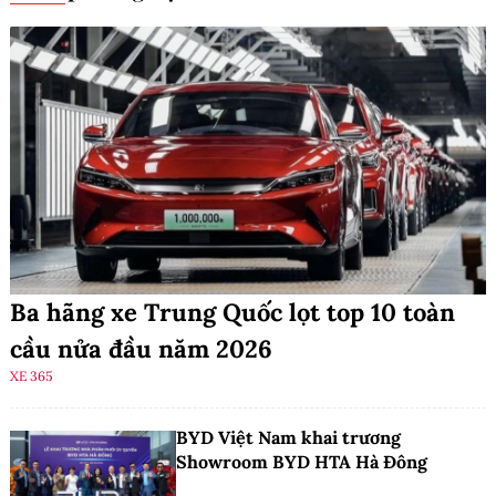
Ba hãng xe Trung Quốc lọt top 10 toàn
cầu nửa đầu năm 2026
XE 365
BYD Việt Nam khai trương
Showroom BYD HTA Hà Đông