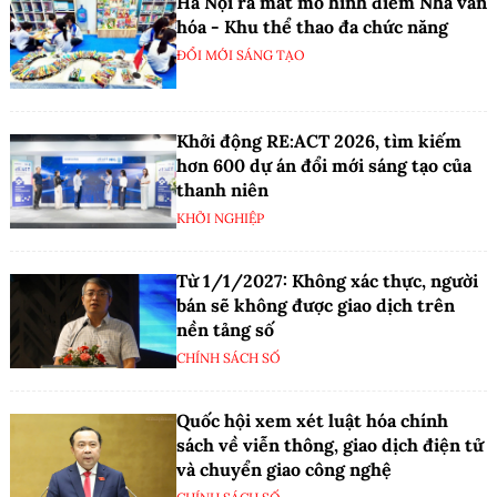
Hà Nội ra mắt mô hình điểm Nhà văn
hóa - Khu thể thao đa chức năng
ĐỔI MỚI SÁNG TẠO
Khởi động RE:ACT 2026, tìm kiếm
hơn 600 dự án đổi mới sáng tạo của
thanh niên
KHỞI NGHIỆP
Từ 1/1/2027: Không xác thực, người
bán sẽ không được giao dịch trên
nền tảng số
CHÍNH SÁCH SỐ
Quốc hội xem xét luật hóa chính
sách về viễn thông, giao dịch điện tử
và chuyển giao công nghệ