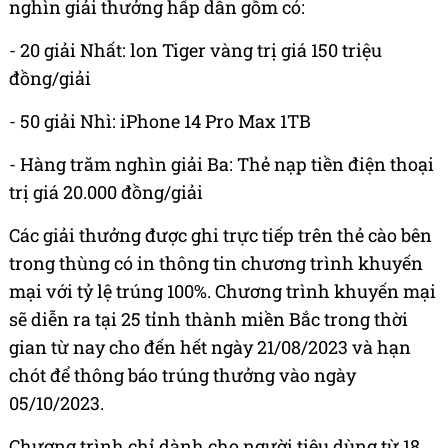
nghìn giải thưởng hấp dẫn gồm có:
- 20 giải Nhất: lon Tiger vàng trị giá 150 triệu
đồng/giải
- 50 giải Nhì: iPhone 14 Pro Max 1TB
- Hàng trăm nghìn giải Ba: Thẻ nạp tiền điện thoại
trị giá 20.000 đồng/giải
Các giải thưởng được ghi trực tiếp trên thẻ cào bên
trong thùng có in thông tin chương trình khuyến
mại với tỷ lệ trúng 100%. Chương trình khuyến mại
sẽ diễn ra tại 25 tỉnh thành miền Bắc trong thời
gian từ nay cho đến hết ngày 21/08/2023 và hạn
chót để thông báo trúng thưởng vào ngày
05/10/2023.
Chương trình chỉ dành cho người tiêu dùng từ 18