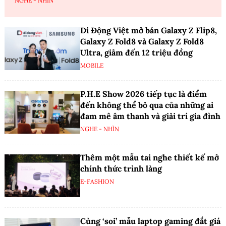
NGHE - NHÌN
Di Động Việt mở bán Galaxy Z Flip8,
Galaxy Z Fold8 và Galaxy Z Fold8
Ultra, giảm đến 12 triệu đồng
MOBILE
P.H.E Show 2026 tiếp tục là điểm
đến không thể bỏ qua của những ai
đam mê âm thanh và giải trí gia đình
NGHE - NHÌN
Thêm một mẫu tai nghe thiết kế mở
chính thức trình làng
E-FASHION
Cùng ‘soi’ mẫu laptop gaming đắt giá