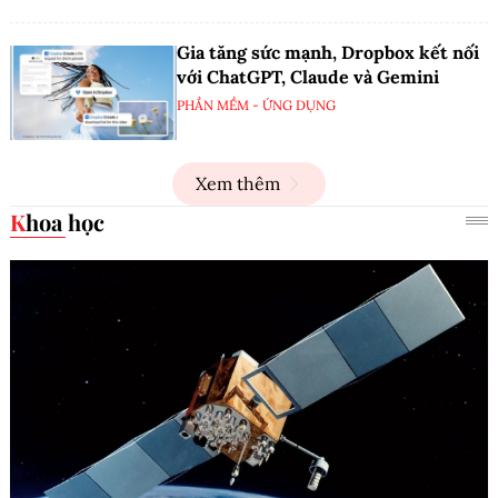
Gia tăng sức mạnh, Dropbox kết nối
với ChatGPT, Claude và Gemini
PHẦN MỀM - ỨNG DỤNG
Xem thêm
Khoa học