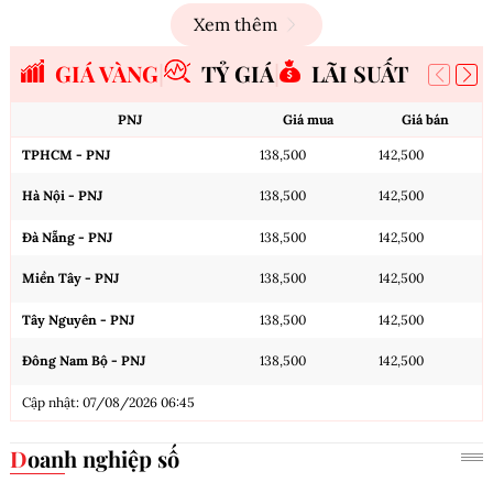
Xem thêm
GIÁ VÀNG
TỶ GIÁ
LÃI SUẤT
PNJ
Giá mua
Giá bán
TPHCM - PNJ
138,500
142,500
Hà Nội - PNJ
138,500
142,500
Đà Nẵng - PNJ
138,500
142,500
Miền Tây - PNJ
138,500
142,500
Tây Nguyên - PNJ
138,500
142,500
Đông Nam Bộ - PNJ
138,500
142,500
Cập nhật: 07/08/2026 06:45
Doanh nghiệp số