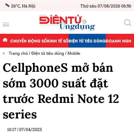
26°C,
Hà Nội
Thứ sáu 07/08/2026 06:56
CHUYỂN ĐỘNG SỐ
KINH TẾ SỐ
ĐIỆN TỬ TIÊU DÙNG
DOANH NGHIỆ
Trang chủ
Điện tử tiêu dùng
Mobile
CellphoneS mở bán
sớm 3000 suất đặt
trước Redmi Note 12
series
10:17
|
07/04/2023