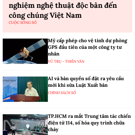
nghiệm nghệ thuật độc bản đến
công chúng Việt Nam
CUỘC SỐNG SỐ
Mỹ cấp phép cho vệ tinh dự phòng
GPS đầu tiên của một công ty tư
nhân
VŨ TRỤ - THIÊN VĂN
AI và bản quyền số đặt ra yêu cầu
mới khi sửa Luật Xuất bản
CHÍNH SÁCH SỐ
TP.HCM ra mắt Trung tâm tác chiến
điện tử 114, số hóa quy trình chữa
cháy