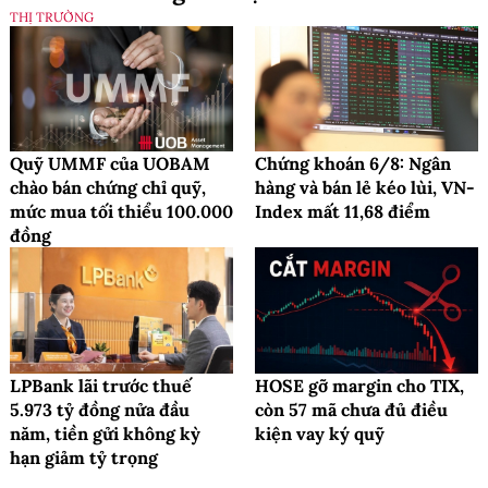
THỊ TRƯỜNG
Quỹ UMMF của UOBAM
Chứng khoán 6/8: Ngân
chào bán chứng chỉ quỹ,
hàng và bán lẻ kéo lùi, VN-
mức mua tối thiểu 100.000
Index mất 11,68 điểm
đồng
LPBank lãi trước thuế
HOSE gỡ margin cho TIX,
5.973 tỷ đồng nửa đầu
còn 57 mã chưa đủ điều
năm, tiền gửi không kỳ
kiện vay ký quỹ
hạn giảm tỷ trọng