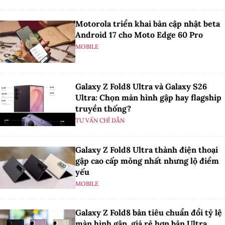
Motorola triển khai bản cập nhật beta
Android 17 cho Moto Edge 60 Pro
MOBILE
Galaxy Z Fold8 Ultra và Galaxy S26
Ultra: Chọn màn hình gập hay flagship
truyền thống?
TƯ VẤN CHỈ DẪN
Galaxy Z Fold8 Ultra thành điện thoại
gập cao cấp mỏng nhất nhưng lộ điểm
yếu
MOBILE
Galaxy Z Fold8 bản tiêu chuẩn đổi tỷ lệ
màn hình gập, giá rẻ hơn bản Ultra