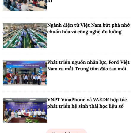
AI
Ngành điện tử Việt Nam bứt phá nhờ
chuẩn hóa và công nghệ đo lường
Phát triển nguồn nhân lực, Ford Việt
Nam ra mắt Trung tâm đào tạo mới
VNPT VinaPhone và VAEDR hợp tác
phát triển hệ sinh thái học liệu số