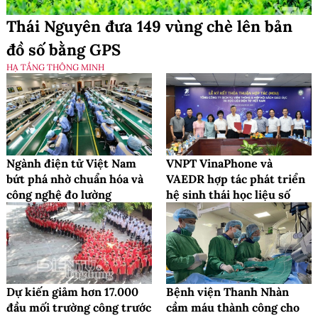
Thái Nguyên đưa 149 vùng chè lên bản
đồ số bằng GPS
HẠ TẦNG THÔNG MINH
Ngành điện tử Việt Nam
VNPT VinaPhone và
bứt phá nhờ chuẩn hóa và
VAEDR hợp tác phát triển
công nghệ đo lường
hệ sinh thái học liệu số
Dự kiến giảm hơn 17.000
Bệnh viện Thanh Nhàn
đầu mối trường công trước
cầm máu thành công cho