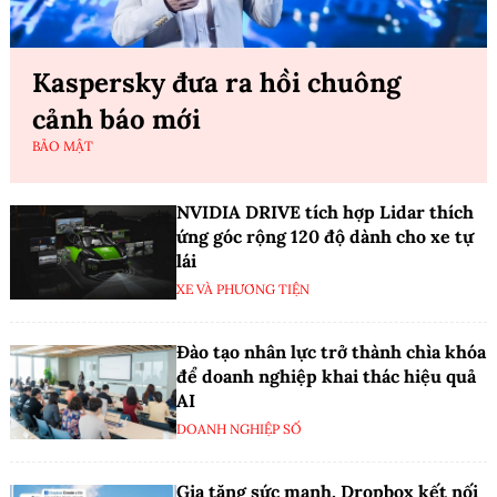
Kaspersky đưa ra hồi chuông
cảnh báo mới
BẢO MẬT
NVIDIA DRIVE tích hợp Lidar thích
ứng góc rộng 120 độ dành cho xe tự
lái
XE VÀ PHƯƠNG TIỆN
Đào tạo nhân lực trở thành chìa khóa
để doanh nghiệp khai thác hiệu quả
AI
DOANH NGHIỆP SỐ
Gia tăng sức mạnh, Dropbox kết nối