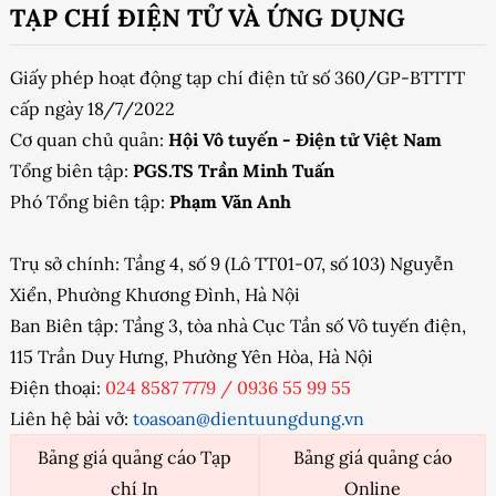
TẠP CHÍ ĐIỆN TỬ VÀ ỨNG DỤNG
Giấy phép hoạt động tạp chí điện tử số 360/GP-BTTTT
cấp ngày 18/7/2022
Cơ quan chủ quản:
Hội Vô tuyến - Điện tử Việt Nam
Tổng biên tập:
PGS.TS Trần Minh Tuấn
Phó Tổng biên tập:
Phạm Văn Anh
Trụ sở chính: Tầng 4, số 9 (Lô TT01-07, số 103) Nguyễn
Xiển, Phường Khương Đình, Hà Nội
Ban Biên tập: Tầng 3, tòa nhà Cục Tần số Vô tuyến điện,
115 Trần Duy Hưng, Phường Yên Hòa, Hà Nội
Điện thoại:
024 8587 7779
/
0936 55 99 55
Liên hệ bài vở:
toasoan@dientuungdung.vn
Bảng giá quảng cáo Tạp
Bảng giá quảng cáo
chí In
Online