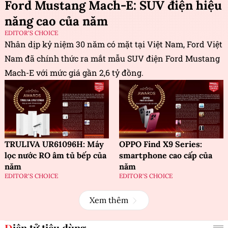
Ford Mustang Mach-E: SUV điện hiệu
năng cao của năm
EDITOR'S CHOICE
Nhân dịp kỷ niệm 30 năm có mặt tại Việt Nam, Ford Việt
Nam đã chính thức ra mắt mẫu SUV điện Ford Mustang
Mach-E với mức giá gần 2,6 tỷ đồng.
TRULIVA UR61096H: Máy
OPPO Find X9 Series:
lọc nước RO âm tủ bếp của
smartphone cao cấp của
năm
năm
EDITOR'S CHOICE
EDITOR'S CHOICE
Xem thêm
Điện tử tiêu dùng