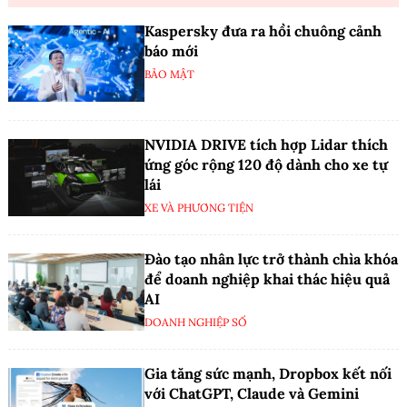
Kaspersky đưa ra hồi chuông cảnh
báo mới
BẢO MẬT
NVIDIA DRIVE tích hợp Lidar thích
ứng góc rộng 120 độ dành cho xe tự
lái
XE VÀ PHƯƠNG TIỆN
Đào tạo nhân lực trở thành chìa khóa
để doanh nghiệp khai thác hiệu quả
AI
DOANH NGHIỆP SỐ
Gia tăng sức mạnh, Dropbox kết nối
với ChatGPT, Claude và Gemini