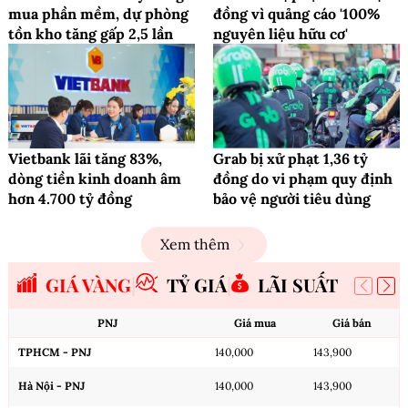
mua phần mềm, dự phòng
đồng vì quảng cáo '100%
tồn kho tăng gấp 2,5 lần
nguyên liệu hữu cơ'
Vietbank lãi tăng 83%,
Grab bị xử phạt 1,36 tỷ
dòng tiền kinh doanh âm
đồng do vi phạm quy định
hơn 4.700 tỷ đồng
bảo vệ người tiêu dùng
Xem thêm
GIÁ VÀNG
TỶ GIÁ
LÃI SUẤT
PNJ
Giá mua
Giá bán
TPHCM - PNJ
140,000
143,900
Hà Nội - PNJ
140,000
143,900