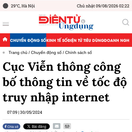
29°C,
Hà Nội
Chủ nhật 09/08/2026 02:22
CHUYỂN ĐỘNG SỐ
KINH TẾ SỐ
ĐIỆN TỬ TIÊU DÙNG
DOANH NGHIỆ
Trang chủ
Chuyển động số
Chính sách số
Cục Viễn thông công
bố thông tin về tốc độ
truy nhập internet
07:09
|
30/05/2024
Chia sẻ