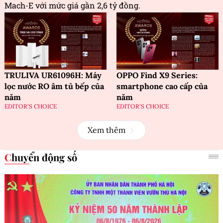
Mach-E với mức giá gần 2,6 tỷ đồng.
TRULIVA UR61096H: Máy
OPPO Find X9 Series:
lọc nước RO âm tủ bếp của
smartphone cao cấp của
năm
năm
EDITOR'S CHOICE
EDITOR'S CHOICE
Xem thêm
Chuyển động số