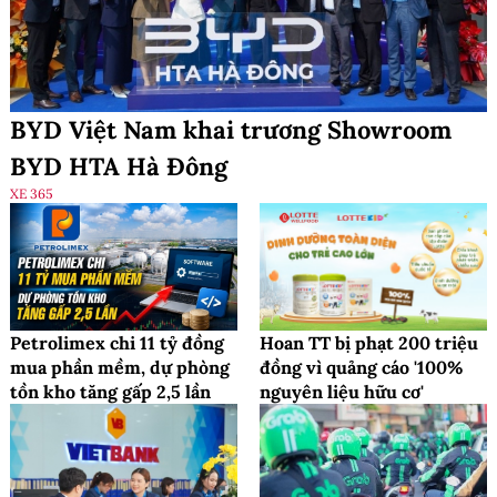
BYD Việt Nam khai trương Showroom
BYD HTA Hà Đông
XE 365
Petrolimex chi 11 tỷ đồng
Hoan TT bị phạt 200 triệu
mua phần mềm, dự phòng
đồng vì quảng cáo '100%
tồn kho tăng gấp 2,5 lần
nguyên liệu hữu cơ'