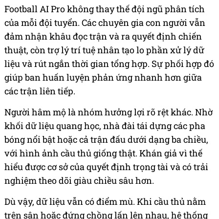
Football AI Pro không thay thế đội ngũ phân tích
của mỗi đội tuyển. Các chuyên gia con người vẫn
đảm nhận khâu đọc trận và ra quyết định chiến
thuật, còn trợ lý trí tuệ nhân tạo lo phần xử lý dữ
liệu và rút ngắn thời gian tổng hợp. Sự phối hợp đó
giúp ban huấn luyện phản ứng nhanh hơn giữa
các trận liên tiếp.
Người hâm mộ là nhóm hưởng lợi rõ rệt khác. Nhờ
khối dữ liệu quang học, nhà đài tái dựng các pha
bóng nổi bật hoặc cả trận đấu dưới dạng ba chiều,
với hình ảnh cầu thủ giống thật. Khán giả vì thế
hiểu được cơ sở của quyết định trọng tài và có trải
nghiệm theo dõi giàu chiều sâu hơn.
Dù vậy, dữ liệu vẫn có điểm mù. Khi cầu thủ nằm
trên sân hoặc đứng chồng lấn lên nhau, hệ thống