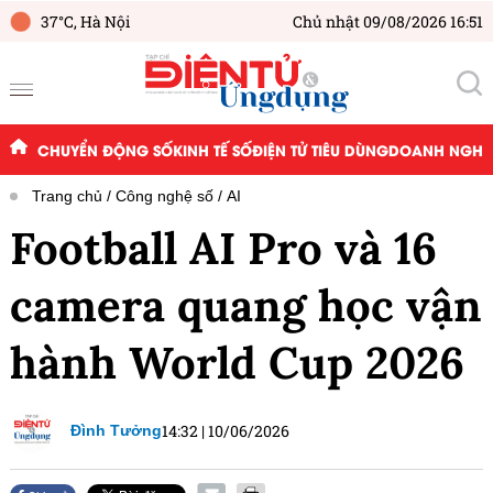
37°C,
Hà Nội
Chủ nhật 09/08/2026 16:51
CHUYỂN ĐỘNG SỐ
KINH TẾ SỐ
ĐIỆN TỬ TIÊU DÙNG
DOANH NGHIỆ
Trang chủ
Công nghệ số
AI
Football AI Pro và 16
camera quang học vận
hành World Cup 2026
14:32
|
10/06/2026
Đình Tưởng