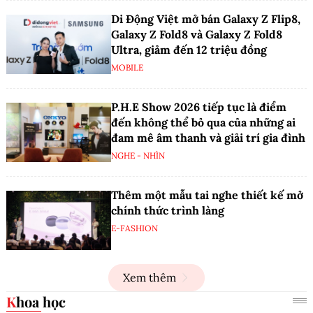
Di Động Việt mở bán Galaxy Z Flip8,
Galaxy Z Fold8 và Galaxy Z Fold8
Ultra, giảm đến 12 triệu đồng
MOBILE
P.H.E Show 2026 tiếp tục là điểm
đến không thể bỏ qua của những ai
đam mê âm thanh và giải trí gia đình
NGHE - NHÌN
Thêm một mẫu tai nghe thiết kế mở
chính thức trình làng
E-FASHION
Xem thêm
Khoa học