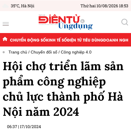
35°C,
Hà Nội
Thứ hai 10/08/2026 18:53
CHUYỂN ĐỘNG SỐ
KINH TẾ SỐ
ĐIỆN TỬ TIÊU DÙNG
DOANH NGHIỆ
Trang chủ
Chuyển đổi số
Công nghiệp 4.0
Hội chợ triển lãm sản
phẩm công nghiệp
chủ lực thành phố Hà
Nội năm 2024
06:37
|
17/10/2024