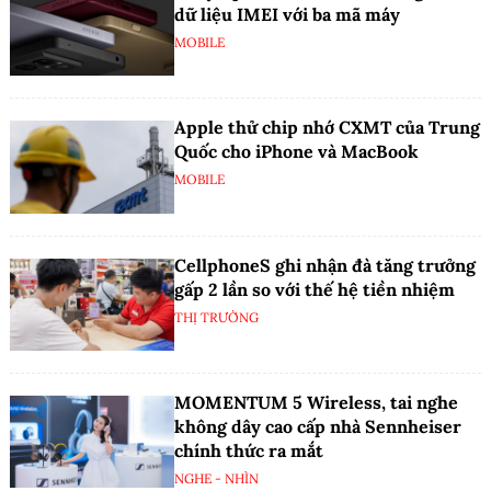
dữ liệu IMEI với ba mã máy
MOBILE
Apple thử chip nhớ CXMT của Trung
Quốc cho iPhone và MacBook
MOBILE
CellphoneS ghi nhận đà tăng trưởng
gấp 2 lần so với thế hệ tiền nhiệm
THỊ TRƯỜNG
MOMENTUM 5 Wireless, tai nghe
không dây cao cấp nhà Sennheiser
chính thức ra mắt
NGHE - NHÌN