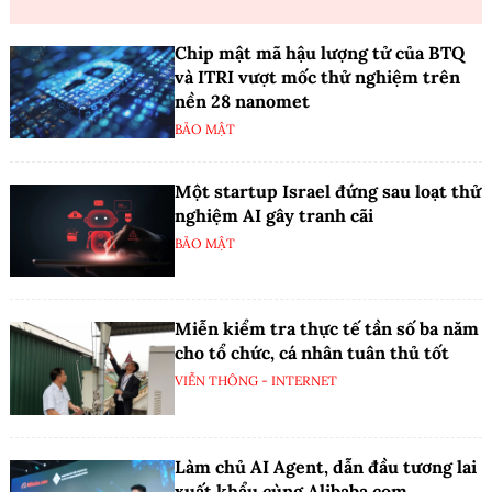
Chip mật mã hậu lượng tử của BTQ
và ITRI vượt mốc thử nghiệm trên
nền 28 nanomet
BẢO MẬT
Một startup Israel đứng sau loạt thử
nghiệm AI gây tranh cãi
BẢO MẬT
Miễn kiểm tra thực tế tần số ba năm
cho tổ chức, cá nhân tuân thủ tốt
VIỄN THÔNG - INTERNET
Làm chủ AI Agent, dẫn đầu tương lai
xuất khẩu cùng Alibaba.com