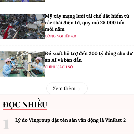
Mỹ xây mạng lưới tái chế đất hiếm từ
rác thải điện tử, quy mô 25.000 tấn
mỗi năm
CÔNG NGHIỆP 4.0
Đề xuất hỗ trợ đến 200 tỷ đồng cho dự
án AI và bán dẫn
CHÍNH SÁCH SỐ
Xem thêm
ĐỌC NHIỀU
Lý do Vingroup đặt tên sân vận động là VinFast
2