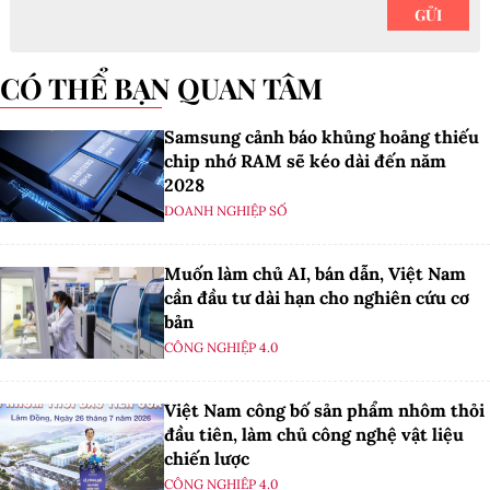
CÓ THỂ BẠN QUAN TÂM
Samsung cảnh báo khủng hoảng thiếu
chip nhớ RAM sẽ kéo dài đến năm
2028
DOANH NGHIỆP SỐ
Muốn làm chủ AI, bán dẫn, Việt Nam
cần đầu tư dài hạn cho nghiên cứu cơ
bản
CÔNG NGHIỆP 4.0
Việt Nam công bố sản phẩm nhôm thỏi
đầu tiên, làm chủ công nghệ vật liệu
chiến lược
CÔNG NGHIỆP 4.0