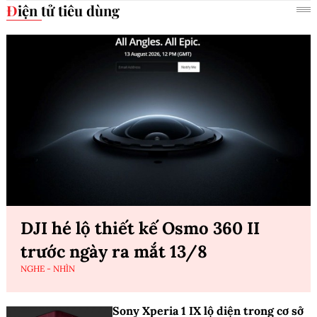
Điện tử tiêu dùng
DJI hé lộ thiết kế Osmo 360 II
trước ngày ra mắt 13/8
NGHE - NHÌN
Sony Xperia 1 IX lộ diện trong cơ sở