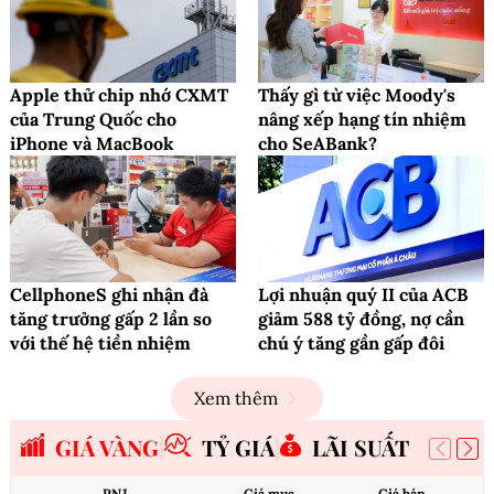
Apple thử chip nhớ CXMT
Thấy gì từ việc Moody's
của Trung Quốc cho
nâng xếp hạng tín nhiệm
iPhone và MacBook
cho SeABank?
CellphoneS ghi nhận đà
Lợi nhuận quý II của ACB
tăng trưởng gấp 2 lần so
giảm 588 tỷ đồng, nợ cần
với thế hệ tiền nhiệm
chú ý tăng gần gấp đôi
Xem thêm
GIÁ VÀNG
TỶ GIÁ
LÃI SUẤT
PNJ
Giá mua
Giá bán