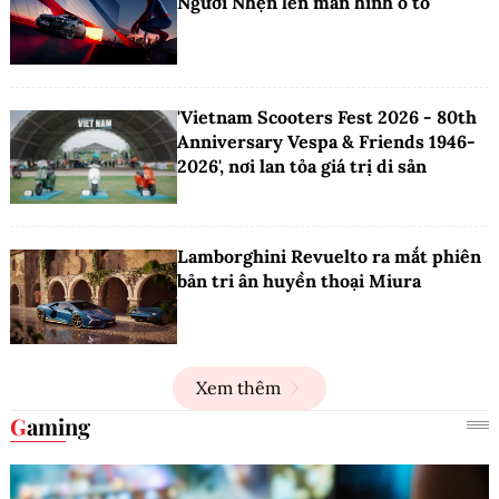
Người Nhện lên màn hình ô tô
'Vietnam Scooters Fest 2026 - 80th
Anniversary Vespa & Friends 1946-
2026', nơi lan tỏa giá trị di sản
Lamborghini Revuelto ra mắt phiên
bản tri ân huyền thoại Miura
Xem thêm
Gaming