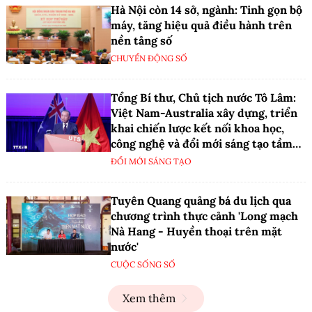
Hà Nội còn 14 sở, ngành: Tinh gọn bộ
máy, tăng hiệu quả điều hành trên
nền tảng số
CHUYỂN ĐỘNG SỐ
Tổng Bí thư, Chủ tịch nước Tô Lâm:
Việt Nam-Australia xây dựng, triển
khai chiến lược kết nối khoa học,
công nghệ và đổi mới sáng tạo tầm
nhìn dài hạn
ĐỔI MỚI SÁNG TẠO
Tuyên Quang quảng bá du lịch qua
chương trình thực cảnh 'Long mạch
Nà Hang - Huyền thoại trên mặt
nước'
CUỘC SỐNG SỐ
Xem thêm