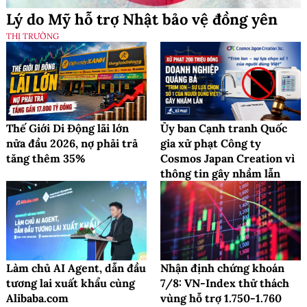
Lý do Mỹ hỗ trợ Nhật bảo vệ đồng yên
THỊ TRƯỜNG
Thế Giới Di Động lãi lớn
Ủy ban Cạnh tranh Quốc
nửa đầu 2026, nợ phải trả
gia xử phạt Công ty
tăng thêm 35%
Cosmos Japan Creation vì
thông tin gây nhầm lẫn
Làm chủ AI Agent, dẫn đầu
Nhận định chứng khoán
tương lai xuất khẩu cùng
7/8: VN-Index thử thách
Alibaba.com
vùng hỗ trợ 1.750-1.760