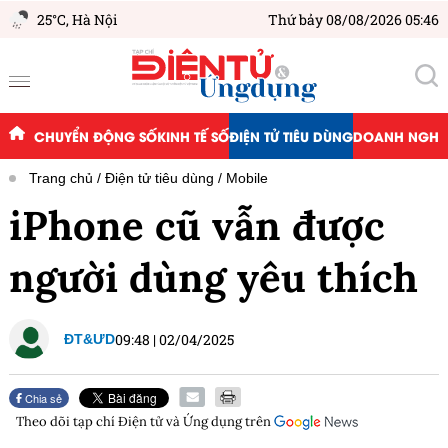
25°C,
Hà Nội
Thứ bảy 08/08/2026 05:46
CHUYỂN ĐỘNG SỐ
KINH TẾ SỐ
ĐIỆN TỬ TIÊU DÙNG
DOANH NGHIỆ
Trang chủ
Điện tử tiêu dùng
Mobile
iPhone cũ vẫn được
người dùng yêu thích
09:48
|
02/04/2025
ĐT&ƯD
Chia sẻ
Theo dõi tạp chí
Điện tử và Ứng dụng
trên