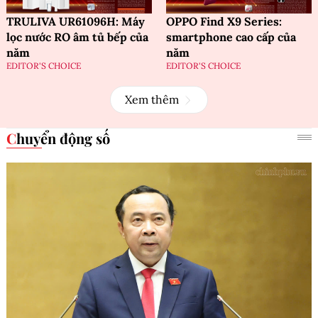
TRULIVA UR61096H: Máy
OPPO Find X9 Series:
lọc nước RO âm tủ bếp của
smartphone cao cấp của
năm
năm
EDITOR'S CHOICE
EDITOR'S CHOICE
Xem thêm
Chuyển động số