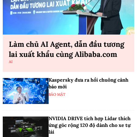
Làm chủ AI Agent, dẫn đầu tương
lai xuất khẩu cùng Alibaba.com
AI
Kaspersky đưa ra hồi chuông cảnh
báo mới
BẢO MẬT
NVIDIA DRIVE tích hợp Lidar thích
ứng góc rộng 120 độ dành cho xe tự
lái