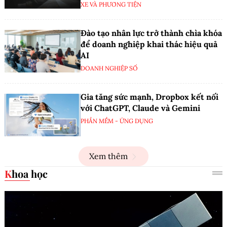
XE VÀ PHƯƠNG TIỆN
Đào tạo nhân lực trở thành chìa khóa
để doanh nghiệp khai thác hiệu quả
AI
DOANH NGHIỆP SỐ
Gia tăng sức mạnh, Dropbox kết nối
với ChatGPT, Claude và Gemini
PHẦN MỀM - ỨNG DỤNG
Xem thêm
Khoa học