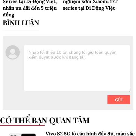
Series tại Di Động Việt,
nghiệm sớm Xiaomi 17T
nhận ưu đãi đến 5 triệu
series tại Di Động Việt
đồng
CÓ THỂ BẠN QUAN TÂM
Vivo S2 5G lộ cấu hình đầy đủ, màu sắc