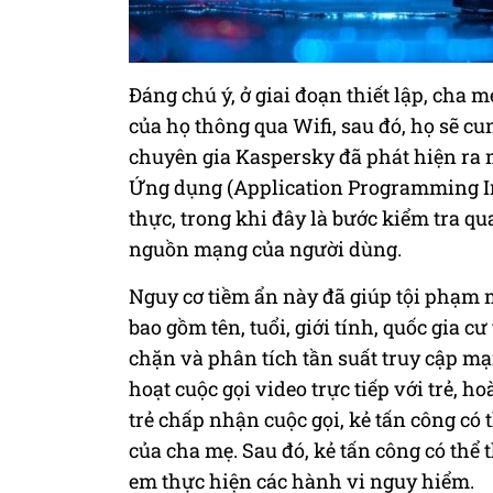
Đáng chú ý, ở giai đoạn thiết lập, cha m
của họ thông qua Wifi, sau đó, họ sẽ cun
chuyên gia Kaspersky đã phát hiện ra m
Ứng dụng (Application Programming Inte
thực, trong khi đây là bước kiểm tra q
nguồn mạng của người dùng.
Nguy cơ tiềm ẩn này đã giúp tội phạm m
bao gồm tên, tuổi, giới tính, quốc gia c
chặn và phân tích tần suất truy cập mạ
hoạt cuộc gọi video trực tiếp với trẻ, 
trẻ chấp nhận cuộc gọi, kẻ tấn công có 
của cha mẹ. Sau đó, kẻ tấn công có thể 
em thực hiện các hành vi nguy hiểm.