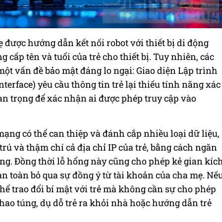
ẹ được hướng dẫn kết nối robot với thiết bị di động
g cấp tên và tuổi của trẻ cho thiết bị. Tuy nhiên, các
ột vấn đề bảo mật đáng lo ngại: Giao diện Lập trình
rface) yêu cầu thông tin trẻ lại thiếu tính năng xác
uan trọng để xác nhận ai được phép truy cập vào
ạng có thể can thiệp và đánh cắp nhiều loại dữ liệu,
ư trú và thậm chí cả địa chỉ IP của trẻ, bằng cách ngăn
ng. Đồng thời lỗ hổng này cũng cho phép kẻ gian kíc
hoàn toàn bỏ qua sự đồng ý từ tài khoản của cha mẹ. Nế
thể trao đổi bí mật với trẻ mà không cần sự cho phép
thao túng, dụ dỗ trẻ ra khỏi nhà hoặc hướng dẫn trẻ