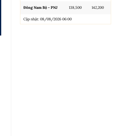
Đông Nam Bộ - PNJ
138,500
142,200
N.Tròn, 3A, 
Cập nhật: 08/08/2026 06:00
NL 99.99
Nhẫn Tròn T
Trang sức 9
Trang sức 9
Cập nhật: 0