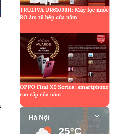
TRULIVA UR61096H: Máy lọc nước
RO âm tủ bếp của năm
OPPO Find X9 Series: smartphone
cao cấp của năm
h
u
Hà Nội
25°C