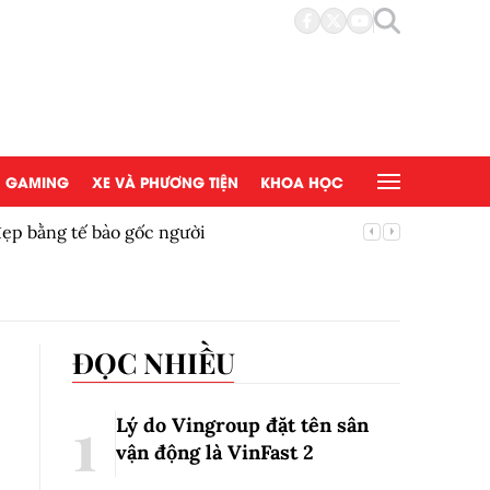
GAMING
XE VÀ PHƯƠNG TIỆN
KHOA HỌC
đẹp bằng tế bào gốc người
Copy/Pas
ĐỌC NHIỀU
Lý do Vingroup đặt tên sân
vận động là VinFast
2