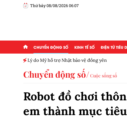
Thứ bảy 08/08/2026 06:07
CHUYỂN ĐỘNG SỐ
KINH TẾ SỐ
ĐIỆN TỬ TIÊU
h toàn
Lý do Mỹ hỗ trợ Nhật bảo vệ đồng yên
Chuyển động số
Cuộc sống số
Robot đồ chơi thôn
em thành mục tiêu