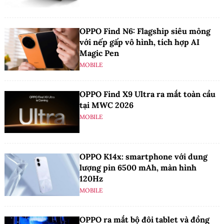
OPPO Find N6: Flagship siêu mỏng
với nếp gấp vô hình, tích hợp AI
Magic Pen
MOBILE
OPPO Find X9 Ultra ra mắt toàn cầu
tại MWC 2026
MOBILE
OPPO K14x: smartphone với dung
lượng pin 6500 mAh, màn hình
120Hz
MOBILE
OPPO ra mắt bộ đôi tablet và đồng