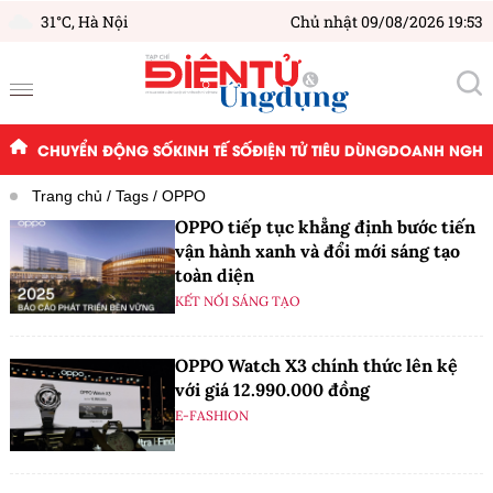
31°C,
Hà Nội
Chủ nhật 09/08/2026 19:53
CHUYỂN ĐỘNG SỐ
KINH TẾ SỐ
ĐIỆN TỬ TIÊU DÙNG
DOANH NGHIỆ
Trang chủ
Tags
OPPO
OPPO tiếp tục khẳng định bước tiến
vận hành xanh và đổi mới sáng tạo
toàn diện
KẾT NỐI SÁNG TẠO
OPPO Watch X3 chính thức lên kệ
với giá 12.990.000 đồng
E-FASHION