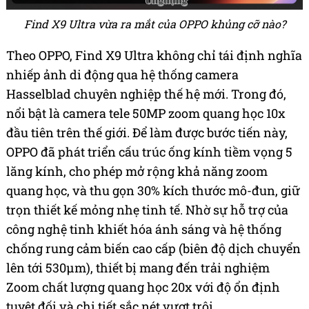
Find X9 Ultra vừa ra mắt của OPPO khủng cỡ nào?
Theo OPPO, Find X9 Ultra không chỉ tái định nghĩa
nhiếp ảnh di động qua hệ thống camera
Hasselblad chuyên nghiệp thế hệ mới. Trong đó,
nổi bật là camera tele 50MP zoom quang học 10x
đầu tiên trên thế giới. Để làm được bước tiến này,
OPPO đã phát triển cấu trúc ống kính tiềm vọng 5
lăng kính, cho phép mở rộng khả năng zoom
quang học, và thu gọn 30% kích thước mô-đun, giữ
trọn thiết kế mỏng nhẹ tinh tế. Nhờ sự hỗ trợ của
công nghệ tinh khiết hóa ánh sáng và hệ thống
chống rung cảm biến cao cấp (biên độ dịch chuyển
lên tới 530μm), thiết bị mang đến trải nghiệm
Zoom chất lượng quang học 20x với độ ổn định
tuyệt đối và chi tiết sắc nét vượt trội.