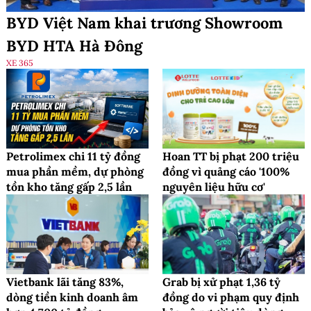
BYD Việt Nam khai trương Showroom
BYD HTA Hà Đông
XE 365
Petrolimex chi 11 tỷ đồng
Hoan TT bị phạt 200 triệu
mua phần mềm, dự phòng
đồng vì quảng cáo '100%
tồn kho tăng gấp 2,5 lần
nguyên liệu hữu cơ'
Vietbank lãi tăng 83%,
Grab bị xử phạt 1,36 tỷ
dòng tiền kinh doanh âm
đồng do vi phạm quy định