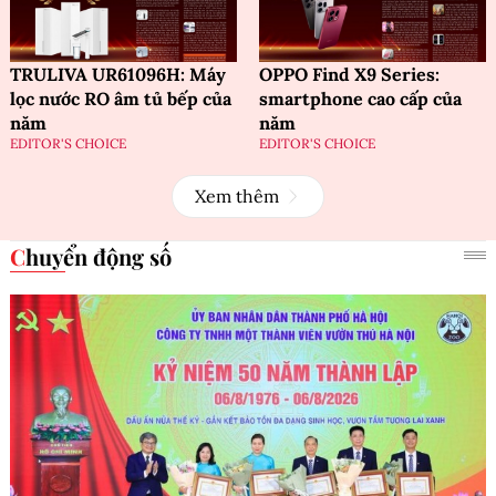
TRULIVA UR61096H: Máy
OPPO Find X9 Series:
lọc nước RO âm tủ bếp của
smartphone cao cấp của
năm
năm
EDITOR'S CHOICE
EDITOR'S CHOICE
Xem thêm
Chuyển động số