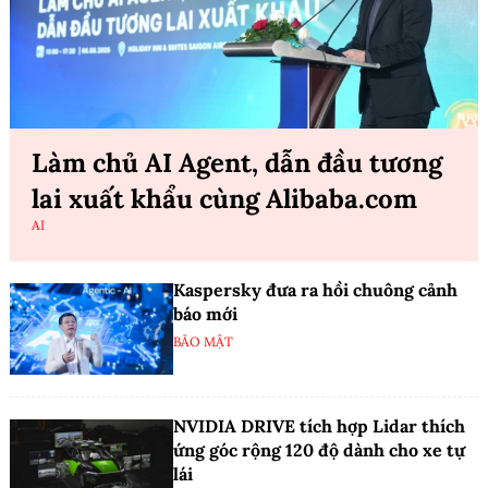
Làm chủ AI Agent, dẫn đầu tương
lai xuất khẩu cùng Alibaba.com
AI
Kaspersky đưa ra hồi chuông cảnh
báo mới
BẢO MẬT
NVIDIA DRIVE tích hợp Lidar thích
ứng góc rộng 120 độ dành cho xe tự
lái