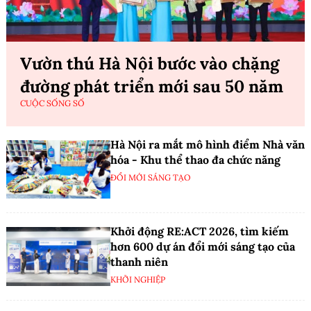
Vườn thú Hà Nội bước vào chặng
đường phát triển mới sau 50 năm
CUỘC SỐNG SỐ
Hà Nội ra mắt mô hình điểm Nhà văn
hóa - Khu thể thao đa chức năng
ĐỔI MỚI SÁNG TẠO
Khởi động RE:ACT 2026, tìm kiếm
hơn 600 dự án đổi mới sáng tạo của
thanh niên
KHỞI NGHIỆP