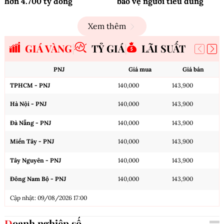
hơn 4.700 tỷ đồng
bảo vệ người tiêu dùng
Xem thêm
GIÁ VÀNG
TỶ GIÁ
LÃI SUẤT
PNJ
Giá mua
Giá bán
TPHCM - PNJ
140,000
143,900
Hà Nội - PNJ
140,000
143,900
Đà Nẵng - PNJ
140,000
143,900
Miền Tây - PNJ
140,000
143,900
Tây Nguyên - PNJ
140,000
143,900
Đông Nam Bộ - PNJ
140,000
143,900
Cập nhật: 09/08/2026 17:00
Doanh nghiệp số