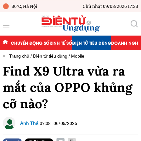
36°C,
Hà Nội
Chủ nhật 09/08/2026 17:33
CHUYỂN ĐỘNG SỐ
KINH TẾ SỐ
ĐIỆN TỬ TIÊU DÙNG
DOANH NGHIỆ
Trang chủ
Điện tử tiêu dùng
Mobile
Find X9 Ultra vừa ra
mắt của OPPO khủng
cỡ nào?
07:08
|
06/05/2026
Anh Thái