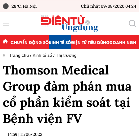
28°C,
Hà Nội
Chủ nhật 09/08/2026 04:24
CHUYỂN ĐỘNG SỐ
KINH TẾ SỐ
ĐIỆN TỬ TIÊU DÙNG
DOANH NGHIỆ
Trang chủ
Kinh tế số
Thị trường
Thomson Medical
Group đàm phán mua
cổ phần kiểm soát tại
Bệnh viện FV
14:59
|
11/06/2023