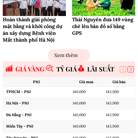
Hoàn thành giải phóng
Thái Nguyên đưa 149 vùng
mặt bằng và khởi công dự
chè lên bản đồ số bằng
án xây dựng Bệnh viện
GPS
Mắt thành phố Hà Nội
Xem thêm
GIÁ VÀNG
TỶ GIÁ
LÃI SUẤT
PNJ
Giá mua
Giá bán
TPHCM - PNJ
140,000
143,900
Hà Nội - PNJ
140,000
143,900
Đà Nẵng - PNJ
140,000
143,900
Miền Tây - PNJ
140,000
143,900
Tây Nguyên - PNJ
140,000
143,900