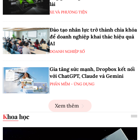
lái
XE VÀ PHƯƠNG TIỆN
Đào tạo nhân lực trở thành chìa khóa
để doanh nghiệp khai thác hiệu quả
AI
DOANH NGHIỆP SỐ
Gia tăng sức mạnh, Dropbox kết nối
với ChatGPT, Claude và Gemini
PHẦN MỀM - ỨNG DỤNG
Xem thêm
Khoa học