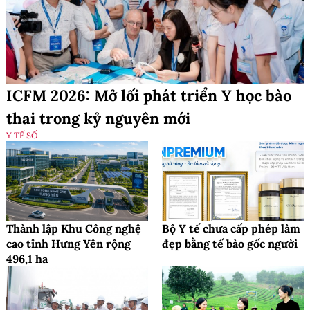
ICFM 2026: Mở lối phát triển Y học bào
thai trong kỷ nguyên mới
Y TẾ SỐ
Thành lập Khu Công nghệ
Bộ Y tế chưa cấp phép làm
cao tỉnh Hưng Yên rộng
đẹp bằng tế bào gốc người
496,1 ha