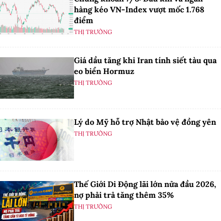
hàng kéo VN-Index vượt mốc 1.768
điểm
THỊ TRƯỜNG
Giá dầu tăng khi Iran tính siết tàu qua
eo biển Hormuz
THỊ TRƯỜNG
Lý do Mỹ hỗ trợ Nhật bảo vệ đồng yên
THỊ TRƯỜNG
Thế Giới Di Động lãi lớn nửa đầu 2026,
nợ phải trả tăng thêm 35%
THỊ TRƯỜNG