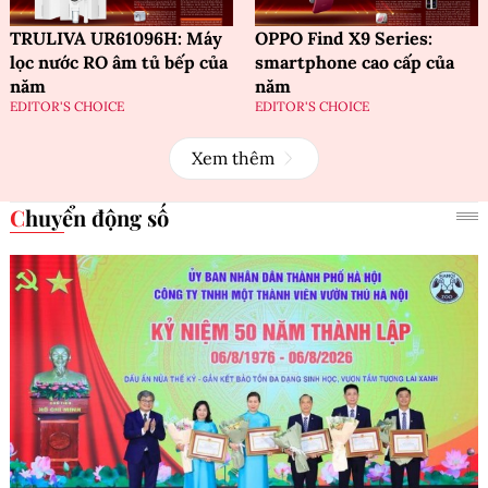
TRULIVA UR61096H: Máy
OPPO Find X9 Series:
lọc nước RO âm tủ bếp của
smartphone cao cấp của
năm
năm
EDITOR'S CHOICE
EDITOR'S CHOICE
Xem thêm
Chuyển động số