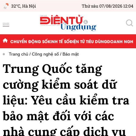
32°C,
Hà Nội
Thứ sáu 07/08/2026 12:04
CHUYỂN ĐỘNG SỐ
KINH TẾ SỐ
ĐIỆN TỬ TIÊU DÙNG
DOANH NGHIỆ
Trang chủ
Công nghệ số
Bảo mật
Trung Quốc tăng
cường kiểm soát dữ
liệu: Yêu cầu kiểm tra
bảo mật đối với các
nhà cung cấp dịch vụ