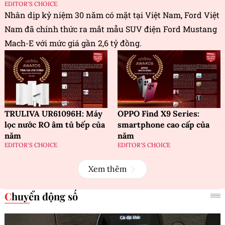
EDITOR'S CHOICE
Nhân dịp kỷ niệm 30 năm có mặt tại Việt Nam, Ford Việt
Nam đã chính thức ra mắt mẫu SUV điện Ford Mustang
Mach-E với mức giá gần 2,6 tỷ đồng.
TRULIVA UR61096H: Máy
OPPO Find X9 Series:
lọc nước RO âm tủ bếp của
smartphone cao cấp của
năm
năm
EDITOR'S CHOICE
EDITOR'S CHOICE
Xem thêm
Chuyển động số