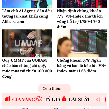
Làm chủ AI Agent, dẫn đầu
Nhận định chứng khoán
tương lai xuất khẩu cùng
7/8: VN-Index thử thách
Alibaba.com
vùng hỗ trợ 1.750-1.760
điểm
Quỹ UMMF của UOBAM
Chứng khoán 6/8: Ngân
chào bán chứng chỉ quỹ,
hàng và bán lẻ kéo lùi, VN-
mức mua tối thiểu 100.000
Index mất 11,68 điểm
đồng
Xem thêm
GIÁ VÀNG
TỶ GIÁ
LÃI SUẤT