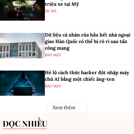
triệu xe tại Mỹ
XE 365
Dữ liệu cá nhân của hầu hết nhà ngoại
giao Hàn Quốc có thể bị rò rỉ sau tấn
công mạng
BẢO MẬT
Hé lộ cách thức hacker đột nhập máy
chủ AI bằng một chiếc ăng-ten
BẢO MẬT
Xem thêm
ĐỌC NHIỀU