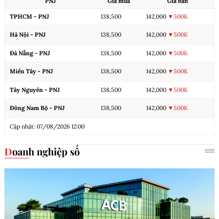
PNJ
Giá mua
Giá bán
TPHCM - PNJ
138,500
142,000
▼500K
Hà Nội - PNJ
138,500
142,000
▼500K
Đà Nẵng - PNJ
138,500
142,000
▼500K
Miền Tây - PNJ
138,500
142,000
▼500K
Tây Nguyên - PNJ
138,500
142,000
▼500K
Đông Nam Bộ - PNJ
138,500
142,000
▼500K
Cập nhật: 07/08/2026 12:00
Doanh nghiệp số