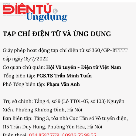
TẠP CHÍ ĐIỆN TỬ VÀ ỨNG DỤNG
Giấy phép hoạt động tạp chí điện tử số 360/GP-BTTTT
cấp ngày 18/7/2022
Cơ quan chủ quản:
Hội Vô tuyến - Điện tử Việt Nam
Tổng biên tập:
PGS.TS Trần Minh Tuấn
Phó Tổng biên tập:
Phạm Văn Anh
Trụ sở chính: Tầng 4, số 9 (Lô TT01-07, số 103) Nguyễn
Xiển, Phường Khương Đình, Hà Nội
Ban Biên tập: Tầng 3, tòa nhà Cục Tần số Vô tuyến điện,
115 Trần Duy Hưng, Phường Yên Hòa, Hà Nội
Điện thoại:
024 8587 7779
/
0936 55 99 55