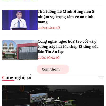
Thủ tướng Lê Minh Hưng nêu 5
nhiệm vụ trọng tâm về an ninh
mạng
CHÍNH SÁCH SỐ
Công nghệ 'ngọc hóa' tro cốt và ý
tưởng xây hai tòa tháp 13 tầng của
Bảo Tín An Lạc
CUỘC SỐNG SỐ
Xem thêm
Công nghệ số