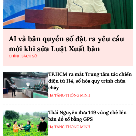
AI và bản quyền số đặt ra yêu cầu
mới khi sửa Luật Xuất bản
CHÍNH SÁCH SỐ
TP.HCM ra mắt Trung tâm tác chiến
điện tử 114, số hóa quy trình chữa
cháy
HẠ TẦNG THÔNG MINH
Thái Nguyên đưa 149 vùng chè lên
bản đồ số bằng GPS
HẠ TẦNG THÔNG MINH