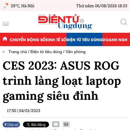
29°C,
Hà Nội
Thứ năm 06/08/2026 18:33
CHUYỂN ĐỘNG SỐ
KINH TẾ SỐ
ĐIỆN TỬ TIÊU DÙNG
DOANH NGHIỆ
Trang chủ
Điện tử tiêu dùng
Văn phòng
CES 2023: ASUS ROG
trình làng loạt laptop
gaming siêu đỉnh
17:50
|
04/01/2023
Chia sẻ