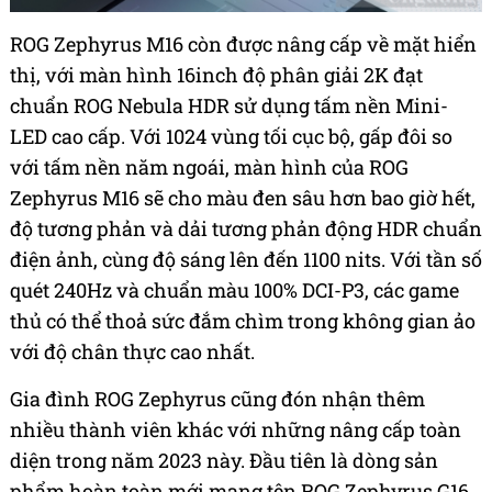
ROG Zephyrus M16 còn được nâng cấp về mặt hiển
thị, với màn hình 16inch độ phân giải 2K đạt
chuẩn ROG Nebula HDR sử dụng tấm nền Mini-
LED cao cấp. Với 1024 vùng tối cục bộ, gấp đôi so
với tấm nền năm ngoái, màn hình của ROG
Zephyrus M16 sẽ cho màu đen sâu hơn bao giờ hết,
độ tương phản và dải tương phản động HDR chuẩn
điện ảnh, cùng độ sáng lên đến 1100 nits. Với tần số
quét 240Hz và chuẩn màu 100% DCI-P3, các game
thủ có thể thoả sức đắm chìm trong không gian ảo
với độ chân thực cao nhất.
Gia đình ROG Zephyrus cũng đón nhận thêm
nhiều thành viên khác với những nâng cấp toàn
diện trong năm 2023 này. Đầu tiên là dòng sản
phẩm hoàn toàn mới mang tên ROG Zephyrus G16,