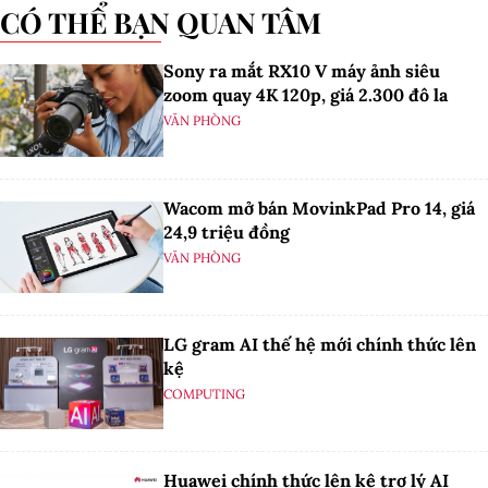
CÓ THỂ BẠN QUAN TÂM
Sony ra mắt RX10 V máy ảnh siêu
zoom quay 4K 120p, giá 2.300 đô la
VĂN PHÒNG
Wacom mở bán MovinkPad Pro 14, giá
24,9 triệu đồng
VĂN PHÒNG
LG gram AI thế hệ mới chính thức lên
kệ
COMPUTING
Huawei chính thức lên kệ trợ lý AI