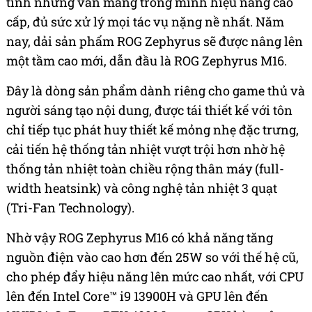
tính nhưng vẫn mang trong mình hiệu năng cao
cấp, đủ sức xử lý mọi tác vụ nặng nề nhất. Năm
nay, dải sản phẩm ROG Zephyrus sẽ được nâng lên
một tầm cao mới, dẫn đầu là ROG Zephyrus M16.
Đây là dòng sản phẩm dành riêng cho game thủ và
người sáng tạo nội dung, được tái thiết kế với tôn
chỉ tiếp tục phát huy thiết kế mỏng nhẹ đặc trưng,
cải tiến hệ thống tản nhiệt vượt trội hơn nhờ hệ
thống tản nhiệt toàn chiều rộng thân máy (full-
width heatsink) và công nghệ tản nhiệt 3 quạt
(Tri-Fan Technology).
Nhờ vậy ROG Zephyrus M16 có khả năng tăng
nguồn điện vào cao hơn đến 25W so với thế hệ cũ,
cho phép đẩy hiệu năng lên mức cao nhất, với CPU
lên đến Intel Core™ i9 13900H và GPU lên đến