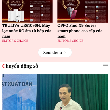
TRULIVA UR61096H: Máy
OPPO Find X9 Series:
lọc nước RO âm tủ bếp của
smartphone cao cấp của
năm
năm
EDITOR'S CHOICE
EDITOR'S CHOICE
Xem thêm
Chuyển động số