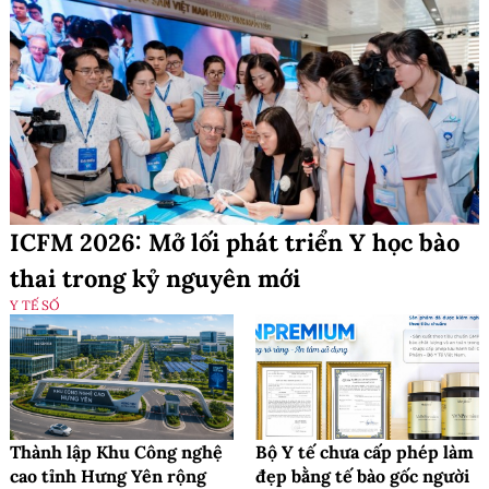
ICFM 2026: Mở lối phát triển Y học bào
thai trong kỷ nguyên mới
Y TẾ SỐ
Thành lập Khu Công nghệ
Bộ Y tế chưa cấp phép làm
cao tỉnh Hưng Yên rộng
đẹp bằng tế bào gốc người