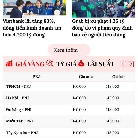
Vietbank lãi tăng 83%,
Grab bị xử phạt 1,36 tỷ
dòng tiền kinh doanh âm
đồng do vi phạm quy định
hơn 4.700 tỷ đồng
bảo vệ người tiêu dùng
Xem thêm
GIÁ VÀNG
TỶ GIÁ
LÃI SUẤT
PNJ
Giá mua
Giá bán
TPHCM - PNJ
140,000
143,900
Hà Nội - PNJ
140,000
143,900
Đà Nẵng - PNJ
140,000
143,900
Miền Tây - PNJ
140,000
143,900
Tây Nguyên - PNJ
140,000
143,900