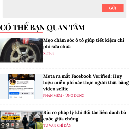
CÓ THỂ BẠN QUAN TÂM
Mẹo chăm sóc ô tô giúp tiết kiệm chi
phí sửa chữa
XE 365
Meta ra mắt Facebook Verified: Huy
hiệu miễn phí xác thực người thật bằng
video selfie
PHẦN MỀM - ỨNG DỤNG
Rủi ro pháp lý khi đối tác liên danh bỏ
cuộc giữa chừng
TƯ VẤN CHỈ DẪN