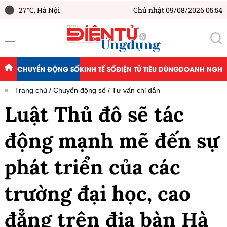
27°C,
Hà Nội
Chủ nhật 09/08/2026 05:54
CHUYỂN ĐỘNG SỐ
KINH TẾ SỐ
ĐIỆN TỬ TIÊU DÙNG
DOANH NGHIỆ
Trang chủ
Chuyển động số
Tư vấn chỉ dẫn
Luật Thủ đô sẽ tác
động mạnh mẽ đến sự
phát triển của các
trường đại học, cao
đẳng trên địa bàn Hà