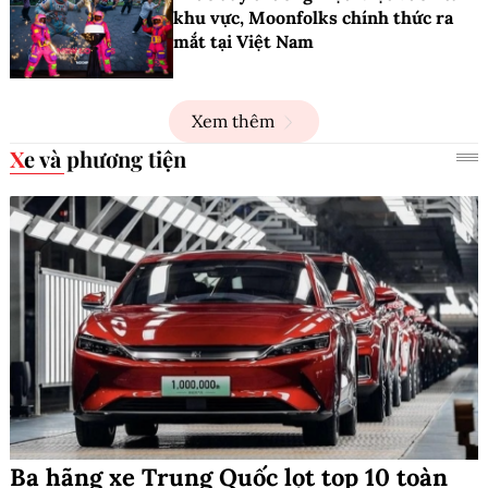
khu vực, Moonfolks chính thức ra
mắt tại Việt Nam
Xem thêm
Xe và phương tiện
Ba hãng xe Trung Quốc lọt top 10 toàn