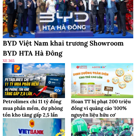
BYD Việt Nam khai trương Showroom
BYD HTA Hà Đông
XE 365
Petrolimex chi 11 tỷ đồng
Hoan TT bị phạt 200 triệu
mua phần mềm, dự phòng
đồng vì quảng cáo '100%
tồn kho tăng gấp 2,5 lần
nguyên liệu hữu cơ'