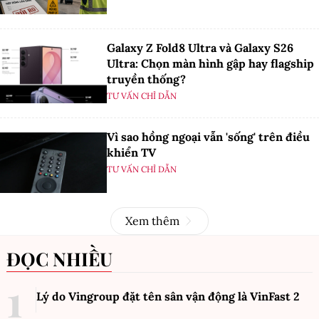
Galaxy Z Fold8 Ultra và Galaxy S26
Ultra: Chọn màn hình gập hay flagship
truyền thống?
TƯ VẤN CHỈ DẪN
Vì sao hồng ngoại vẫn 'sống' trên điều
khiển TV
TƯ VẤN CHỈ DẪN
Xem thêm
ĐỌC NHIỀU
Lý do Vingroup đặt tên sân vận động là VinFast
2