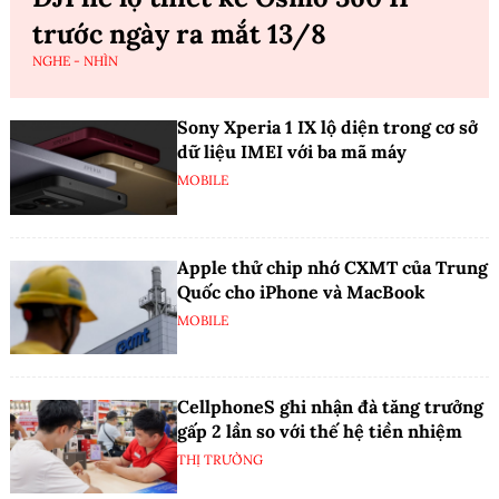
trước ngày ra mắt 13/8
NGHE - NHÌN
Sony Xperia 1 IX lộ diện trong cơ sở
dữ liệu IMEI với ba mã máy
MOBILE
Apple thử chip nhớ CXMT của Trung
Quốc cho iPhone và MacBook
MOBILE
CellphoneS ghi nhận đà tăng trưởng
gấp 2 lần so với thế hệ tiền nhiệm
THỊ TRƯỜNG