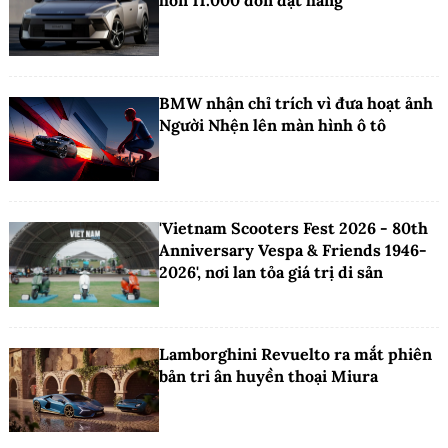
BMW nhận chỉ trích vì đưa hoạt ảnh
Người Nhện lên màn hình ô tô
'Vietnam Scooters Fest 2026 - 80th
Anniversary Vespa & Friends 1946-
2026', nơi lan tỏa giá trị di sản
Lamborghini Revuelto ra mắt phiên
bản tri ân huyền thoại Miura