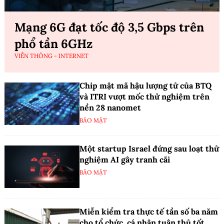
Mạng 6G đạt tốc độ 3,5 Gbps trên
phổ tần 6GHz
VIỄN THÔNG - INTERNET
Chip mật mã hậu lượng tử của BTQ
và ITRI vượt mốc thử nghiệm trên
nền 28 nanomet
BẢO MẬT
Một startup Israel đứng sau loạt thử
nghiệm AI gây tranh cãi
BẢO MẬT
Miễn kiểm tra thực tế tần số ba năm
cho tổ chức, cá nhân tuân thủ tốt