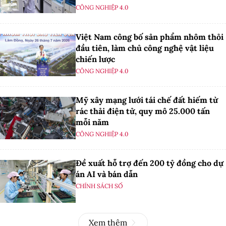
CÔNG NGHIỆP 4.0
Việt Nam công bố sản phẩm nhôm thỏi
đầu tiên, làm chủ công nghệ vật liệu
chiến lược
CÔNG NGHIỆP 4.0
Mỹ xây mạng lưới tái chế đất hiếm từ
rác thải điện tử, quy mô 25.000 tấn
mỗi năm
CÔNG NGHIỆP 4.0
Đề xuất hỗ trợ đến 200 tỷ đồng cho dự
án AI và bán dẫn
CHÍNH SÁCH SỐ
Xem thêm