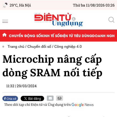
29°C,
Hà Nội
Thứ ba 11/08/2026 03:26
CHUYỂN ĐỘNG SỐ
KINH TẾ SỐ
ĐIỆN TỬ TIÊU DÙNG
DOANH NGHIỆ
Trang chủ
Chuyển đổi số
Công nghiệp 4.0
Microchip nâng cấp
dòng SRAM nối tiếp
11:32
|
29/03/2024
Chia sẻ
Theo dõi tạp chí
Điện tử và Ứng dụng
trên