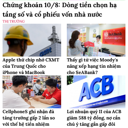
Chứng khoán 10/8: Dòng tiền chọn hạ
tầng số và cổ phiếu vốn nhà nước
THỊ TRƯỜNG
Apple thử chip nhớ CXMT
Thấy gì từ việc Moody's
của Trung Quốc cho
nâng xếp hạng tín nhiệm
iPhone và MacBook
cho SeABank?
CellphoneS ghi nhận đà
Lợi nhuận quý II của ACB
tăng trưởng gấp 2 lần so
giảm 588 tỷ đồng, nợ cần
với thế hệ tiền nhiệm
chú ý tăng gần gấp đôi