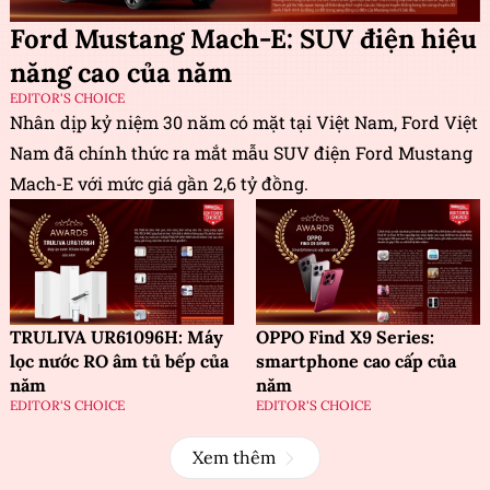
Ford Mustang Mach-E: SUV điện hiệu
năng cao của năm
EDITOR'S CHOICE
Nhân dịp kỷ niệm 30 năm có mặt tại Việt Nam, Ford Việt
Nam đã chính thức ra mắt mẫu SUV điện Ford Mustang
Mach-E với mức giá gần 2,6 tỷ đồng.
TRULIVA UR61096H: Máy
OPPO Find X9 Series:
lọc nước RO âm tủ bếp của
smartphone cao cấp của
năm
năm
EDITOR'S CHOICE
EDITOR'S CHOICE
Xem thêm