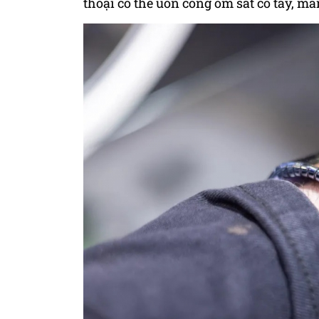
thoại có thể uốn cong ôm sát cổ tay,
mang