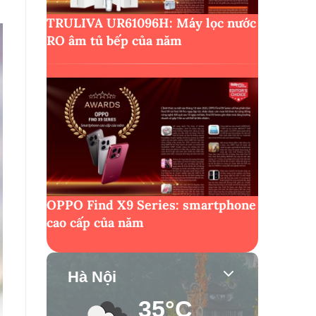
TRULIVA UR61096H: Máy lọc nước
RO âm tủ bếp của năm
OPPO Find X9 Series: smartphone
cao cấp của năm
Hà Nội
35°C