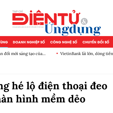
 DÙNG
DOANH NGHIỆP SỐ
CÔNG NGHỆ SỐ
CHUYỂN ĐỔI SỐ
n đổi mới sáng tạo của
VietinBank lãi lớn, dòng ti
số
 hé lộ điện thoại đeo
màn hình mềm dẻo