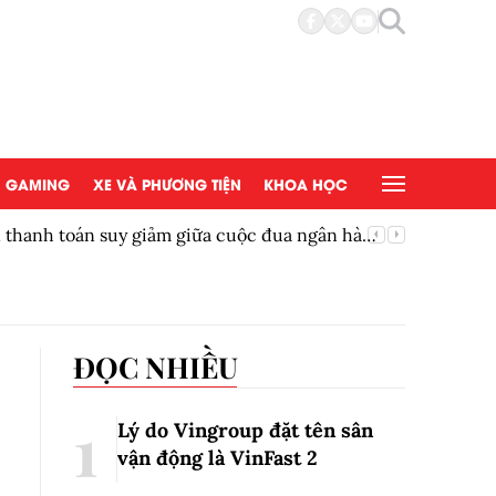
GAMING
XE VÀ PHƯƠNG TIỆN
KHOA HỌC
ền thanh toán suy giảm giữa cuộc đua ngân hàng
Thêm một
ĐỌC NHIỀU
Lý do Vingroup đặt tên sân
vận động là VinFast
2