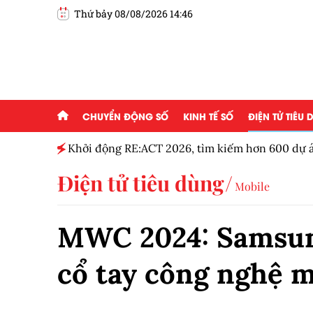
Thứ bảy 08/08/2026 14:46
CHUYỂN ĐỘNG SỐ
KINH TẾ SỐ
ĐIỆN TỬ TIÊU
g ai đam
Khởi động RE:ACT 2026, tìm kiếm hơn 600 dự á
thanh niên
Điện tử tiêu dùng
Mobile
MWC 2024: Samsung
cổ tay công nghệ 