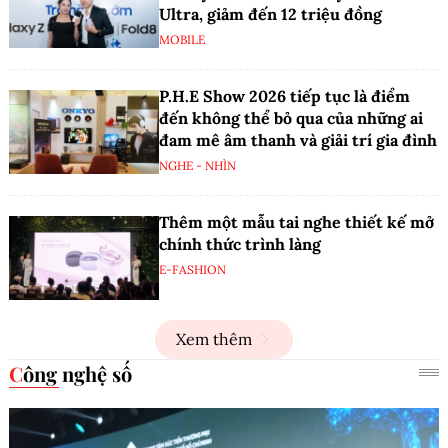
Ultra, giảm đến 12 triệu đồng
MOBILE
P.H.E Show 2026 tiếp tục là điểm
đến không thể bỏ qua của những ai
đam mê âm thanh và giải trí gia đình
NGHE - NHÌN
Thêm một mẫu tai nghe thiết kế mở
chính thức trình làng
E-FASHION
Xem thêm
Công nghệ số