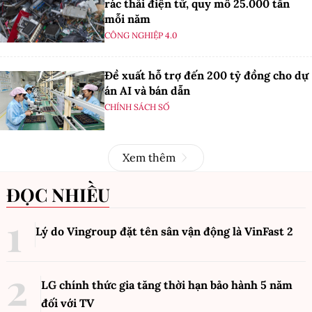
rác thải điện tử, quy mô 25.000 tấn
mỗi năm
CÔNG NGHIỆP 4.0
Đề xuất hỗ trợ đến 200 tỷ đồng cho dự
án AI và bán dẫn
CHÍNH SÁCH SỐ
Xem thêm
ĐỌC NHIỀU
Lý do Vingroup đặt tên sân vận động là VinFast
2
LG chính thức gia tăng thời hạn bảo hành 5 năm
đối với TV