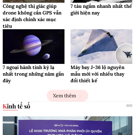
Công nghệ thị giác giúp
7 tàu ngầm nhanh nhất thế
drone không cần GPS vẫn
giới hiện nay
xác định chính xác mục
tiêu
7 ngoại hành tinh kỳ lạ
Máy bay J-36 lộ nguyên
nhất trong những năm gần
mẫu mới với nhiều thay
đây
đổi thiết kế
Xem thêm
Kinh tế số