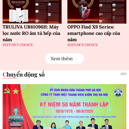
TRULIVA UR61096H: Máy
OPPO Find X9 Series:
lọc nước RO âm tủ bếp của
smartphone cao cấp của
năm
năm
EDITOR'S CHOICE
EDITOR'S CHOICE
Xem thêm
Chuyển động số