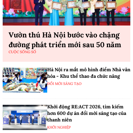
Vườn thú Hà Nội bước vào chặng
đường phát triển mới sau 50 năm
CUỘC SỐNG SỐ
Hà Nội ra mắt mô hình điểm Nhà văn
hóa - Khu thể thao đa chức năng
ĐỔI MỚI SÁNG TẠO
Khởi động RE:ACT 2026, tìm kiếm
hơn 600 dự án đổi mới sáng tạo của
thanh niên
KHỞI NGHIỆP