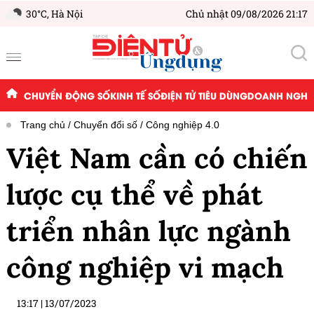
30°C,
Hà Nội
Chủ nhật 09/08/2026 21:17
CHUYỂN ĐỘNG SỐ
KINH TẾ SỐ
ĐIỆN TỬ TIÊU DÙNG
DOANH NGHIỆ
Trang chủ
Chuyển đổi số
Công nghiệp 4.0
Việt Nam cần có chiến
lược cụ thể về phát
triển nhân lực ngành
công nghiệp vi mạch
13:17
|
13/07/2023