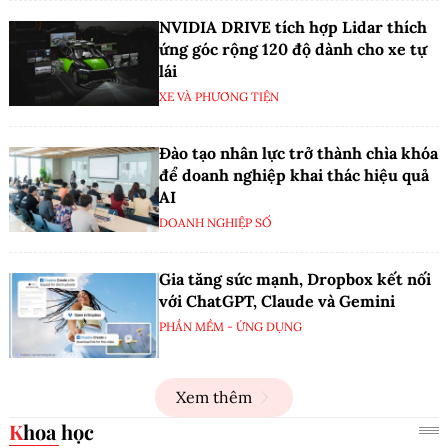
NVIDIA DRIVE tích hợp Lidar thích
ứng góc rộng 120 độ dành cho xe tự
lái
XE VÀ PHƯƠNG TIỆN
Đào tạo nhân lực trở thành chìa khóa
để doanh nghiệp khai thác hiệu quả
AI
DOANH NGHIỆP SỐ
Gia tăng sức mạnh, Dropbox kết nối
với ChatGPT, Claude và Gemini
PHẦN MỀM - ỨNG DỤNG
Xem thêm
Khoa học