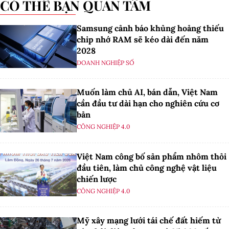
CÓ THỂ BẠN QUAN TÂM
Samsung cảnh báo khủng hoảng thiếu
chip nhớ RAM sẽ kéo dài đến năm
2028
DOANH NGHIỆP SỐ
Muốn làm chủ AI, bán dẫn, Việt Nam
cần đầu tư dài hạn cho nghiên cứu cơ
bản
CÔNG NGHIỆP 4.0
Việt Nam công bố sản phẩm nhôm thỏi
đầu tiên, làm chủ công nghệ vật liệu
chiến lược
CÔNG NGHIỆP 4.0
Mỹ xây mạng lưới tái chế đất hiếm từ