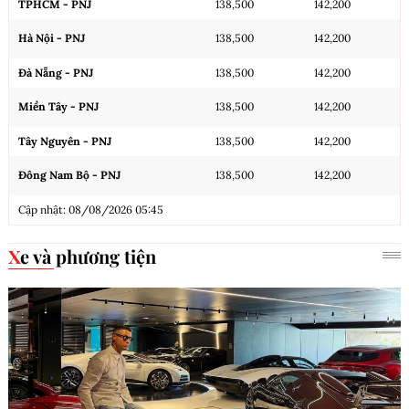
TPHCM - PNJ
138,500
142,200
Hà Nội - PNJ
138,500
142,200
Đà Nẵng - PNJ
138,500
142,200
Miền Tây - PNJ
138,500
142,200
Tây Nguyên - PNJ
138,500
142,200
Đông Nam Bộ - PNJ
138,500
142,200
Cập nhật: 08/08/2026 05:45
Xe và phương tiện