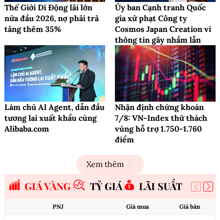
Thế Giới Di Động lãi lớn
Ủy ban Cạnh tranh Quốc
nửa đầu 2026, nợ phải trả
gia xử phạt Công ty
tăng thêm 35%
Cosmos Japan Creation vì
thông tin gây nhầm lẫn
Làm chủ AI Agent, dẫn đầu
Nhận định chứng khoán
tương lai xuất khẩu cùng
7/8: VN-Index thử thách
Alibaba.com
vùng hỗ trợ 1.750-1.760
điểm
Xem thêm
GIÁ VÀNG
TỶ GIÁ
LÃI SUẤT
PNJ
Giá mua
Giá bán