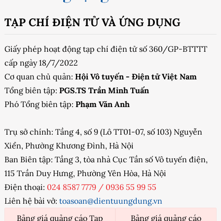
TẠP CHÍ ĐIỆN TỬ VÀ ỨNG DỤNG
Giấy phép hoạt động tạp chí điện tử số 360/GP-BTTTT
cấp ngày 18/7/2022
Cơ quan chủ quản:
Hội Vô tuyến - Điện tử Việt Nam
Tổng biên tập:
PGS.TS Trần Minh Tuấn
Phó Tổng biên tập:
Phạm Văn Anh
Trụ sở chính: Tầng 4, số 9 (Lô TT01-07, số 103) Nguyễn
Xiển, Phường Khương Đình, Hà Nội
Ban Biên tập: Tầng 3, tòa nhà Cục Tần số Vô tuyến điện,
115 Trần Duy Hưng, Phường Yên Hòa, Hà Nội
Điện thoại:
024 8587 7779
/
0936 55 99 55
Liên hệ bài vở:
toasoan@dientuungdung.vn
Bảng giá quảng cáo Tạp
Bảng giá quảng cáo