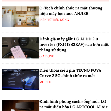
O-Tech chính thức ra mắt thương
hiệu máy lọc nước ANJIER
ĐIỆN TỬ TIÊU DÙNG
Đánh giá máy giặt LG AI DD 2.0
inverter (FX1412S3KAV) sau hơn một
tháng sử dụng
GIA DỤNG
Điện thoại siêu pin TECNO POVA
Curve 2 5G chính thức ra mắt
MOBILE
Định hình phong cách sống mới, LG
ra mắt điều hòa LG ARTCOOL AI Air