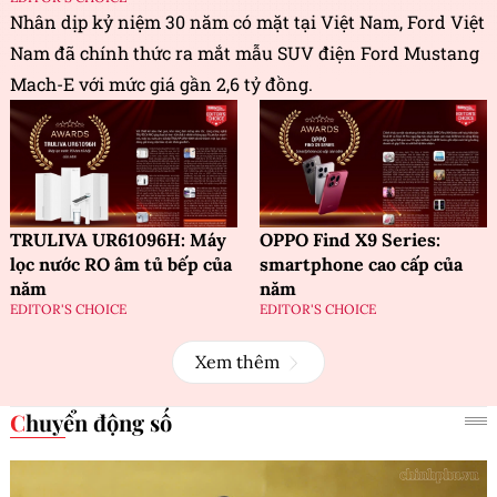
Nhân dịp kỷ niệm 30 năm có mặt tại Việt Nam, Ford Việt
Nam đã chính thức ra mắt mẫu SUV điện Ford Mustang
Mach-E với mức giá gần 2,6 tỷ đồng.
TRULIVA UR61096H: Máy
OPPO Find X9 Series:
lọc nước RO âm tủ bếp của
smartphone cao cấp của
năm
năm
EDITOR'S CHOICE
EDITOR'S CHOICE
Xem thêm
Chuyển động số