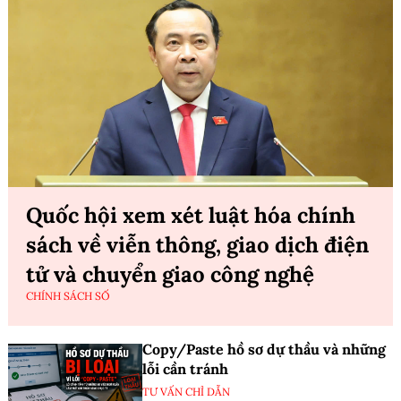
Quốc hội xem xét luật hóa chính
sách về viễn thông, giao dịch điện
tử và chuyển giao công nghệ
CHÍNH SÁCH SỐ
Copy/Paste hồ sơ dự thầu và những
lỗi cần tránh
TƯ VẤN CHỈ DẪN