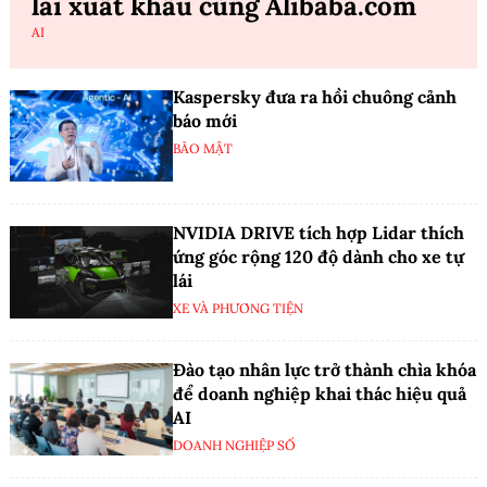
lai xuất khẩu cùng Alibaba.com
AI
Kaspersky đưa ra hồi chuông cảnh
báo mới
BẢO MẬT
NVIDIA DRIVE tích hợp Lidar thích
ứng góc rộng 120 độ dành cho xe tự
lái
XE VÀ PHƯƠNG TIỆN
Đào tạo nhân lực trở thành chìa khóa
để doanh nghiệp khai thác hiệu quả
AI
DOANH NGHIỆP SỐ