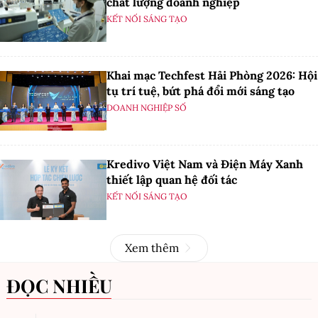
chất lượng doanh nghiệp
KẾT NỐI SÁNG TẠO
Khai mạc Techfest Hải Phòng 2026: Hội
tụ trí tuệ, bứt phá đổi mới sáng tạo
DOANH NGHIỆP SỐ
Kredivo Việt Nam và Điện Máy Xanh
thiết lập quan hệ đối tác
KẾT NỐI SÁNG TẠO
Xem thêm
ĐỌC NHIỀU