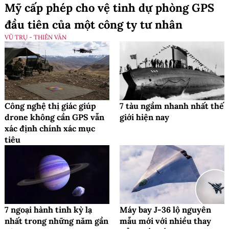
Mỹ cấp phép cho vệ tinh dự phòng GPS
đầu tiên của một công ty tư nhân
VŨ TRỤ - THIÊN VĂN
Công nghệ thị giác giúp
7 tàu ngầm nhanh nhất thế
drone không cần GPS vẫn
giới hiện nay
xác định chính xác mục
tiêu
7 ngoại hành tinh kỳ lạ
Máy bay J-36 lộ nguyên
nhất trong những năm gần
mẫu mới với nhiều thay