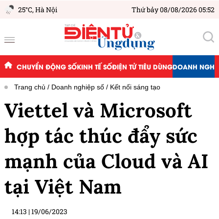
25°C,
Hà Nội
Thứ bảy 08/08/2026 05:52
CHUYỂN ĐỘNG SỐ
KINH TẾ SỐ
ĐIỆN TỬ TIÊU DÙNG
DOANH NGHIỆ
Trang chủ
Doanh nghiệp số
Kết nối sáng tạo
Viettel và Microsoft
hợp tác thúc đẩy sức
mạnh của Cloud và AI
tại Việt Nam
14:13
|
19/06/2023