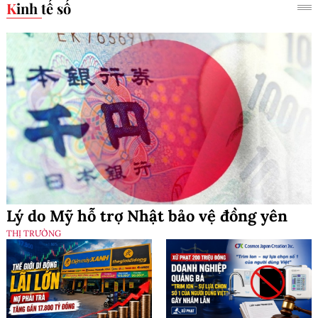
Kinh tế số
Lý do Mỹ hỗ trợ Nhật bảo vệ đồng yên
THỊ TRƯỜNG