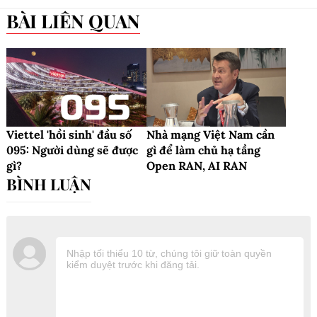
BÀI LIÊN QUAN
Viettel 'hồi sinh' đầu số
Nhà mạng Việt Nam cần
095: Người dùng sẽ được
gì để làm chủ hạ tầng
gì?
Open RAN, AI RAN