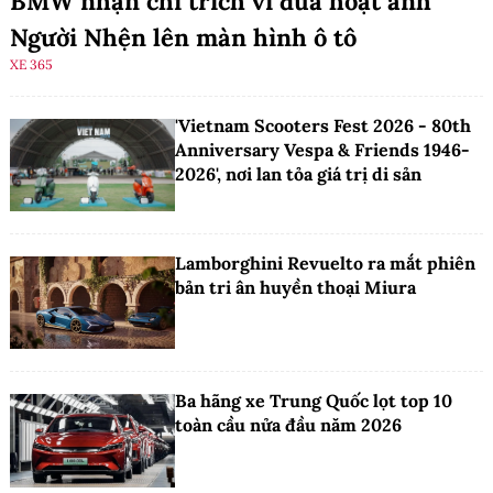
BMW nhận chỉ trích vì đưa hoạt ảnh
Người Nhện lên màn hình ô tô
XE 365
'Vietnam Scooters Fest 2026 - 80th
Anniversary Vespa & Friends 1946-
2026', nơi lan tỏa giá trị di sản
Lamborghini Revuelto ra mắt phiên
bản tri ân huyền thoại Miura
Ba hãng xe Trung Quốc lọt top 10
toàn cầu nửa đầu năm 2026