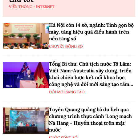
VIỄN THÔNG - INTERNET
Hà Nội còn 14 sở, ngành: Tinh gọn bộ
máy, tăng hiệu quả điều hành trên
nền tảng số
CHUYỂN ĐỘNG SỐ
Tổng Bí thư, Chủ tịch nước Tô Lâm:
Việt Nam-Australia xây dựng, triển
khai chiến lược kết nối khoa học,
công nghệ và đổi mới sáng tạo tầm
nhìn dài hạn
ĐỔI MỚI SÁNG TẠO
Tuyên Quang quảng bá du lịch qua
chương trình thực cảnh 'Long mạch
Nà Hang - Huyền thoại trên mặt
nước'
CUỘC SỐNG SỐ