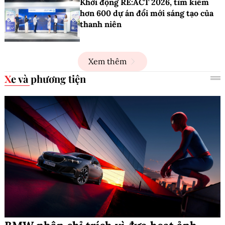
Khởi động RE:ACT 2026, tìm kiếm
hơn 600 dự án đổi mới sáng tạo của
thanh niên
Xem thêm
Xe và phương tiện