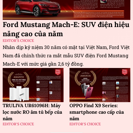
Ford Mustang Mach-E: SUV điện hiệu
năng cao của năm
EDITOR'S CHOICE
Nhân dịp kỷ niệm 30 năm có mặt tại Việt Nam, Ford Việt
Nam đã chính thức ra mắt mẫu SUV điện Ford Mustang
Mach-E với mức giá gần 2,6 tỷ đồng.
TRULIVA UR61096H: Máy
OPPO Find X9 Series:
lọc nước RO âm tủ bếp của
smartphone cao cấp của
năm
năm
EDITOR'S CHOICE
EDITOR'S CHOICE