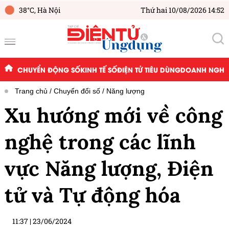
38°C,
Hà Nội
Thứ hai 10/08/2026 14:52
CHUYỂN ĐỘNG SỐ
KINH TẾ SỐ
ĐIỆN TỬ TIÊU DÙNG
DOANH NGHIỆ
Trang chủ
Chuyển đổi số
Năng lượng
Xu hướng mới về công
nghệ trong các lĩnh
vực Năng lượng, Điện
tử và Tự động hóa
11:37
|
23/06/2024