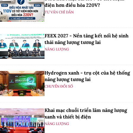
điện hơn điều hòa 220V?
TƯ VẤN CHỈ DẪN
FEEX 2027 - Nền tảng kết nối hệ sinh
thái năng lượng tương lai
NĂNG LƯỢNG
Hydrogen xanh - trụ cột của hệ thống
năng lượng tương lai
CHUYỂN ĐỔI SỐ
Khai mạc chuỗi triển lãm năng lượng
xanh và thiết bị điện
NĂNG LƯỢNG