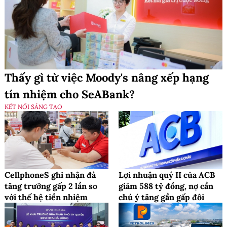
Thấy gì từ việc Moody's nâng xếp hạng
tín nhiệm cho SeABank?
KẾT NỐI SÁNG TẠO
CellphoneS ghi nhận đà
Lợi nhuận quý II của ACB
tăng trưởng gấp 2 lần so
giảm 588 tỷ đồng, nợ cần
với thế hệ tiền nhiệm
chú ý tăng gần gấp đôi