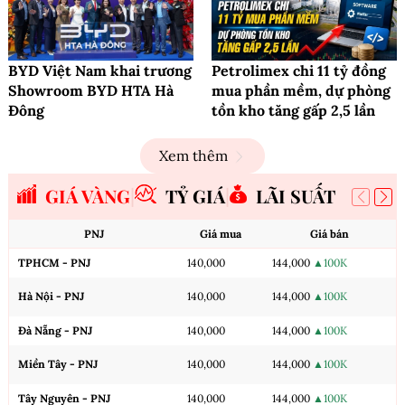
BYD Việt Nam khai trương
Petrolimex chi 11 tỷ đồng
Showroom BYD HTA Hà
mua phần mềm, dự phòng
Đông
tồn kho tăng gấp 2,5 lần
Xem thêm
GIÁ VÀNG
TỶ GIÁ
LÃI SUẤT
PNJ
Giá mua
Giá bán
TPHCM - PNJ
140,000
144,000
▲100K
Hà Nội - PNJ
140,000
144,000
▲100K
Đà Nẵng - PNJ
140,000
144,000
▲100K
Miền Tây - PNJ
140,000
144,000
▲100K
Tây Nguyên - PNJ
140,000
144,000
▲100K