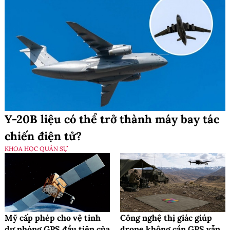
Y-20B liệu có thể trở thành máy bay tác
chiến điện tử?
KHOA HỌC QUÂN SỰ
Mỹ cấp phép cho vệ tinh
Công nghệ thị giác giúp
dự phòng GPS đầu tiên của
drone không cần GPS vẫn