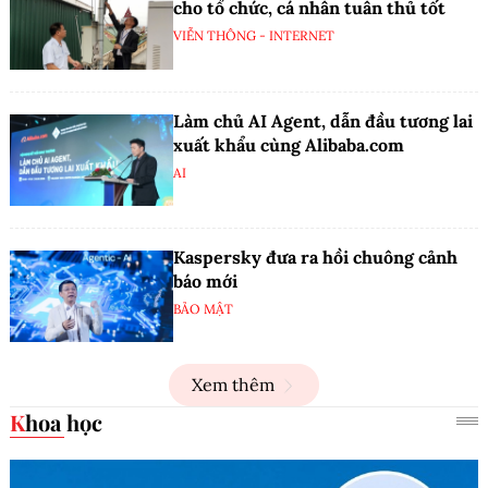
cho tổ chức, cá nhân tuân thủ tốt
VIỄN THÔNG - INTERNET
Làm chủ AI Agent, dẫn đầu tương lai
xuất khẩu cùng Alibaba.com
AI
Kaspersky đưa ra hồi chuông cảnh
báo mới
BẢO MẬT
Xem thêm
Khoa học