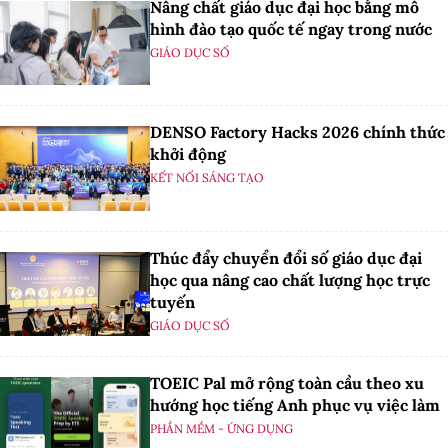
Nâng chất giáo dục đại học bằng mô
hình đào tạo quốc tế ngay trong nước
GIÁO DỤC SỐ
DENSO Factory Hacks 2026 chính thức
khởi động
KẾT NỐI SÁNG TẠO
Thúc đẩy chuyển đổi số giáo dục đại
học qua nâng cao chất lượng học trực
tuyến
GIÁO DỤC SỐ
TOEIC Pal mở rộng toàn cầu theo xu
hướng học tiếng Anh phục vụ việc làm
PHẦN MỀM - ỨNG DỤNG