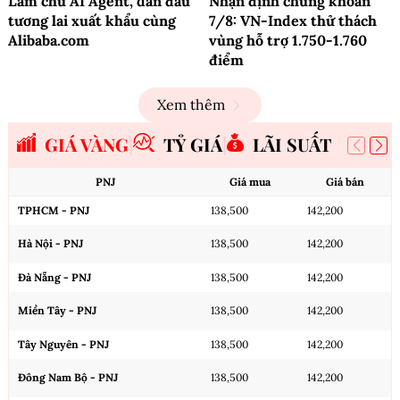
Làm chủ AI Agent, dẫn đầu
Nhận định chứng khoán
tương lai xuất khẩu cùng
7/8: VN-Index thử thách
Alibaba.com
vùng hỗ trợ 1.750-1.760
điểm
Xem thêm
GIÁ VÀNG
TỶ GIÁ
LÃI SUẤT
PNJ
Giá mua
Giá bán
TPHCM - PNJ
138,500
142,200
Hà Nội - PNJ
138,500
142,200
Đà Nẵng - PNJ
138,500
142,200
Miền Tây - PNJ
138,500
142,200
Tây Nguyên - PNJ
138,500
142,200
Đông Nam Bộ - PNJ
138,500
142,200