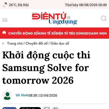
26°C,
Hà Nội
Thứ bảy 08/08/2026 00:49
CHUYỂN ĐỘNG SỐ
KINH TẾ SỐ
ĐIỆN TỬ TIÊU DÙNG
DOANH NGHIỆ
Trang chủ
Chuyển đổi số
Giáo dục số
Khởi động cuộc thi
Samsung Solve for
tomorrow 2026
08:38
|
13/04/2026
Võ Vinh