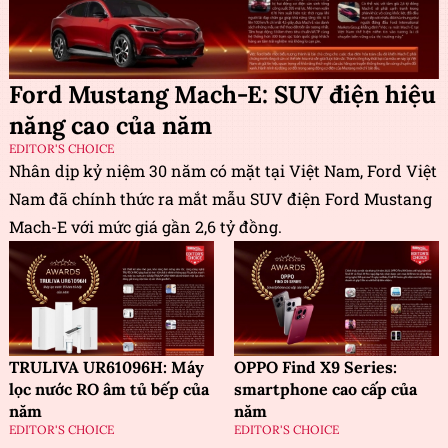
Ford Mustang Mach-E: SUV điện hiệu
năng cao của năm
EDITOR'S CHOICE
Nhân dịp kỷ niệm 30 năm có mặt tại Việt Nam, Ford Việt
Nam đã chính thức ra mắt mẫu SUV điện Ford Mustang
Mach-E với mức giá gần 2,6 tỷ đồng.
TRULIVA UR61096H: Máy
OPPO Find X9 Series:
lọc nước RO âm tủ bếp của
smartphone cao cấp của
năm
năm
EDITOR'S CHOICE
EDITOR'S CHOICE