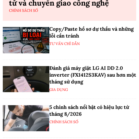
tử và chuyển giao công nghệ
CHÍNH SÁCH SỐ
Copy/Paste hồ sơ dự thầu và những
lỗi cần tránh
TƯ VẤN CHỈ DẪN
Đánh giá máy giặt LG AI DD 2.0
inverter (FX1412S3KAV) sau hơn một
tháng sử dụng
GIA DỤNG
5 chính sách nổi bật có hiệu lực từ
tháng 8/2026
CHÍNH SÁCH SỐ