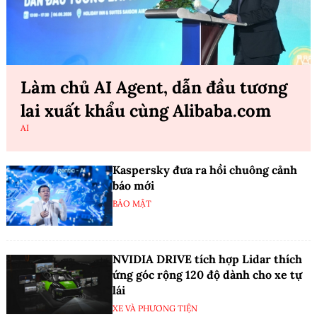
Làm chủ AI Agent, dẫn đầu tương
lai xuất khẩu cùng Alibaba.com
AI
Kaspersky đưa ra hồi chuông cảnh
báo mới
BẢO MẬT
NVIDIA DRIVE tích hợp Lidar thích
ứng góc rộng 120 độ dành cho xe tự
lái
XE VÀ PHƯƠNG TIỆN