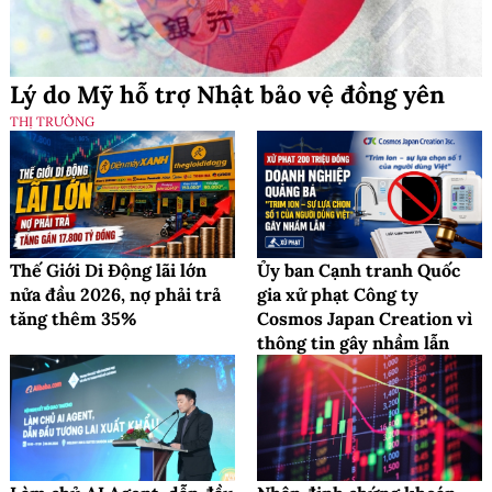
Lý do Mỹ hỗ trợ Nhật bảo vệ đồng yên
THỊ TRƯỜNG
Thế Giới Di Động lãi lớn
Ủy ban Cạnh tranh Quốc
nửa đầu 2026, nợ phải trả
gia xử phạt Công ty
tăng thêm 35%
Cosmos Japan Creation vì
thông tin gây nhầm lẫn