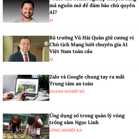
mã nguồn mở để đảm bảo chủ quyền
AI?
AI
Bộ trưởng Vũ Hải Quân giữ cương vị
Chủ tịch Mạng lưới chuyên gia AI
Việt Nam toàn cầu
AI
Zalo và Google chung tay ra mắt
Trung tâm an toàn
DOANH NGHIỆP SỐ
Ứng dụng số trong quản lý vùng
trồng sâm Ngọc Linh
CÔNG NGHIỆP 4.0