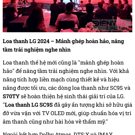
Loa thanh LG 2024 – Mảnh ghép hoàn hảo, nâng
tầm trải nghiệm nghe nhìn
Loa thanh thế hệ mới cũng là "mảnh ghép hoàn
hảo" để nâng tầm trải nghiệm nghe nhìn. Với khả
năng tích hợp liền mạch cùng thiết kế và hiệu
năng được tối ưu, các dòng loa thanh như SC9S và
S70TY
sẽ hoàn thiện hệ sinh thái giải trí của LG.
"
Loa thanh LG SC9S
đã gây ấn tượng khi sở hữu giá
đỡ vừa vặn với TV OLED mới, giúp chuẩn hóa vị trí
âm thanh cũng như hài hòa về thẩm mỹ."
Ngoài kết hợp Dolby Atmos, DTS:X và IMAX