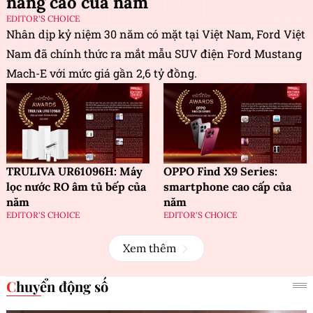
năng cao của năm
EDITOR'S CHOICE
Nhân dịp kỷ niệm 30 năm có mặt tại Việt Nam, Ford Việt
Nam đã chính thức ra mắt mẫu SUV điện Ford Mustang
Mach-E với mức giá gần 2,6 tỷ đồng.
TRULIVA UR61096H: Máy
OPPO Find X9 Series:
lọc nước RO âm tủ bếp của
smartphone cao cấp của
năm
năm
EDITOR'S CHOICE
EDITOR'S CHOICE
Xem thêm
Chuyển động số