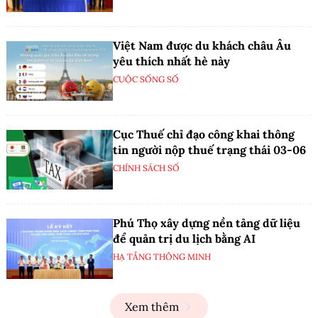
Việt Nam được du khách châu Âu
yêu thích nhất hè này
CUỘC SỐNG SỐ
Cục Thuế chỉ đạo công khai thông
tin người nộp thuế trạng thái 03-06
CHÍNH SÁCH SỐ
Phú Thọ xây dựng nền tảng dữ liệu
để quản trị du lịch bằng AI
HẠ TẦNG THÔNG MINH
Xem thêm