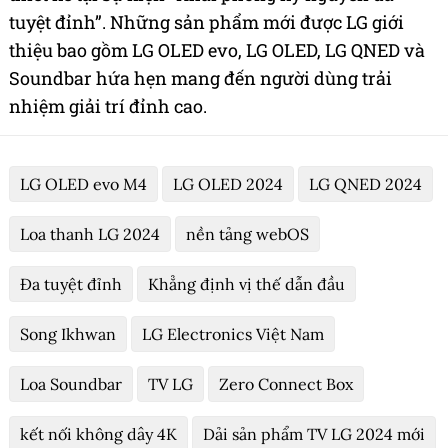
tuyệt đỉnh”. Những sản phẩm mới được LG giới
thiệu bao gồm LG OLED evo, LG OLED, LG QNED và
Soundbar hứa hẹn mang đến người dùng trải
nhiệm giải trí đỉnh cao.
LG OLED evo M4
LG OLED 2024
LG QNED 2024
Loa thanh LG 2024
nền tảng webOS
Đa tuyệt đỉnh
Khẳng định vị thế dẫn đầu
Song Ikhwan
LG Electronics Việt Nam
Loa Soundbar
TV LG
Zero Connect Box
kết nối không dây 4K
Dải sản phẩm TV LG 2024 mới