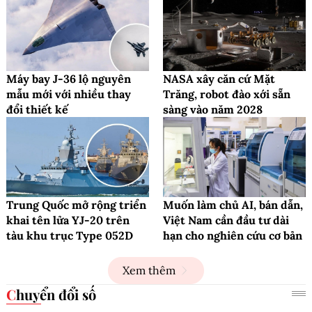
Máy bay J-36 lộ nguyên
NASA xây căn cứ Mặt
mẫu mới với nhiều thay
Trăng, robot đào xới sẵn
đổi thiết kế
sàng vào năm 2028
Trung Quốc mở rộng triển
Muốn làm chủ AI, bán dẫn,
khai tên lửa YJ-20 trên
Việt Nam cần đầu tư dài
tàu khu trục Type 052D
hạn cho nghiên cứu cơ bản
Xem thêm
Chuyển đổi số