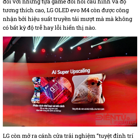
đối với những tựa game đòi hỏi cấu hình và độ
tương thích cao, LG OLED evo M4 còn được công
nhận bởi hiệu suất truyền tải mượt mà mà không
có bất kỳ độ trễ hay lỗi hiển thị nào.
LG còn mở ra cánh cửa trải nghiệm “tuyệt đỉnh trí