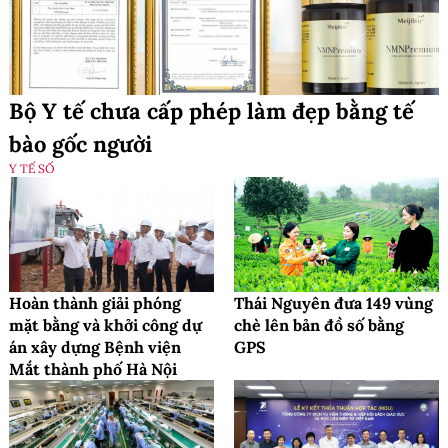
Bộ Y tế chưa cấp phép làm đẹp bằng tế
bào gốc người
Y TẾ SỐ
Hoàn thành giải phóng
Thái Nguyên đưa 149 vùng
mặt bằng và khởi công dự
chè lên bản đồ số bằng
án xây dựng Bệnh viện
GPS
Mắt thành phố Hà Nội