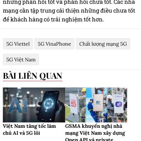
những phản hồi tốt và phản hồi chưa tốt. Các nhà
mạng cần tập trung cải thiện những điều chưa tốt
để khách hàng có trải nghiệm tốt hơn.
5G Viettel
5G VinaPhone
Chất lượng mạng 5G
5G Việt Nam
BÀI LIÊN QUAN
Việt Nam tăng tốc làm
GSMA khuyến nghị nhà
chủ AI và 5G lõi
mạng Việt Nam xây dựng
Open API và private