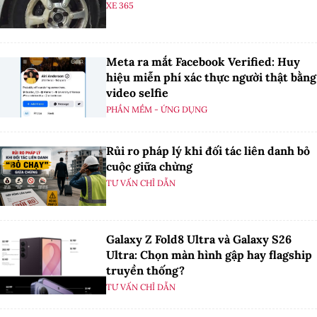
XE 365
Meta ra mắt Facebook Verified: Huy
hiệu miễn phí xác thực người thật bằng
video selfie
PHẦN MỀM - ỨNG DỤNG
Rủi ro pháp lý khi đối tác liên danh bỏ
cuộc giữa chừng
TƯ VẤN CHỈ DẪN
Galaxy Z Fold8 Ultra và Galaxy S26
Ultra: Chọn màn hình gập hay flagship
truyền thống?
TƯ VẤN CHỈ DẪN