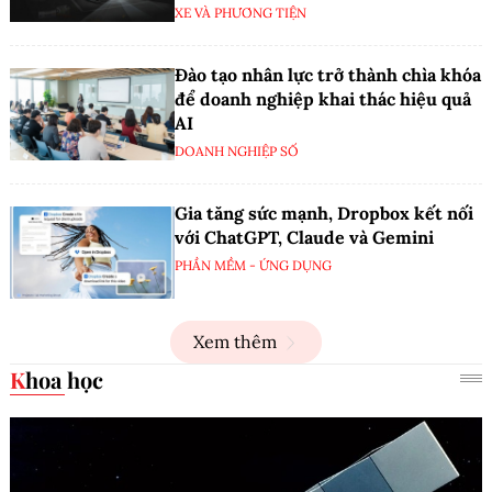
XE VÀ PHƯƠNG TIỆN
Đào tạo nhân lực trở thành chìa khóa
để doanh nghiệp khai thác hiệu quả
AI
DOANH NGHIỆP SỐ
Gia tăng sức mạnh, Dropbox kết nối
với ChatGPT, Claude và Gemini
PHẦN MỀM - ỨNG DỤNG
Xem thêm
Khoa học