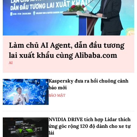
Làm chủ AI Agent, dẫn đầu tương
lai xuất khẩu cùng Alibaba.com
AI
Kaspersky đưa ra hồi chuông cảnh
báo mới
BẢO MẬT
NVIDIA DRIVE tích hợp Lidar thích
ứng góc rộng 120 độ dành cho xe tự
lái