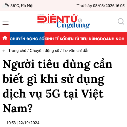
36°C,
Hà Nội
Thứ bảy 08/08/2026 16:05
CHUYỂN ĐỘNG SỐ
KINH TẾ SỐ
ĐIỆN TỬ TIÊU DÙNG
DOANH NGHIỆ
Trang chủ
Chuyển động số
Tư vấn chỉ dẫn
Người tiêu dùng cần
biết gì khi sử dụng
dịch vụ 5G tại Việt
Nam?
10:53
|
22/10/2024