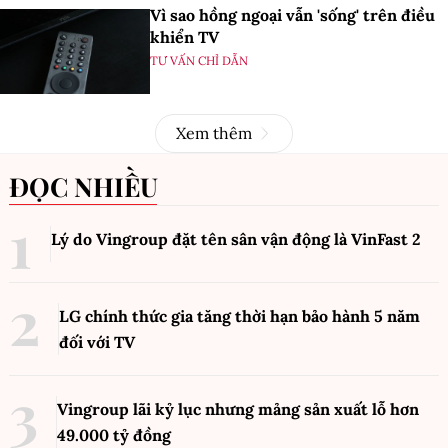
Vì sao hồng ngoại vẫn 'sống' trên điều
khiển TV
TƯ VẤN CHỈ DẪN
Xem thêm
ĐỌC NHIỀU
Lý do Vingroup đặt tên sân vận động là VinFast
2
LG chính thức gia tăng thời hạn bảo hành 5 năm
đối với TV
Vingroup lãi kỷ lục nhưng mảng sản xuất lỗ hơn
49.000 tỷ đồng