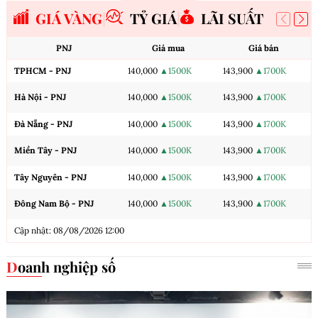
GIÁ VÀNG
TỶ GIÁ
LÃI SUẤT
PNJ
Giá mua
Giá bán
TPHCM - PNJ
140,000
▲1500K
143,900
▲1700K
Hà Nội - PNJ
140,000
▲1500K
143,900
▲1700K
Đà Nẵng - PNJ
140,000
▲1500K
143,900
▲1700K
Miền Tây - PNJ
140,000
▲1500K
143,900
▲1700K
Tây Nguyên - PNJ
140,000
▲1500K
143,900
▲1700K
Đông Nam Bộ - PNJ
140,000
▲1500K
143,900
▲1700K
Cập nhật: 08/08/2026 12:00
Doanh nghiệp số