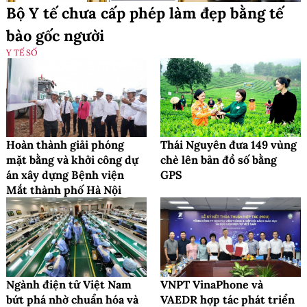
Bộ Y tế chưa cấp phép làm đẹp bằng tế
bào gốc người
Y TẾ SỐ
Hoàn thành giải phóng
Thái Nguyên đưa 149 vùng
mặt bằng và khởi công dự
chè lên bản đồ số bằng
án xây dựng Bệnh viện
GPS
Mắt thành phố Hà Nội
Ngành điện tử Việt Nam
VNPT VinaPhone và
bứt phá nhờ chuẩn hóa và
VAEDR hợp tác phát triển