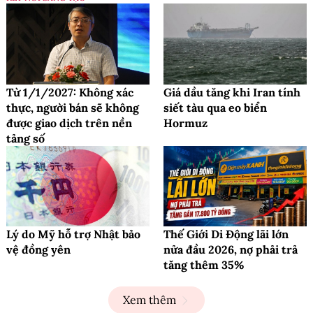
Từ 1/1/2027: Không xác
Giá dầu tăng khi Iran tính
thực, người bán sẽ không
siết tàu qua eo biển
được giao dịch trên nền
Hormuz
tảng số
Lý do Mỹ hỗ trợ Nhật bảo
Thế Giới Di Động lãi lớn
vệ đồng yên
nửa đầu 2026, nợ phải trả
tăng thêm 35%
Xem thêm