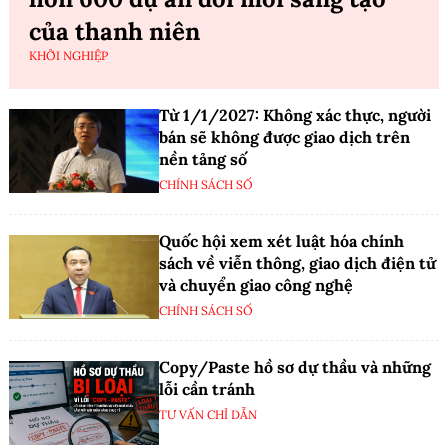
của thanh niên
KHỞI NGHIỆP
Từ 1/1/2027: Không xác thực, người
bán sẽ không được giao dịch trên
nền tảng số
CHÍNH SÁCH SỐ
Quốc hội xem xét luật hóa chính
sách về viễn thông, giao dịch điện tử
và chuyển giao công nghệ
CHÍNH SÁCH SỐ
Copy/Paste hồ sơ dự thầu và những
lỗi cần tránh
TƯ VẤN CHỈ DẪN