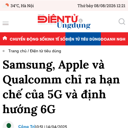
34°C,
Hà Nội
Thứ bảy 08/08/2026 12:21
CHUYỂN ĐỘNG SỐ
KINH TẾ SỐ
ĐIỆN TỬ TIÊU DÙNG
DOANH NGHIỆ
Trang chủ
Điện tử tiêu dùng
Samsung, Apple và
Qualcomm chỉ ra hạn
chế của 5G và định
hướng 6G
10:51
|
14/04/2025
Công Trí