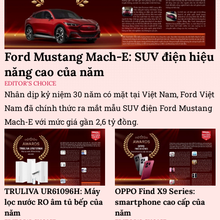
Ford Mustang Mach-E: SUV điện hiệu
năng cao của năm
EDITOR'S CHOICE
Nhân dịp kỷ niệm 30 năm có mặt tại Việt Nam, Ford Việt
Nam đã chính thức ra mắt mẫu SUV điện Ford Mustang
Mach-E với mức giá gần 2,6 tỷ đồng.
TRULIVA UR61096H: Máy
OPPO Find X9 Series:
lọc nước RO âm tủ bếp của
smartphone cao cấp của
năm
năm