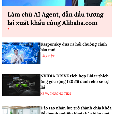
Làm chủ AI Agent, dẫn đầu tương
lai xuất khẩu cùng Alibaba.com
AI
Kaspersky đưa ra hồi chuông cảnh
báo mới
BẢO MẬT
NVIDIA DRIVE tích hợp Lidar thích
ứng góc rộng 120 độ dành cho xe tự
lái
XE VÀ PHƯƠNG TIỆN
Đào tạo nhân lực trở thành chìa khóa
để doanh nghiệp khai thác hiệu quả