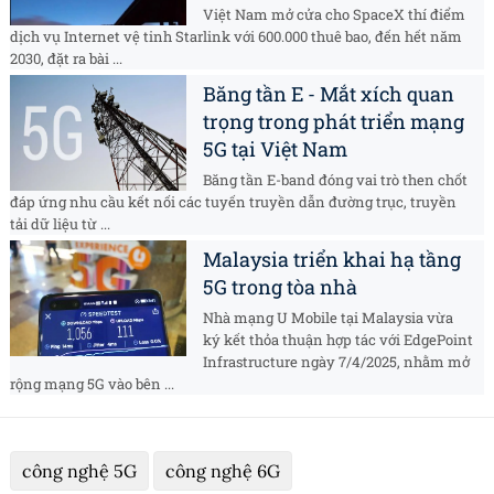
Việt Nam mở cửa cho SpaceX thí điểm
dịch vụ Internet vệ tinh Starlink với 600.000 thuê bao, đến hết năm
2030, đặt ra bài ...
Băng tần E - Mắt xích quan
trọng trong phát triển mạng
5G tại Việt Nam
Băng tần E-band đóng vai trò then chốt
đáp ứng nhu cầu kết nối các tuyến truyền dẫn đường trục, truyền
tải dữ liệu từ ...
Malaysia triển khai hạ tầng
5G trong tòa nhà
Nhà mạng U Mobile tại Malaysia vừa
ký kết thỏa thuận hợp tác với EdgePoint
Infrastructure ngày 7/4/2025, nhằm mở
rộng mạng 5G vào bên ...
công nghệ 5G
công nghệ 6G