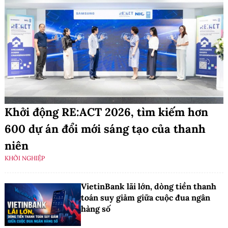
Khởi động RE:ACT 2026, tìm kiếm hơn
600 dự án đổi mới sáng tạo của thanh
niên
KHỞI NGHIỆP
VietinBank lãi lớn, dòng tiền thanh
toán suy giảm giữa cuộc đua ngân
hàng số