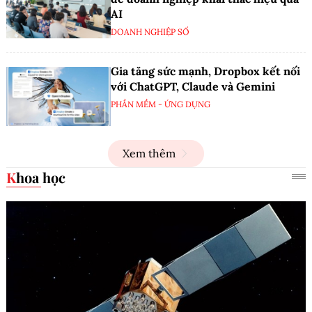
AI
DOANH NGHIỆP SỐ
Gia tăng sức mạnh, Dropbox kết nối
với ChatGPT, Claude và Gemini
PHẦN MỀM - ỨNG DỤNG
Xem thêm
Khoa học