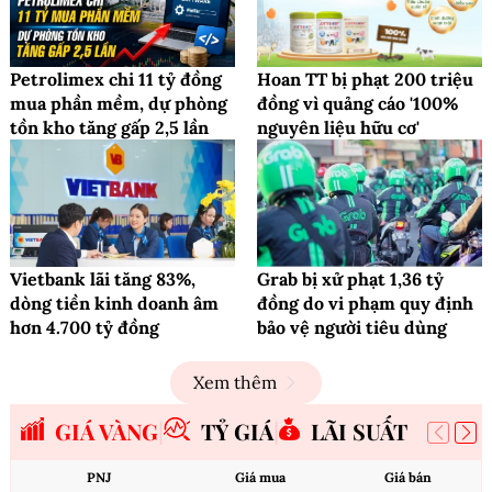
Petrolimex chi 11 tỷ đồng
Hoan TT bị phạt 200 triệu
mua phần mềm, dự phòng
đồng vì quảng cáo '100%
tồn kho tăng gấp 2,5 lần
nguyên liệu hữu cơ'
Vietbank lãi tăng 83%,
Grab bị xử phạt 1,36 tỷ
dòng tiền kinh doanh âm
đồng do vi phạm quy định
hơn 4.700 tỷ đồng
bảo vệ người tiêu dùng
Xem thêm
GIÁ VÀNG
TỶ GIÁ
LÃI SUẤT
PNJ
Giá mua
Giá bán