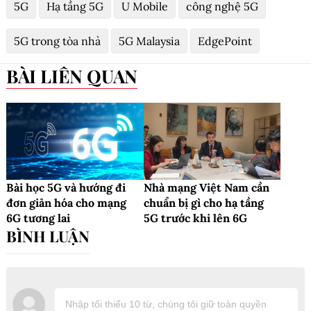
5G
Hạ tầng 5G
U Mobile
công nghệ 5G
5G trong tòa nhà
5G Malaysia
EdgePoint
BÀI LIÊN QUAN
Bài học 5G và hướng đi
Nhà mạng Việt Nam cần
đơn giản hóa cho mạng
chuẩn bị gì cho hạ tầng
6G tương lai
5G trước khi lên 6G