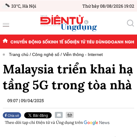
33°C,
Hà Nội
Thứ bảy 08/08/2026 19:02
CHUYỂN ĐỘNG SỐ
KINH TẾ SỐ
ĐIỆN TỬ TIÊU DÙNG
DOANH NGHIỆ
Trang chủ
Công nghệ số
Viễn thông - Internet
Malaysia triển khai hạ
tầng 5G trong tòa nhà
09:07
|
09/04/2025
Chia sẻ
Theo dõi tạp chí
Điện tử và Ứng dụng
trên