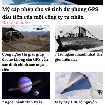
Mỹ cấp phép cho vệ tinh dự phòng GPS
đầu tiên của một công ty tư nhân
VŨ TRỤ - THIÊN VĂN
Công nghệ thị giác giúp
7 tàu ngầm nhanh nhất thế
drone không cần GPS vẫn
giới hiện nay
xác định chính xác mục
tiêu
7 ngoại hành tinh kỳ lạ
Máy bay J-36 lộ nguyên