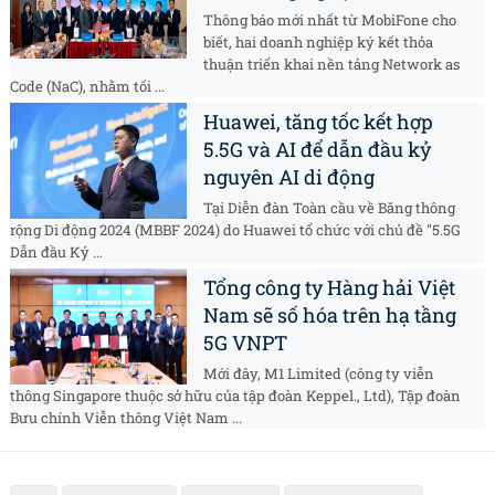
Thông báo mới nhất từ MobiFone cho
biết, hai doanh nghiệp ký kết thỏa
thuận triển khai nền tảng Network as
Code (NaC), nhằm tối ...
Huawei, tăng tốc kết hợp
5.5G và AI để dẫn đầu kỷ
nguyên AI di động
Tại Diễn đàn Toàn cầu về Băng thông
rộng Di động 2024 (MBBF 2024) do Huawei tổ chức với chủ đề "5.5G
Dẫn đầu Kỷ ...
Tổng công ty Hàng hải Việt
Nam sẽ số hóa trên hạ tầng
5G VNPT
Mới đây, M1 Limited (công ty viễn
thông Singapore thuộc sở hữu của tập đoàn Keppel., Ltd), Tập đoàn
Bưu chính Viễn thông Việt Nam ...