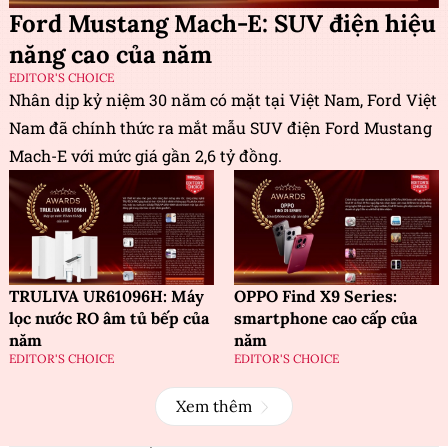
Ford Mustang Mach-E: SUV điện hiệu
năng cao của năm
EDITOR'S CHOICE
Nhân dịp kỷ niệm 30 năm có mặt tại Việt Nam, Ford Việt
Nam đã chính thức ra mắt mẫu SUV điện Ford Mustang
Mach-E với mức giá gần 2,6 tỷ đồng.
TRULIVA UR61096H: Máy
OPPO Find X9 Series:
lọc nước RO âm tủ bếp của
smartphone cao cấp của
năm
năm
EDITOR'S CHOICE
EDITOR'S CHOICE
Xem thêm