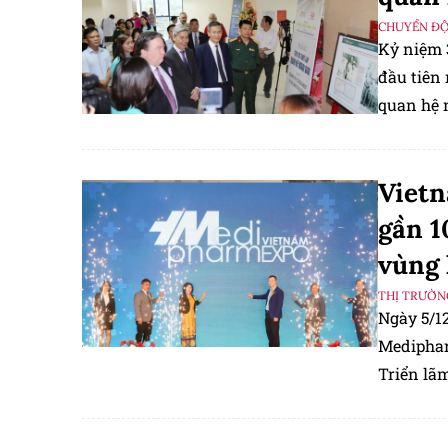
CHUYỂN Đ
Kỷ niệm 
đầu tiên 
quan hệ n
Viet
gần 1
vùng 
THỊ TRƯỜN
Ngày 5/1
Mediphar
Triển lãm