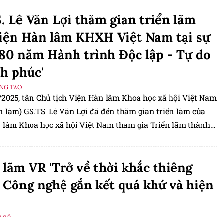
. Lê Văn Lợi thăm gian triển lãm
iện Hàn lâm KHXH Việt Nam tại sự
'80 năm Hành trình Độc lập - Tự do
h phúc'
ÁNG TẠO
/2025, tân Chủ tịch Viện Hàn lâm Khoa học xã hội Việt Nam
n lâm) GS.TS. Lê Văn Lợi đã đến thăm gian triển lãm của
 lâm Khoa học xã hội Việt Nam tham gia Triển lãm thành
nước “80 năm Hành trình Độc lập - Tự do - Hạnh phúc” với
hoa học xã hội Việt Nam - Tri thức kiến tạo tương lai”.
 lãm VR 'Trở về thời khắc thiêng
: Công nghệ gắn kết quá khứ và hiện