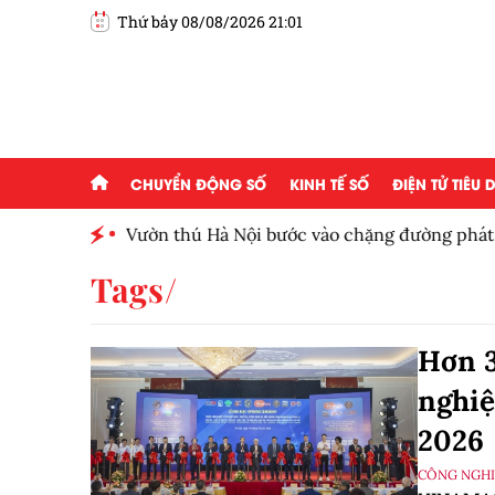
Thứ bảy 08/08/2026 21:01
CHUYỂN ĐỘNG SỐ
KINH TẾ SỐ
ĐIỆN TỬ TIÊU
ấp 2,5
Vườn thú Hà Nội bước vào chặng đường phát tr
Tags
Hơn 3
nghi
2026
CÔNG NGHIỆ