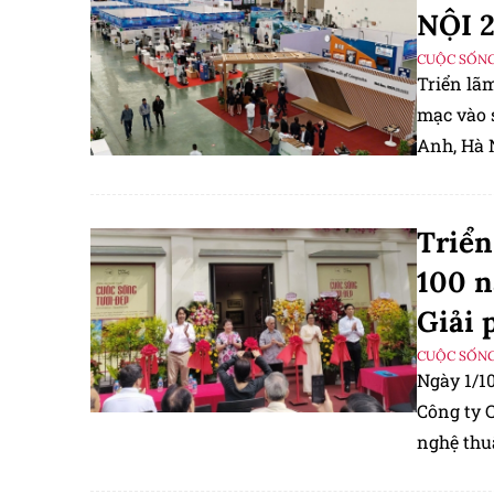
NỘI 2
CUỘC SỐNG
Triển lã
mạc vào 
Anh, Hà N
Triển
100 n
Giải 
CUỘC SỐNG
Ngày 1/1
Công ty 
nghệ thu
giá trị l