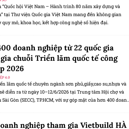
m “Quốc hội Việt Nam – Hành trình 80 năm xây dựng và
ển” tại Thư viện Quốc gia Việt Nam mang đến không gian
 quy mô, khoa học, kết hợp công nghệ số hiện đại.
00 doanh nghiệp từ 22 quốc gia
gia chuỗi Triển lãm quốc tế công
p 2026
P 4.0
iển lãm quốc tế chuyên ngành sơn phủ,giấy,cao su,nhựa và
sẽ diễn ra từ ngày 10–12/6/2026 tại Trung tâm Hội chợ và
m Sài Gòn (SECC), TP.HCM, với sự góp mặt của hơn 400 doan
n từ 22 quốc gia và vùng lãnh thổ.
oanh nghiệp tham gia Vietbuild HÀ