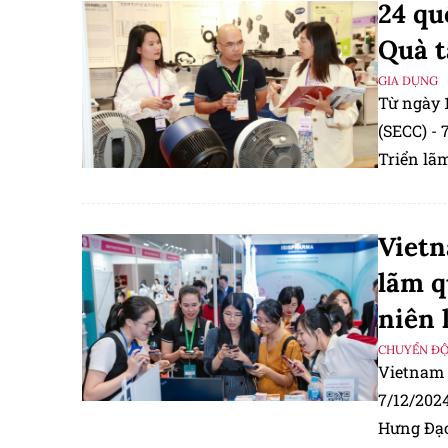
24 qu
Quà t
GIA DỤNG
Từ ngày 1
(SECC) - 
Triển lã
Vietn
lãm q
niên 
CHUYỂN Đ
Vietnam 
7/12/2024
Hưng Đạo