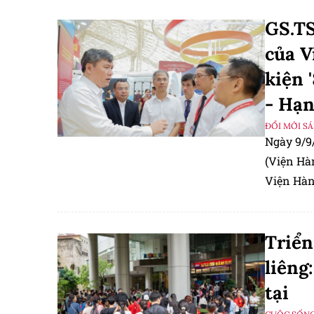
GS.TS
của V
kiện 
- Hạn
ĐỔI MỚI S
Ngày 9/9
(Viện Hà
Viện Hàn
tựu đất 
chủ đề “K
Triển
liêng
tại