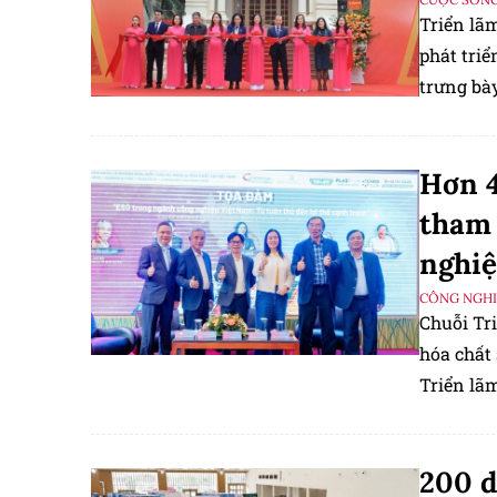
Triển lã
phát tri
trưng bày
Hơn 4
tham 
nghiệ
CÔNG NGHIỆ
Chuỗi Tr
hóa chất 
Triển lã
nghiệp đế
200 d