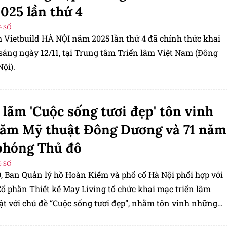
025 lần thứ 4
 SỐ
m Vietbuild HÀ NỘI năm 2025 lần thứ 4 đã chính thức khai
sáng ngày 12/11, tại Trung tâm Triển lãm Việt Nam (Đông
ội).
 lãm 'Cuộc sống tươi đẹp' tôn vinh
ăm Mỹ thuật Đông Dương và 71 năm
phóng Thủ đô
 SỐ
0, Ban Quản lý hồ Hoàn Kiếm và phố cổ Hà Nội phối hợp với
Cổ phần Thiết kế May Living tổ chức khai mạc triển lãm
ật với chủ đề “Cuộc sống tươi đẹp”, nhằm tôn vinh những
ịch sử – văn hóa, khơi dậy niềm tự hào dân tộc.