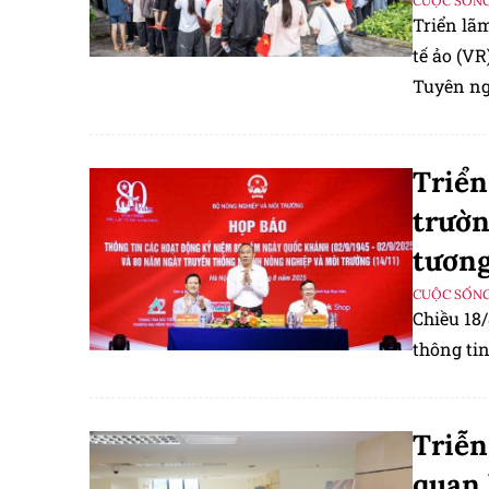
CUỘC SỐNG
Triển lã
tế ảo (V
Tuyên ng
sắc cho 
Triển
trườn
tương
CUỘC SỐNG
Chiều 18/
thông ti
Triễn
quan 