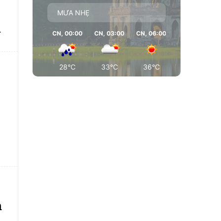
MƯA NHẸ
CN, 00:00
CN, 03:00
CN, 06:00
CN, 09:00
28°C
33°C
36°C
36°C
m
m