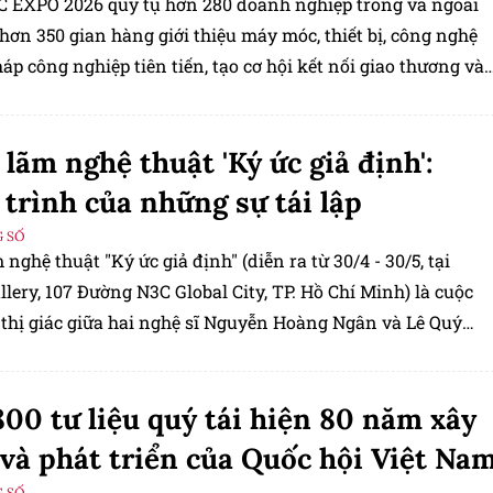
EXPO 2026 quy tụ hơn 280 doanh nghiệp trong và ngoài
hơn 350 gian hàng giới thiệu máy móc, thiết bị, công nghệ
háp công nghiệp tiên tiến, tạo cơ hội kết nối giao thương và
 đổi mới sáng tạo trong ngành công nghiệp.
 lãm nghệ thuật 'Ký ức giả định':
trình của những sự tái lập
 SỐ
 nghệ thuật "Ký ức giả định" (diễn ra từ 30/4 - 30/5, tại
lery, 107 Đường N3C Global City, TP. Hồ Chí Minh) là cuộc
 thị giác giữa hai nghệ sĩ Nguyễn Hoàng Ngân và Lê Quý
 nơi quá khứ không hiện diện như một sự thật hiển nhiên,
ột thực thể được tái cấu trúc qua bút pháp, hình ảnh và â
00 tư liệu quý tái hiện 80 năm xây
và phát triển của Quốc hội Việt Na
 SỐ