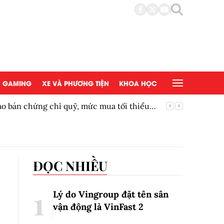
GAMING
XE VÀ PHƯƠNG TIỆN
KHOA HỌC
bán chứng chỉ quỹ, mức mua tối thiểu
Siêu phẩ
ĐỌC NHIỀU
Lý do Vingroup đặt tên sân
vận động là VinFast
2