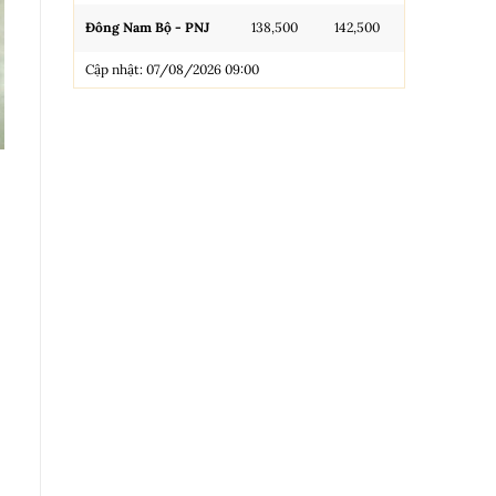
Đông Nam Bộ - PNJ
138,500
142,500
N.Tròn, 3A, 
Cập nhật: 07/08/2026 09:00
NL 99.99
Nhẫn Tròn T
Trang sức 9
Trang sức 9
Cập nhật: 0