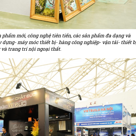
n phẩm mới, công nghệ tiên tiến, các sản phẩm đa dạng và
dựng- máy móc thiết bị- hàng công nghiệp- vận tải- thiết b
và trang trí nội ngoại thất.