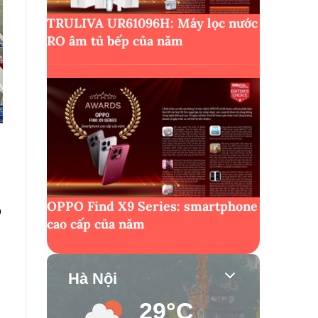
TRULIVA UR61096H: Máy lọc nước
RO âm tủ bếp của năm
OPPO Find X9 Series: smartphone
o
cao cấp của năm
Hà Nội
29°C