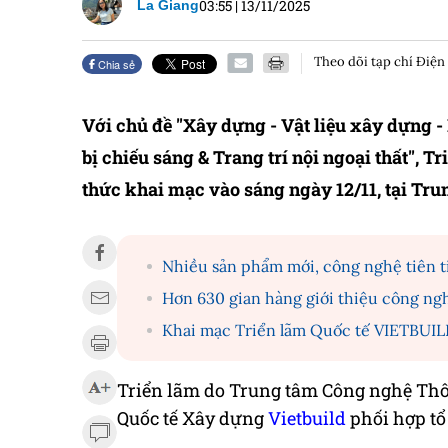
03:55
|
13/11/2025
La Giang
Theo dõi tạp chí Điện
Chia sẻ
Với chủ đề "Xây dựng - Vật liệu xây dựng - 
bị chiếu sáng & Trang trí nội ngoại thất", 
thức khai mạc vào sáng ngày 12/11, tại Tru
Nhiều sản phẩm mới, công nghệ tiên ti
Hơn 630 gian hàng giới thiệu công ng
Khai mạc Triển lãm Quốc tế VIETBUILD
Triển lãm do Trung tâm Công nghệ Thô
Quốc tế Xây dựng
Vietbuild
phối hợp tổ