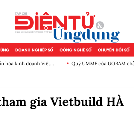
 DÙNG
DOANH NGHIỆP SỐ
CÔNG NGHỆ SỐ
CHUYỂN ĐỔI SỐ
ăn hóa kinh doanh Việt
Quỹ UMMF của UOBAM chào 
100.000 đồng
tham gia Vietbuild HÀ