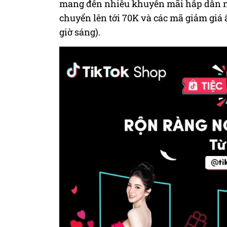
mang đến nhiều khuyến mãi hấp dẫn nh
chuyển lên tới 70K và các mã giảm giá ấ
giờ sáng).