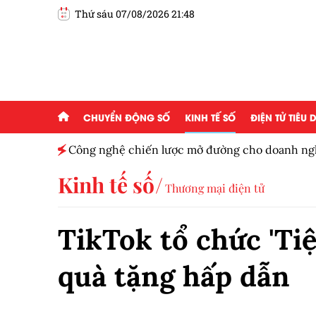
Thứ sáu 07/08/2026 21:48
CHUYỂN ĐỘNG SỐ
KINH TẾ SỐ
ĐIỆN TỬ TIÊU
n tử và
Công nghệ chiến lược mở đường cho doanh ngh
cầu
Kinh tế số
Thương mại điện tử
TikTok tổ chức 'Tiệ
quà tặng hấp dẫn