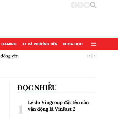
GAMING
XE VÀ PHƯƠNG TIỆN
KHOA HỌC
ệ đồng yên
Bộ Y tế 
ĐỌC NHIỀU
Lý do Vingroup đặt tên sân
vận động là VinFast
2