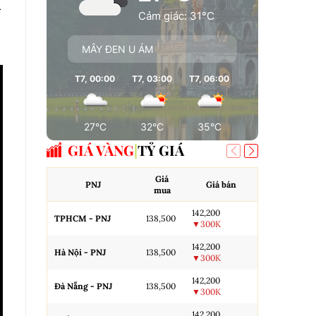
n
Cảm giác: 31°C
MÂY ĐEN U ÁM
T7, 00:00
T7, 03:00
T7, 06:00
T7, 09:00
T7
27°C
32°C
35°C
36°C
GIÁ VÀNG
TỶ GIÁ
Giá
AJ
PNJ
Giá bán
mua
Miếng SJC H
142,200
TPHCM - PNJ
138,500
▼300K
Miếng SJC 
142,200
Hà Nội - PNJ
138,500
▼300K
Miếng SJC T
142,200
Đà Nẵng - PNJ
138,500
▼300K
N.Tròn, 3A,
142,200
H.Nội