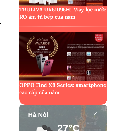
TRULIVA UR61096H: Máy lọc nước
RO âm tủ bếp của năm
i
OPPO Find X9 Series: smartphone
cao cấp của năm
Hà Nội
27°C