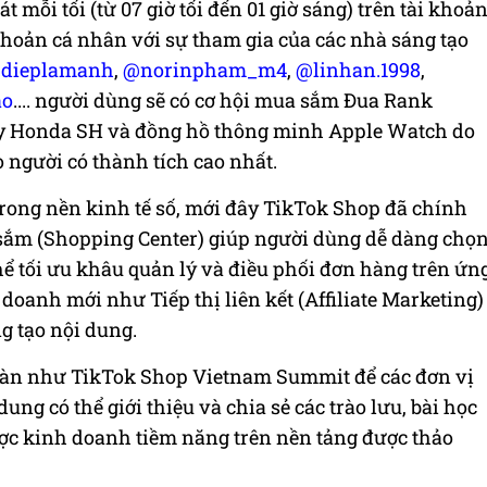
t mỗi tối (từ 07 giờ tối đến 01 giờ sáng) trên tài khoả
khoản cá nhân với sự tham gia của các nhà sáng tạo
dieplamanh
,
@norinpham_m4
,
@linhan.1998
,
ao
....
người dùng sẽ
có cơ hội
mua sắm Đua Rank
y Honda SH và đồng hồ thông minh Apple Watch do
o người có thành tích cao nhất.
ong nền kinh tế số
, mới đây
TikTok Shop đã chính
sắm (Shopping Center) giúp người dùng dễ dàng chọ
ể tối ưu khâu quản lý và điều phối đơn hàng trên ứn
 doanh mới như Tiếp thị liên kết (Affiliate Marketing)
g tạo nội dung.
đàn như TikTok Shop Vietnam Summit để
các đơn vị
 dung có
thể
giới thiệu và chia sẻ các trào lưu, bài học
ược kinh doanh tiềm năng trên nền tảng được thảo