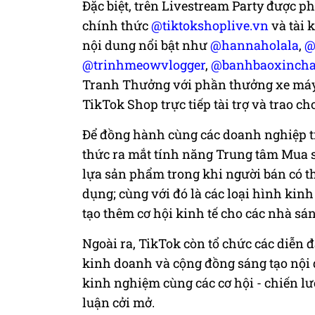
Đặc biệt, trên Livestream Party được phá
chính thứ
c
@tiktokshoplive.vn
và tài 
nội dung nổi bật như
@hannaholala
,
@
@trinhmeowvlogger
,
@banhbaoxinch
Tranh Thưởng với phần thưởng xe má
TikTok Shop trực tiếp tài trợ và trao ch
Để
đồng hành cùng các doanh nghiệp tr
thức ra mắt tính năng Trung tâm Mua 
lựa sản phẩm trong khi người bán có th
dụng; cùng với đó là các loại hình kinh
tạo thêm cơ hội kinh tế cho các nhà sán
Ngoài
ra,
TikTok
còn tổ chức các
diễn 
kinh doanh và cộng đồng sáng tạo nội
kinh nghiệm cùng các cơ hội - chiến l
luận cởi mở.