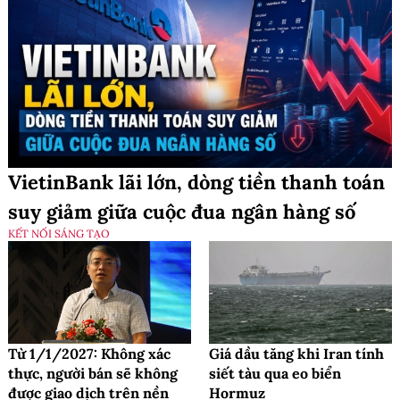
VietinBank lãi lớn, dòng tiền thanh toán
suy giảm giữa cuộc đua ngân hàng số
KẾT NỐI SÁNG TẠO
Từ 1/1/2027: Không xác
Giá dầu tăng khi Iran tính
thực, người bán sẽ không
siết tàu qua eo biển
được giao dịch trên nền
Hormuz