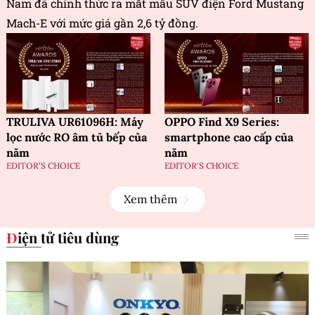
Nam đã chính thức ra mắt mẫu SUV điện Ford Mustang
Mach-E với mức giá gần 2,6 tỷ đồng.
TRULIVA UR61096H: Máy
OPPO Find X9 Series:
lọc nước RO âm tủ bếp của
smartphone cao cấp của
năm
năm
EDITOR'S CHOICE
EDITOR'S CHOICE
Xem thêm
Điện tử tiêu dùng