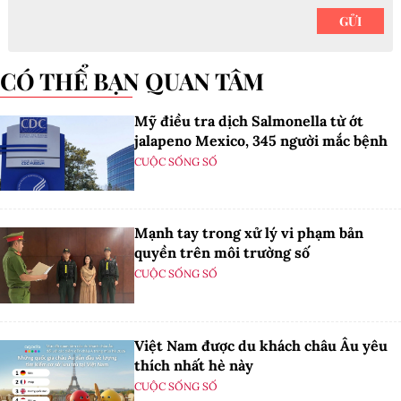
CÓ THỂ BẠN QUAN TÂM
Mỹ điều tra dịch Salmonella từ ớt
jalapeno Mexico, 345 người mắc bệnh
CUỘC SỐNG SỐ
Mạnh tay trong xử lý vi phạm bản
quyền trên môi trường số
CUỘC SỐNG SỐ
Việt Nam được du khách châu Âu yêu
thích nhất hè này
CUỘC SỐNG SỐ