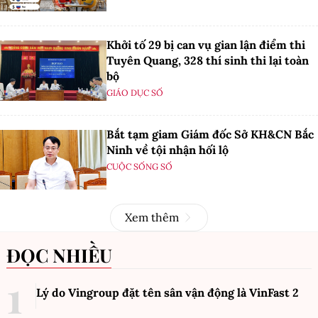
Khởi tố 29 bị can vụ gian lận điểm thi
Tuyên Quang, 328 thí sinh thi lại toàn
bộ
GIÁO DỤC SỐ
Bắt tạm giam Giám đốc Sở KH&CN Bắc
Ninh về tội nhận hối lộ
CUỘC SỐNG SỐ
Xem thêm
ĐỌC NHIỀU
Lý do Vingroup đặt tên sân vận động là VinFast
2