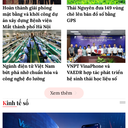
Hoàn thành giải phóng
Thái Nguyên đưa 149 vùng
mặt bằng và khởi công dự
chè lên bản đồ số bằng
án xây dựng Bệnh viện
GPS
Mắt thành phố Hà Nội
Ngành điện tử Việt Nam
VNPT VinaPhone và
bứt phá nhờ chuẩn hóa và
VAEDR hợp tác phát triển
công nghệ đo lường
hệ sinh thái học liệu số
Xem thêm
Kinh tế số