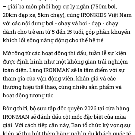
– giải ba môn phối hợp cự ly ngắn (750m bơi,
20km đạp xe, 5km chạy), cùng IRONKIDS Việt Nam
với các nội dung bơi - chạy và bơi - đạp - chạy
dành cho trẻ em từ 5 đến 15 tuổi, góp phần khuyến
khích lối sống năng động cho thế hệ trẻ.
Mở rộng từ các hoạt động thi đấu, tuần lễ sự kiện
được định hình như một không gian trải nghiệm
toàn diện. Làng IRONMAN sẽ là tâm điểm với sự
tham gia của vận động viên, khán giả và các
thương hiệu thể thao, cùng nhiều sản phẩm và
hoạt động tương tác.
Đồng thời, bộ sưu tập độc quyền 2026 tại cửa hàng
IRONMAN sẽ đánh dấu cột mốc đặc biệt của mùa
giải. Với cách tiếp cận này, Ban tổ chức kỳ vọng sự
kiện sẽ thu hút thêm hàng nghìn du khách quốc tế,