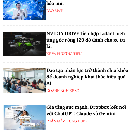
báo mới
BẢO MẬT
NVIDIA DRIVE tích hợp Lidar thích
ứng góc rộng 120 độ dành cho xe tự
lái
XE VÀ PHƯƠNG TIỆN
Đào tạo nhân lực trở thành chìa khóa
để doanh nghiệp khai thác hiệu quả
AI
DOANH NGHIỆP SỐ
Gia tăng sức mạnh, Dropbox kết nối
với ChatGPT, Claude và Gemini
PHẦN MỀM - ỨNG DỤNG