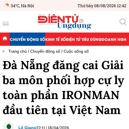
34°C,
Hà Nội
Thứ bảy 08/08/2026 12:42
CHUYỂN ĐỘNG SỐ
KINH TẾ SỐ
ĐIỆN TỬ TIÊU DÙNG
DOANH NGHIỆ
Trang chủ
Chuyển động số
Cuộc sống số
Đà Nẵng đăng cai Giải
ba môn phối hợp cự ly
toàn phần IRONMAN
đầu tiên tại Việt Nam
22:11
|
18/04/2026
Lê Giang