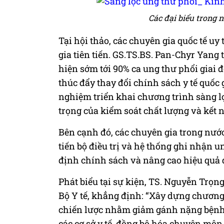
Các đại biểu trong n
Tại hội thảo, các chuyên gia quốc tế uy
gia tiên tiến. GS.TS.BS. Pan-Chyr Yang
hiện sớm tới 90% ca ung thư phổi giai 
thúc đẩy thay đổi chính sách y tế quốc
nghiệm triển khai chương trình sàng l
trọng của kiểm soát chất lượng và kết nố
Bên cạnh đó, các chuyên gia trong nướ
tiến bộ điều trị và hệ thống ghi nhận 
định chính sách và nâng cao hiệu quả 
Phát biểu tại sự kiện, TS. Nguyễn Trọ
Bộ Y tế, khẳng định: “Xây dựng chương 
chiến lược nhằm giảm gánh nặng bệnh t
các cơ sở y tế, đồng bộ hóa chuyên môn,