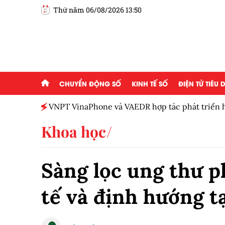
Thứ năm 06/08/2026 13:50
CHUYỂN ĐỘNG SỐ
KINH TẾ SỐ
ĐIỆN TỬ TIÊU
one và VAEDR hợp tác phát triển hệ sinh thái học liệu số
Khoa học
Sàng lọc ung thư p
tế và định hướng t