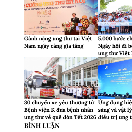
Gánh nặng ung thư tại Việt
5.000 bước c
Nam ngày càng gia tăng
Ngày hội đi b
ung thư Việt
30 chuyến xe yêu thương từ
Ứng dụng hiệ
Bệnh viện K đưa bệnh nhân
sàng và vật l
ung thư về quê đón Tết 2026
điều trị ung 