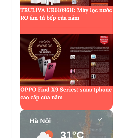
TRULIVA UR61096H: Máy lọc nước
RO âm tủ bếp của năm
OPPO Find X9 Series: smartphone
cao cấp của năm
,
Hà Nội
31°C