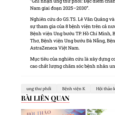
“Ghi nhận ung thư phổi: Đặc điểm chẩn 
Nam giai đoạn 2025–2030”.
Nghiên cứu do GS.TS. Lê Văn Quảng và
sự tham gia của 8 bệnh viện trên cả nư
Bệnh viện Ung bướu TP. Hồ Chí Minh, 
Thơ, Bệnh viện Ung bướu Đà Nẵng, Bện
AstraZeneca Việt Nam.
Mục tiêu của nghiên cứu là xây dựng c
cao chất lượng chăm sóc bệnh nhân ung
ung thư phổi
Bệnh viện K
Hội thảo 
BÀI LIÊN QUAN