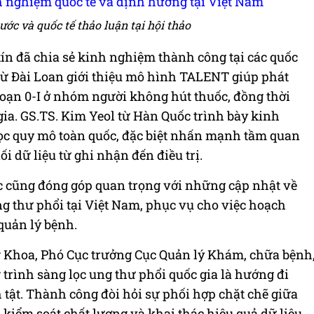
ước và quốc tế thảo luận tại hội thảo
 tín đã chia sẻ kinh nghiệm thành công tại các quốc
 từ Đài Loan giới thiệu mô hình TALENT giúp phát
đoạn 0-I ở nhóm người không hút thuốc, đồng thời
 gia. GS.TS. Kim Yeol từ Hàn Quốc trình bày kinh
ọc quy mô toàn quốc, đặc biệt nhấn mạnh tầm quan
i dữ liệu từ ghi nhận đến điều trị.
c cũng đóng góp quan trọng với những cập nhật về
ung thư phổi tại Việt Nam, phục vụ cho việc hoạch
quản lý bệnh.
ng Khoa, Phó Cục trưởng Cục Quản lý Khám, chữa bệnh
trình sàng lọc ung thư phổi quốc gia là hướng đi
ật. Thành công đòi hỏi sự phối hợp chặt chẽ giữa
 kiểm soát chất lượng và khai thác hiệu quả dữ liệu