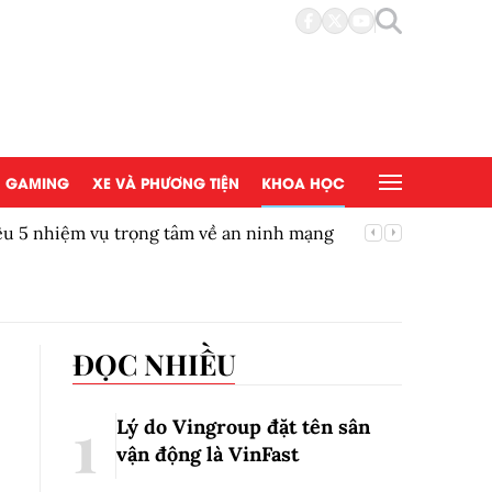
GAMING
XE VÀ PHƯƠNG TIỆN
KHOA HỌC
về an ninh mạng
Công nghệ 'ngọc hóa' tro cốt và ý 
Tín An Lạc
ĐỌC NHIỀU
Lý do Vingroup đặt tên sân
vận động là VinFast