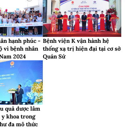
hân hạnh phúc -
Bệnh viện K vận hành hệ
ộ vì bệnh nhân
thống xạ trị hiện đại tại cơ sở
 Nam 2024
Quán Sứ
u quả dược lâm
ý y khoa trong
thư đa mô thức