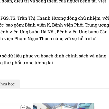
đoán, điều trị và sống thêm của người bệnh tại Việt
 PGS.TS. Trần Thị Thanh Hương đồng chủ nhiệm, với
ớc, bao gồm: Bệnh viện K, Bệnh viện Phổi Trung ương
Bệnh viện Ung bướu Hà Nội, Bệnh viện Ung bướu Cần
h viện Phạm Ngọc Thạch cùng với sự hỗ trợ từ
ơ sở dữ liệu phục vụ hoạch định chính sách và nâng
 thư phổi trong tương lai.
khoa học