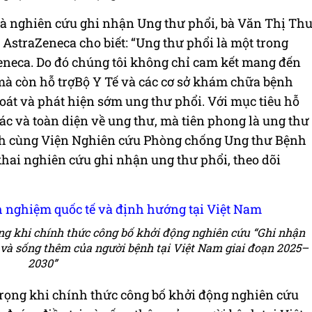
và nghiên cứu ghi nhận Ung thư phổi, bà Văn Thị Th
straZeneca cho biết: “Ung thư phổi là một trong
eneca. Do đó chúng tôi không chỉ cam kết mang đến
 mà còn hỗ trợBộ Y Tế và các cơ sở khám chữa bệnh
soát và phát hiện sớm ung thư phổi. Với mục tiêu hỗ
xác và toàn diện về ung thư, mà tiên phong là ung thư
nh cùng Viện Nghiên cứu Phòng chống Ung thư Bệnh
khai nghiên cứu ghi nhận ung thư phổi, theo dõi
ng khi chính thức công bố khởi động nghiên cứu “Ghi nhận
ị và sống thêm của người bệnh tại Việt Nam giai đoạn 2025–
2030”
rọng khi chính thức công bố khởi động nghiên cứu