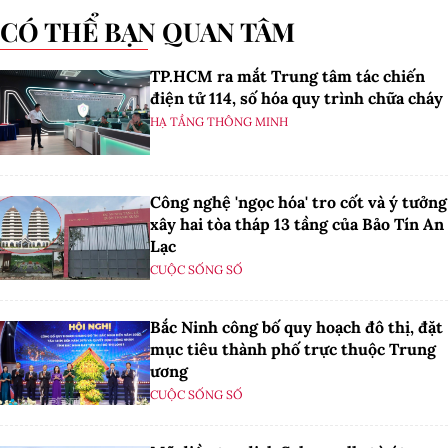
CÓ THỂ BẠN QUAN TÂM
TP.HCM ra mắt Trung tâm tác chiến
điện tử 114, số hóa quy trình chữa cháy
HẠ TẦNG THÔNG MINH
Công nghệ 'ngọc hóa' tro cốt và ý tưởng
xây hai tòa tháp 13 tầng của Bảo Tín An
Lạc
CUỘC SỐNG SỐ
Bắc Ninh công bố quy hoạch đô thị, đặt
mục tiêu thành phố trực thuộc Trung
ương
CUỘC SỐNG SỐ