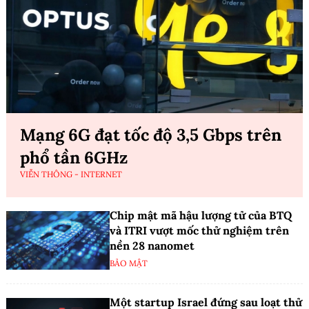
Mạng 6G đạt tốc độ 3,5 Gbps trên
phổ tần 6GHz
VIỄN THÔNG - INTERNET
Chip mật mã hậu lượng tử của BTQ
và ITRI vượt mốc thử nghiệm trên
nền 28 nanomet
BẢO MẬT
Một startup Israel đứng sau loạt thử