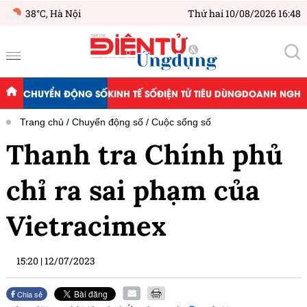
38°C,
Hà Nội
Thứ hai 10/08/2026 16:48
CHUYỂN ĐỘNG SỐ
KINH TẾ SỐ
ĐIỆN TỬ TIÊU DÙNG
DOANH NGHIỆ
Trang chủ
Chuyển động số
Cuộc sống số
Thanh tra Chính phủ
chỉ ra sai phạm của
Vietracimex
15:20
|
12/07/2023
Chia sẻ