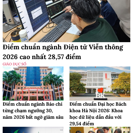
Điểm chuẩn ngành Điện tử Viễn thông
2026 cao nhất 28,57 điểm
GIÁO DỤC SỐ
Điểm chuẩn ngành Báo chí
Điểm chuẩn Đại học Bách
từng chạm ngưỡng 30,
khoa Hà Nội 2026: Khoa
năm 2026 bất ngờ giảm sâu
học dữ liệu dẫn đầu với
29,54 điểm