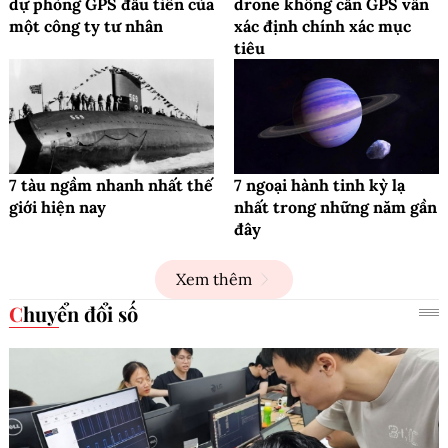
dự phòng GPS đầu tiên của
drone không cần GPS vẫn
một công ty tư nhân
xác định chính xác mục
tiêu
7 tàu ngầm nhanh nhất thế
7 ngoại hành tinh kỳ lạ
giới hiện nay
nhất trong những năm gần
đây
Xem thêm
Chuyển đổi số