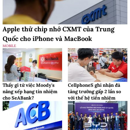
Apple thử chip nhớ CXMT của Trung
Quốc cho iPhone và MacBook
MOBILE
Thấy gì từ việc Moody's
CellphoneS ghi nhận đà
nâng xếp hạng tín nhiệm
tăng trưởng gấp 2 lần so
cho SeABank?
với thế hệ tiền nhiệm