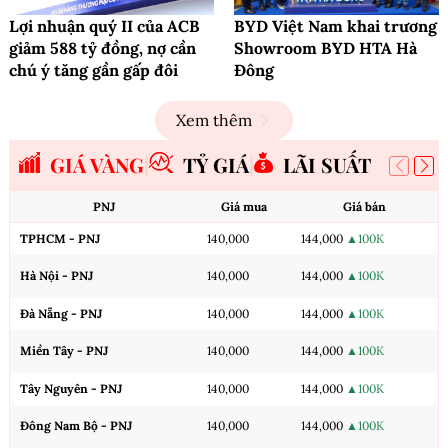
Lợi nhuận quý II của ACB
BYD Việt Nam khai trương
giảm 588 tỷ đồng, nợ cần
Showroom BYD HTA Hà
chú ý tăng gần gấp đôi
Đông
Xem thêm
GIÁ VÀNG
TỶ GIÁ
LÃI SUẤT
PNJ
Giá mua
Giá bán
TPHCM - PNJ
140,000
144,000
▲100K
Hà Nội - PNJ
140,000
144,000
▲100K
Đà Nẵng - PNJ
140,000
144,000
▲100K
Miền Tây - PNJ
140,000
144,000
▲100K
Tây Nguyên - PNJ
140,000
144,000
▲100K
Đông Nam Bộ - PNJ
140,000
144,000
▲100K