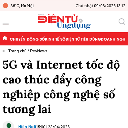
36°C,
Hà Nội
Chủ nhật 09/08/2026 13:12
CHUYỂN ĐỘNG SỐ
KINH TẾ SỐ
ĐIỆN TỬ TIÊU DÙNG
DOANH NGHIỆ
Trang chủ
RevNews
5G và Internet tốc độ
cao thúc đẩy công
nghiệp công nghệ số
tương lai
15:00
|
23/04/2026
Hiền Ngô