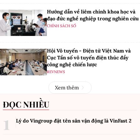
Hướng dẫn về liêm chính khoa học và
đạo đức nghề nghiệp trong nghiên cứu
CHÍNH SÁCH SỐ
Hội Vô tuyến - Điện tử Việt Nam và
Cục Tần số vô tuyến điện thúc đẩy
công nghệ chiến lược
REVNEWS
Xem thêm
ĐỌC NHIỀU
Lý do Vingroup đặt tên sân vận động là VinFast
2