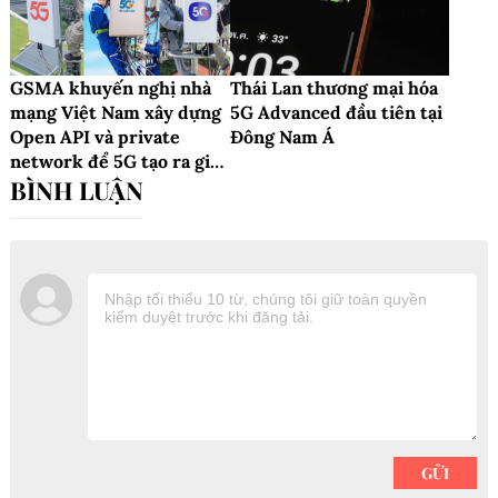
GSMA khuyến nghị nhà
Thái Lan thương mại hóa
mạng Việt Nam xây dựng
5G Advanced đầu tiên tại
Open API và private
Đông Nam Á
network để 5G tạo ra giá
trị kinh tế thực chất đến
năm 2030