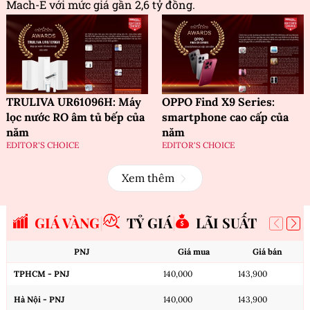
Mach-E với mức giá gần 2,6 tỷ đồng.
TRULIVA UR61096H: Máy
OPPO Find X9 Series:
lọc nước RO âm tủ bếp của
smartphone cao cấp của
năm
năm
EDITOR'S CHOICE
EDITOR'S CHOICE
Xem thêm
GIÁ VÀNG
TỶ GIÁ
LÃI SUẤT
PNJ
Giá mua
Giá bán
TPHCM - PNJ
140,000
143,900
Hà Nội - PNJ
140,000
143,900