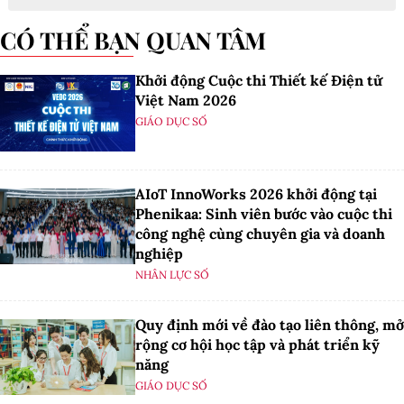
CÓ THỂ BẠN QUAN TÂM
Khởi động Cuộc thi Thiết kế Điện tử
Việt Nam 2026
GIÁO DỤC SỐ
AIoT InnoWorks 2026 khởi động tại
Phenikaa: Sinh viên bước vào cuộc thi
công nghệ cùng chuyên gia và doanh
nghiệp
NHÂN LỰC SỐ
Quy định mới về đào tạo liên thông, mở
rộng cơ hội học tập và phát triển kỹ
năng
GIÁO DỤC SỐ