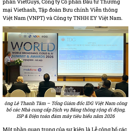
phần VietGuys, Công ty Cổ phần Đầu tư Thương
mại Viethash, Tập đoàn Bưu chính Viễn thông
Việt Nam (VNPT) và Công ty TNHH EY Việt Nam.
ông Lê Thanh Tâm – Tổng Giám đốc IDG Việt Nam công
bố các Nhà cung cấp Dịch vụ Băng thông rộng di động,
ISP & Điện toán đám mây tiêu biểu năm 2026
Một phần quan trọng của sự kiện là Lễ công bố các